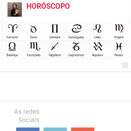
HORÓSCOPO
Carneiro
Touro
Gémeos
Caranguejo
Leão
Virgem
Balança
Escorpião
Sagitário
Capricórnio
Aquário
Peixes
As redes
Sociais