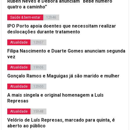
Rúben Neves e Débora anunciam “bebé número
quatro a caminho”
Saúde & bem-estar
12h46
IPO Porto apoia doentes que necessitam realizar
deslocações durante tratamento
Atualidade
12h57
Filipa Nascimento e Duarte Gomes anunciam segunda
vez
Atualidade
19h06
Gonçalo Ramos e Maguigas já são marido e mulher
Atualidade
12h00
A mais singela e original homenagem a Luís
Represas
Atualidade
15h48
Velório de Luís Represas, marcado para quinta, é
aberto ao público