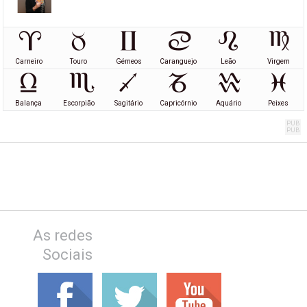
Carneiro
Touro
Gémeos
Caranguejo
Leão
Virgem
Balança
Escorpião
Sagitário
Capricórnio
Aquário
Peixes
As redes
Sociais