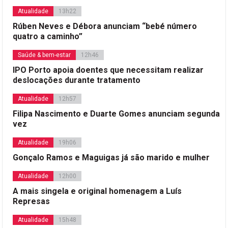
Atualidade
13h22
Rúben Neves e Débora anunciam “bebé número
quatro a caminho”
Saúde & bem-estar
12h46
IPO Porto apoia doentes que necessitam realizar
deslocações durante tratamento
Atualidade
12h57
Filipa Nascimento e Duarte Gomes anunciam segunda
vez
Atualidade
19h06
Gonçalo Ramos e Maguigas já são marido e mulher
Atualidade
12h00
A mais singela e original homenagem a Luís
Represas
Atualidade
15h48