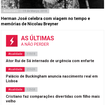
Aniversário
19 de Março, 2018
Herman José celebra com viagem no tempo e
memórias de Nicolau Breyner
AS ÚLTIMAS
A NÃO PERDER
Atualidade
11h19
Ator Rui de Sá internado de urgência com enfarte
Atualidade
21h39
Palácio de Buckingham anuncia nascimento real em
Lisboa
Atualidade
12h58
Cristiano faz comparações divertidas com filho mais
velho