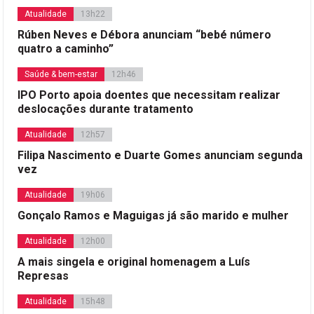
Atualidade
13h22
Rúben Neves e Débora anunciam “bebé número
quatro a caminho”
Saúde & bem-estar
12h46
IPO Porto apoia doentes que necessitam realizar
deslocações durante tratamento
Atualidade
12h57
Filipa Nascimento e Duarte Gomes anunciam segunda
vez
Atualidade
19h06
Gonçalo Ramos e Maguigas já são marido e mulher
Atualidade
12h00
A mais singela e original homenagem a Luís
Represas
Atualidade
15h48