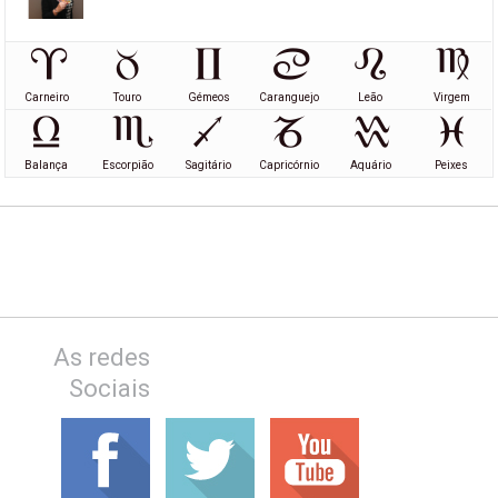
Carneiro
Touro
Gémeos
Caranguejo
Leão
Virgem
Balança
Escorpião
Sagitário
Capricórnio
Aquário
Peixes
As redes
Sociais