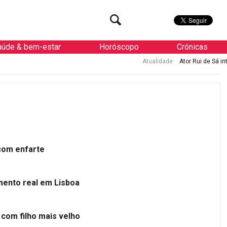
aúde & bem-estar
Horóscopo
Crónicas
Atualidade
Ator Rui de Sá internado
 com enfarte
mento real em Lisboa
 com filho mais velho