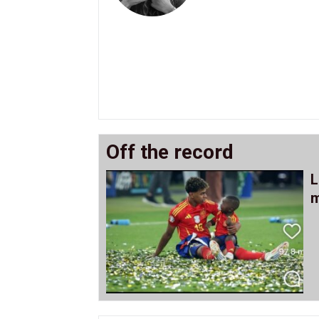
Off the record
L
m