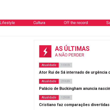
Lifestyle
Cultura
Off the record
S
AS ÚLTIMAS
A NÃO PERDER
Atualidade
11h19
Ator Rui de Sá internado de urgência
Atualidade
21h39
Palácio de Buckingham anuncia nasci
Atualidade
12h58
Cristiano faz comparações divertidas