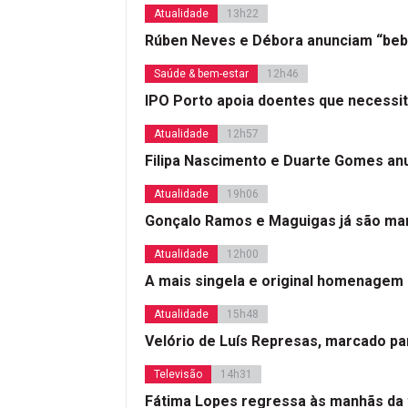
Atualidade
13h22
Rúben Neves e Débora anunciam “beb
Saúde & bem-estar
12h46
IPO Porto apoia doentes que necessi
Atualidade
12h57
Filipa Nascimento e Duarte Gomes a
Atualidade
19h06
Gonçalo Ramos e Maguigas já são mar
Atualidade
12h00
A mais singela e original homenagem
Atualidade
15h48
Velório de Luís Represas, marcado par
Televisão
14h31
Fátima Lopes regressa às manhãs da 