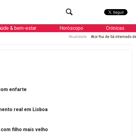
aúde & bem-estar
Horóscopo
Crónicas
Atualidade
Ator Rui de Sá internado de urgência com en
 com enfarte
mento real em Lisboa
 com filho mais velho