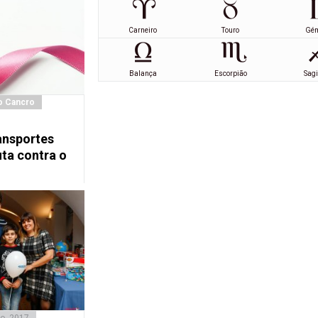
Carneiro
Touro
Gé
Balança
Escorpião
Sagi
o Cancro
ansportes
uta contra o