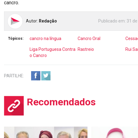
cancro.
Autor:
Redação
Publicado em:
31 de
cancro na língua
Cancro Oral
Cessa
Tópicos:
Liga Portuguesa Contra
Rastreio
Rui Sa
o Cancro
PARTILHE:
Recomendados