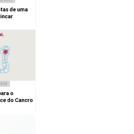
o, 2017
stas de uma
rincar
2024
ara o
oce do Cancro