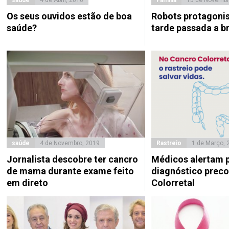
saúde
4 de Abril, 2016
Família
15 de Novembr
Os seus ouvidos estão de boa
Robots protagoni
saúde?
tarde passada a b
saúde
4 de Novembro, 2019
Rastreio
1 de Março, 
Jornalista descobre ter cancro
Médicos alertam p
de mama durante exame feito
diagnóstico prec
em direto
Colorretal