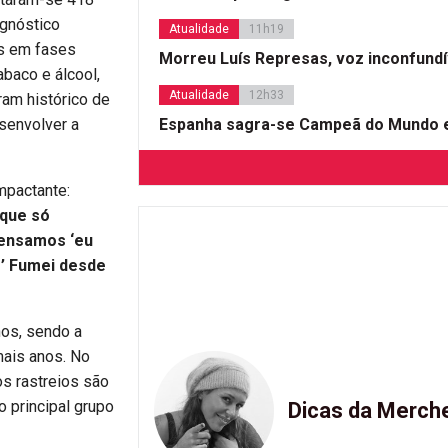
ognóstico
Atualidade
11h19
os em fases
Morreu Luís Represas, voz inconfund
abaco e álcool,
Atualidade
12h33
am histórico de
Espanha sagra-se Campeã do Mundo e
senvolver a
impactante:
 que só
pensamos ‘eu
?’ Fumei desde
nos, sendo a
mais anos. No
s rastreios são
o principal grupo
Dicas da Merch