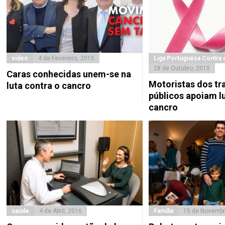
vídeo
4 de Fevereiro, 2015
Liga Portuguesa Contra 
28 de Outubro, 2015
Caras conhecidas unem-se na
Motoristas dos tr
luta contra o cancro
públicos apoiam l
cancro
saúde
4 de Abril, 2016
Família
15 de Novembr