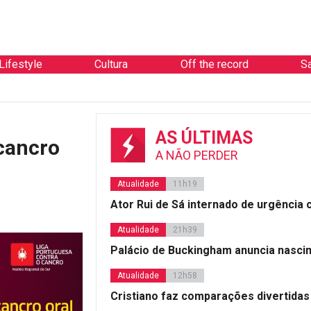
Lifestyle
Cultura
Off the record
S
AS ÚLTIMAS
 cancro
A NÃO PERDER
Atualidade
11h19
Ator Rui de Sá internado de urgência
Atualidade
21h39
Palácio de Buckingham anuncia nasci
Atualidade
12h58
Cristiano faz comparações divertidas