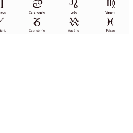
meos
Caranguejo
Leão
Virgem
tário
Capricórnio
Aquário
Peixes