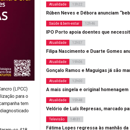
Atualidade
13h22
Rúben Neves e Débora anunciam “beb
Saúde & bem-estar
12h46
IPO Porto apoia doentes que necessi
Atualidade
12h57
Filipa Nascimento e Duarte Gomes a
Atualidade
19h06
Gonçalo Ramos e Maguigas já são mar
Atualidade
12h00
Cancro (LPCC)
A mais singela e original homenagem
lização para o
Atualidade
15h48
A campanha tem
Velório de Luís Represas, marcado par
 diagnosticado
Televisão
14h31
Fátima Lopes regressa às manhãs da 
staram-se 418