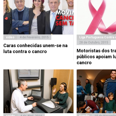
vídeo
4 de Fevereiro, 2015
Liga Portuguesa Contra 
28 de Outubro, 2015
Caras conhecidas unem-se na
Motoristas dos tr
luta contra o cancro
públicos apoiam l
cancro