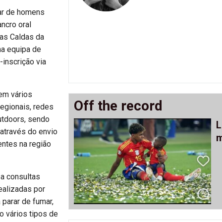
lar de homens
ncro oral
das Caldas da
ma equipa de
inscrição via
 em vários
Off the record
regionais, redes
outdoors, sendo
L
 através do envio
m
ntes na região
za consultas
ealizadas por
parar de fumar,
o vários tipos de