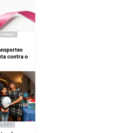
o Cancro
ansportes
uta contra o
o, 2017