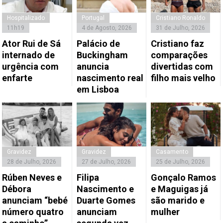
Hospitalizado
Portugal
Cristiano Ronaldo
11h19
4 de Agosto, 2026
31 de Julho, 2026
Ator Rui de Sá
Palácio de
Cristiano faz
internado de
Buckingham
comparações
urgência com
anuncia
divertidas com
enfarte
nascimento real
filho mais velho
em Lisboa
Gravidez
Gravidez
Casamento
28 de Julho, 2026
27 de Julho, 2026
25 de Julho, 2026
Rúben Neves e
Filipa
Gonçalo Ramos
Débora
Nascimento e
e Maguigas já
anunciam “bebé
Duarte Gomes
são marido e
número quatro
anunciam
mulher