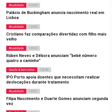
Atualidade
21h39
Palácio de Buckingham anuncia nascimento real em
Lisboa
Atualidade
12h58
Cristiano faz comparações divertidas com filho mais
velho
Atualidade
13h22
Rúben Neves e Débora anunciam “bebé número
quatro a caminho”
Saúde & bem-estar
12h46
IPO Porto apoia doentes que necessitam realizar
deslocações durante tratamento
Atualidade
12h57
Filipa Nascimento e Duarte Gomes anunciam segunda
vez