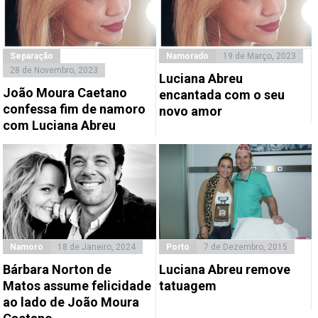
Separação
Namorado
19 de Março, 2023
28 de Novembro, 2023
Luciana Abreu
João Moura Caetano
encantada com o seu
confessa fim de namoro
novo amor
com Luciana Abreu
Namoro
18 de Janeiro, 2024
Porto
7 de Dezembro, 2015
Bárbara Norton de
Luciana Abreu remove
Matos assume felicidade
tatuagem
ao lado de João Moura