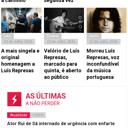
a caminho”
segunda vez
Luto
Funeral
Morte
23 de Julho, 2026
22 de Julho, 2026
22 de Julho, 2026
A mais singela e
Velório de Luís
Morreu Luís
original
Represas,
Represas, voz
homenagem a
marcado para
inconfundível
Luís Represas
quinta, é aberto
da música
ao público
portuguesa
AS ÚLTIMAS
A NÃO PERDER
Atualidade
11h19
Ator Rui de Sá internado de urgência com enfarte