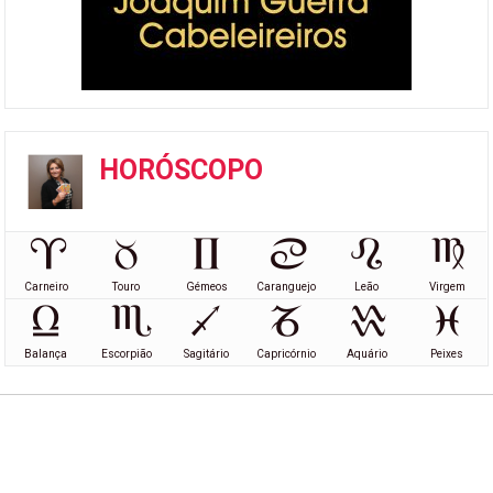
HORÓSCOPO
Carneiro
Touro
Gémeos
Caranguejo
Leão
Virgem
Balança
Escorpião
Sagitário
Capricórnio
Aquário
Peixes