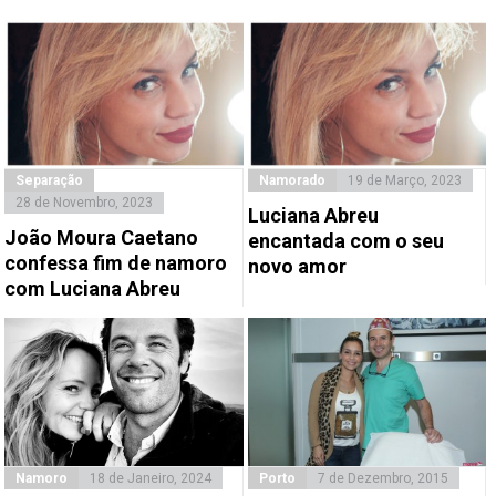
Separação
Namorado
19 de Março, 2023
28 de Novembro, 2023
Luciana Abreu
João Moura Caetano
encantada com o seu
confessa fim de namoro
novo amor
com Luciana Abreu
Namoro
18 de Janeiro, 2024
Porto
7 de Dezembro, 2015