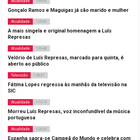
Atualidade
19h06
Gonçalo Ramos e Maguigas já são marido e mulher
Atualidade
12h00
A mais singela e original homenagem a Luís
Represas
Atualidade
15h48
Velório de Luís Represas, marcado para quinta, é
aberto ao público
Televisão
14h31
Fátima Lopes regressa às manhãs da televisão na
SIC
Atualidade
11h19
Morreu Luís Represas, voz inconfundível da música
portuguesa
Atualidade
12h33
Espanha sagra-se Campeã do Mundo e celebra com