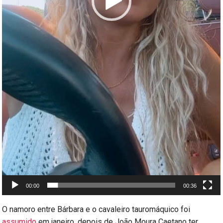
00:00
00:36
O namoro entre Bárbara e o cavaleiro tauromáquico foi
assumido
em janeiro, depois de João Moura Caetano ter