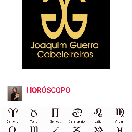
HORÓSCOPO
Carneiro
Touro
Gémeos
Caranguejo
Leão
Virgem