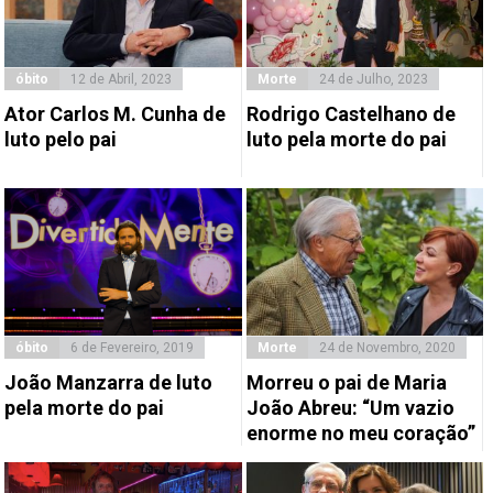
óbito
12 de Abril, 2023
Morte
24 de Julho, 2023
Ator Carlos M. Cunha de
Rodrigo Castelhano de
luto pelo pai
luto pela morte do pai
óbito
6 de Fevereiro, 2019
Morte
24 de Novembro, 2020
João Manzarra de luto
Morreu o pai de Maria
pela morte do pai
João Abreu: “Um vazio
enorme no meu coração”