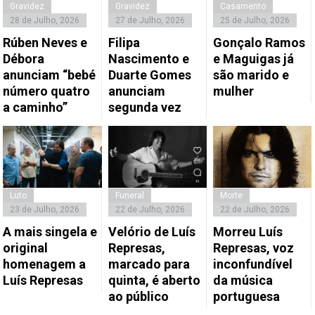
Gravidez
Gravidez
Casamento
28 de Julho, 2026
27 de Julho, 2026
25 de Julho, 2026
Rúben Neves e
Filipa
Gonçalo Ramos
Débora
Nascimento e
e Maguigas já
anunciam “bebé
Duarte Gomes
são marido e
número quatro
anunciam
mulher
a caminho”
segunda vez
Luto
Funeral
Morte
23 de Julho, 2026
22 de Julho, 2026
22 de Julho, 2026
A mais singela e
Velório de Luís
Morreu Luís
original
Represas,
Represas, voz
homenagem a
marcado para
inconfundível
Luís Represas
quinta, é aberto
da música
ao público
portuguesa