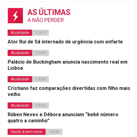
AS ÚLTIMAS
A NÃO PERDER
Atualidade
11h19
Ator Rui de Sá internado de urgência com enfarte
Atualidade
21h39
Palácio de Buckingham anuncia nascimento real em
Lisboa
Atualidade
12h58
Cristiano faz comparações divertidas com filho mais
velho
Atualidade
13h22
Rúben Neves e Débora anunciam “bebé número
quatro a caminho”
Saúde & bem-estar
12h46