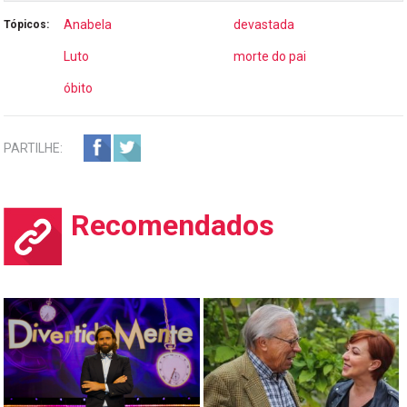
Anabela
devastada
Tópicos:
Luto
morte do pai
óbito
PARTILHE:
Recomendados