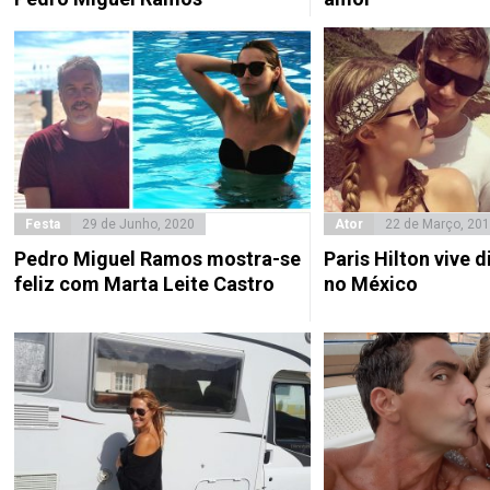
Festa
29 de Junho, 2020
Ator
22 de Março, 20
Pedro Miguel Ramos mostra-se
Paris Hilton vive 
feliz com Marta Leite Castro
no México