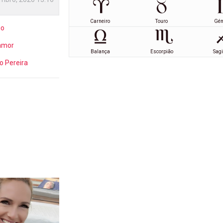
Carneiro
Touro
Gé
io
amor
Balança
Escorpião
Sagi
o Pereira