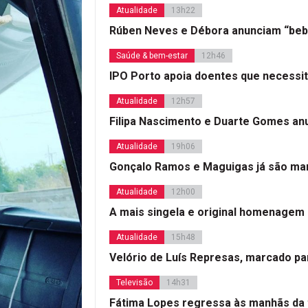
Atualidade
13h22
Rúben Neves e Débora anunciam “beb
Saúde & bem-estar
12h46
IPO Porto apoia doentes que necessi
Atualidade
12h57
Filipa Nascimento e Duarte Gomes a
Atualidade
19h06
Gonçalo Ramos e Maguigas já são mar
Atualidade
12h00
A mais singela e original homenagem
Atualidade
15h48
Velório de Luís Represas, marcado par
Televisão
14h31
Fátima Lopes regressa às manhãs da 