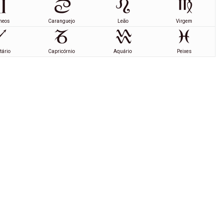
meos
Caranguejo
Leão
Virgem
tário
Capricórnio
Aquário
Peixes