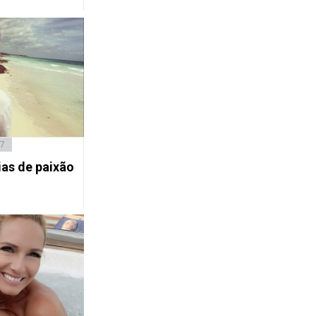
17
dias de paixão