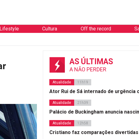
Lifestyle
Cultura
Off the record
S
AS ÚLTIMAS
ar
A NÃO PERDER
Atualidade
11h19
Ator Rui de Sá internado de urgência
Atualidade
21h39
Palácio de Buckingham anuncia nasci
Atualidade
12h58
Cristiano faz comparações divertidas