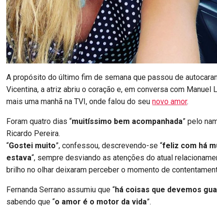
A propósito do último fim de semana que passou de autocara
Vicentina, a atriz abriu o coração e, em conversa com Manuel
mais uma manhã na TVI, onde falou do seu
novo amor
.
Foram quatro dias “
muitíssimo bem acompanhada
” pelo na
Ricardo Pereira.
“
Gostei muito
”, confessou, descrevendo-se “
feliz com há m
estava
“, sempre desviando as atenções do atual relacionamen
brilho no olhar deixaram perceber o momento de contentament
Fernanda Serrano assumiu que “
há coisas que devemos gua
sabendo que “
o amor é o motor da vida
”.