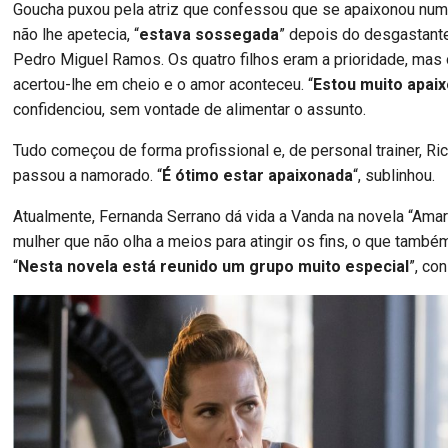
Goucha puxou pela atriz que confessou que se apaixonou num
não lhe apetecia, “
estava sossegada
” depois do desgastante
Pedro Miguel Ramos. Os quatro filhos eram a prioridade, mas
acertou-lhe em cheio e o amor aconteceu. “
Estou muito apai
confidenciou, sem vontade de alimentar o assunto.
Tudo começou de forma profissional e, de personal trainer, Ri
passou a namorado. “
É ótimo estar apaixonada
“, sublinhou.
Atualmente, Fernanda Serrano dá vida a Vanda na novela “Ama
mulher que não olha a meios para atingir os fins, o que também
“
Nesta novela está reunido um grupo muito especial
”, co