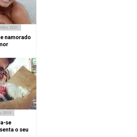
mbro, 2021
 e namorado
mor
o, 2019
ra-se
senta o seu