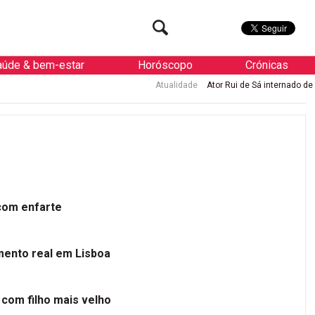
aúde & bem-estar
Horóscopo
Crónicas
Atualidade
Ator Rui de Sá internado de urgência com enfarte
 com enfarte
mento real em Lisboa
 com filho mais velho