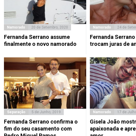
Namorado
20 de Setembro, 2020
Namorado
24 de Sete
Fernanda Serrano assume
Fernanda Serrano
finalmente o novo namorado
trocam juras de a
Separação
5 de Junho, 2019
Namorado
17 de Julh
Fernanda Serrano confirma o
Gisela João most
fim do seu casamento com
apaixonada e apre
Pedro Miguel Ramos
amor