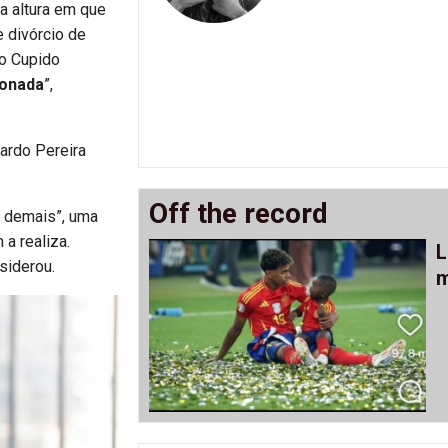
a altura em que
 divórcio de
 o Cupido
xonada
”,
cardo Pereira
Off the record
r demais”, uma
 a realiza.
L
nsiderou.
m