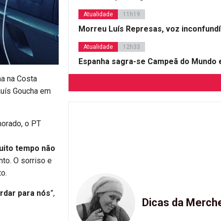
Atualidade
11h19
Morreu Luís Represas, voz inconfund
Atualidade
12h33
Espanha sagra-se Campeã do Mundo e
na na Costa
 Luís Goucha em
morado, o PT
uito tempo não
to. O sorriso e
o.
rdar para nós
”,
Dicas da Merch