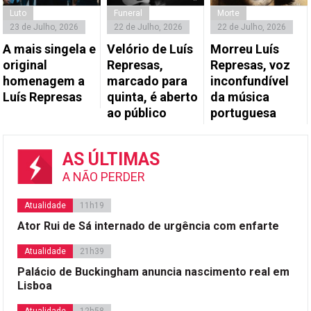
Luto
Funeral
Morte
23 de Julho, 2026
22 de Julho, 2026
22 de Julho, 2026
A mais singela e
Velório de Luís
Morreu Luís
original
Represas,
Represas, voz
homenagem a
marcado para
inconfundível
Luís Represas
quinta, é aberto
da música
ao público
portuguesa
AS ÚLTIMAS
A NÃO PERDER
Atualidade
11h19
Ator Rui de Sá internado de urgência com enfarte
Atualidade
21h39
Palácio de Buckingham anuncia nascimento real em
Lisboa
Atualidade
12h58