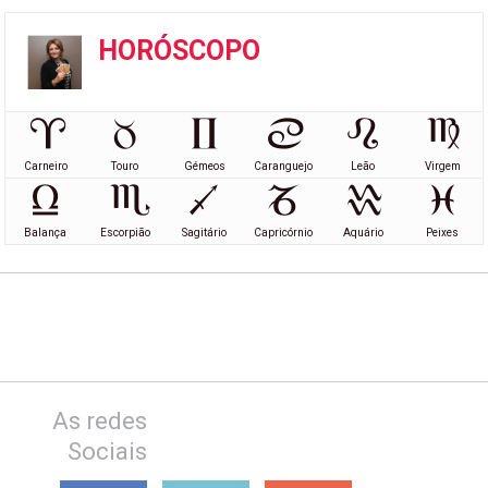
HORÓSCOPO
Carneiro
Touro
Gémeos
Caranguejo
Leão
Virgem
Balança
Escorpião
Sagitário
Capricórnio
Aquário
Peixes
As redes
Sociais