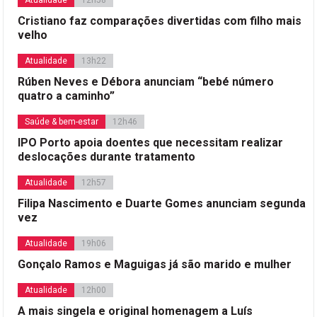
Cristiano faz comparações divertidas com filho mais
velho
Atualidade
13h22
Rúben Neves e Débora anunciam “bebé número
quatro a caminho”
Saúde & bem-estar
12h46
IPO Porto apoia doentes que necessitam realizar
deslocações durante tratamento
Atualidade
12h57
Filipa Nascimento e Duarte Gomes anunciam segunda
vez
Atualidade
19h06
Gonçalo Ramos e Maguigas já são marido e mulher
Atualidade
12h00
A mais singela e original homenagem a Luís