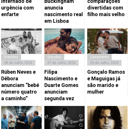
internado de
Buckingham
comparações
urgência com
anuncia
divertidas com
enfarte
nascimento real
filho mais velho
em Lisboa
Gravidez
Gravidez
Casamento
28 de Julho, 2026
27 de Julho, 2026
25 de Julho, 2026
Rúben Neves e
Filipa
Gonçalo Ramos
Débora
Nascimento e
e Maguigas já
anunciam “bebé
Duarte Gomes
são marido e
número quatro
anunciam
mulher
a caminho”
segunda vez