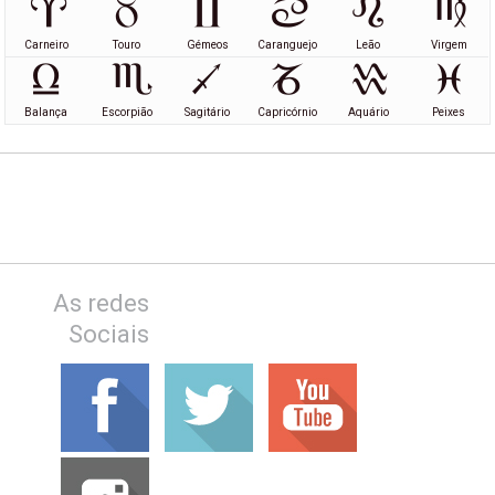
Carneiro
Touro
Gémeos
Caranguejo
Leão
Virgem
Balança
Escorpião
Sagitário
Capricórnio
Aquário
Peixes
As redes
Sociais