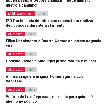
Rúben Neves e Débora anunciam “bebé número
quatro a caminho”
Saúde & bem-estar
12h46
IPO Porto apoia doentes que necessitam realizar
deslocações durante tratamento
Atualidade
12h57
Filipa Nascimento e Duarte Gomes anunciam segunda
vez
Atualidade
19h06
Gonçalo Ramos e Maguigas já são marido e mulher
Atualidade
12h00
A mais singela e original homenagem a Luís
Represas
Atualidade
15h48
Velório de Luís Represas, marcado para quinta, é
aberto ao público