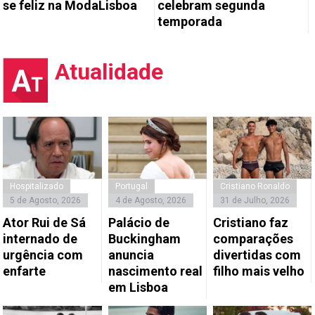
se feliz na ModaLisboa
celebram segunda
temporada
Atualidade
Hospitalizado
Portugal
Cristiano Ronaldo
5 de Agosto, 2026
4 de Agosto, 2026
31 de Julho, 2026
Ator Rui de Sá
Palácio de
Cristiano faz
internado de
Buckingham
comparações
urgência com
anuncia
divertidas com
enfarte
nascimento real
filho mais velho
em Lisboa