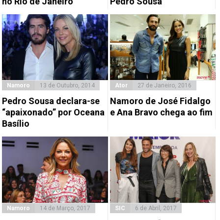
no Rio de Janeiro
Pedro Sousa
Namoro
13 de Outubro, 2014
Ator
27 de Janeiro, 2016
Pedro Sousa declara-se
Namoro de José Fidalgo
“apaixonado” por Oceana
e Ana Bravo chega ao fim
Basílio
Namoro
14 de Março, 2017
SIC
6 de Abril, 2017