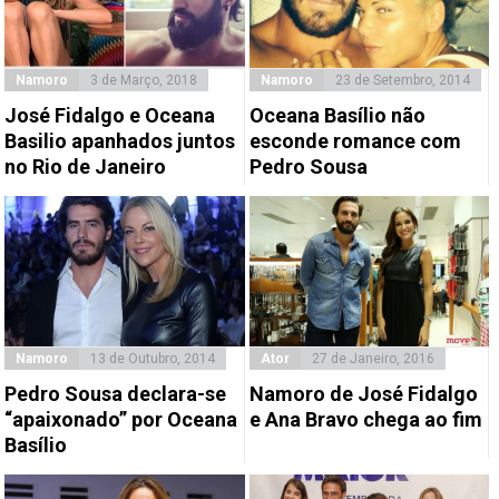
Namoro
3 de Março, 2018
Namoro
23 de Setembro, 2014
José Fidalgo e Oceana
Oceana Basílio não
Basilio apanhados juntos
esconde romance com
no Rio de Janeiro
Pedro Sousa
Namoro
13 de Outubro, 2014
Ator
27 de Janeiro, 2016
Pedro Sousa declara-se
Namoro de José Fidalgo
“apaixonado” por Oceana
e Ana Bravo chega ao fim
Basílio