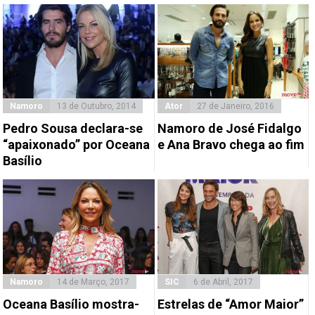
Namoro
13 de Outubro, 2014
Ator
27 de Janeiro, 2016
Pedro Sousa declara-se
Namoro de José Fidalgo
“apaixonado” por Oceana
e Ana Bravo chega ao fim
Basílio
Namoro
14 de Março, 2017
SIC
6 de Abril, 2017
Oceana Basílio mostra-
Estrelas de “Amor Maior”