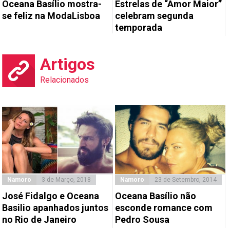
Oceana Basílio mostra-
Estrelas de “Amor Maior”
se feliz na ModaLisboa
celebram segunda
temporada
Artigos
Relacionados
Namoro
3 de Março, 2018
Namoro
23 de Setembro, 2014
José Fidalgo e Oceana
Oceana Basílio não
Basilio apanhados juntos
esconde romance com
no Rio de Janeiro
Pedro Sousa