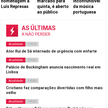
homenagem a
marcado para
inconfundível
Luís Represas
quinta, é aberto
da música
ao público
portuguesa
AS ÚLTIMAS
A NÃO PERDER
Atualidade
11h19
Ator Rui de Sá internado de urgência com enfarte
Atualidade
21h39
Palácio de Buckingham anuncia nascimento real em
Lisboa
Atualidade
12h58
Cristiano faz comparações divertidas com filho mais
velho
Atualidade
13h22