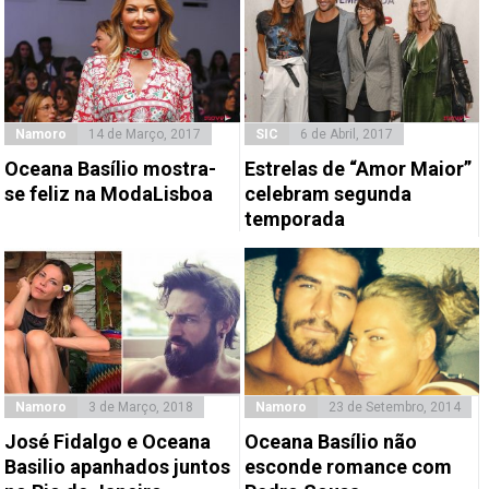
Namoro
14 de Março, 2017
SIC
6 de Abril, 2017
Oceana Basílio mostra-
Estrelas de “Amor Maior”
se feliz na ModaLisboa
celebram segunda
temporada
Namoro
3 de Março, 2018
Namoro
23 de Setembro, 2014
José Fidalgo e Oceana
Oceana Basílio não
Basilio apanhados juntos
esconde romance com