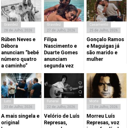
Gravidez
Gravidez
Casamento
28 de Julho, 2026
27 de Julho, 2026
25 de Julho, 2026
Rúben Neves e
Filipa
Gonçalo Ramos
Débora
Nascimento e
e Maguigas já
anunciam “bebé
Duarte Gomes
são marido e
número quatro
anunciam
mulher
a caminho”
segunda vez
Luto
Funeral
Morte
23 de Julho, 2026
22 de Julho, 2026
22 de Julho, 2026
A mais singela e
Velório de Luís
Morreu Luís
original
Represas,
Represas, voz