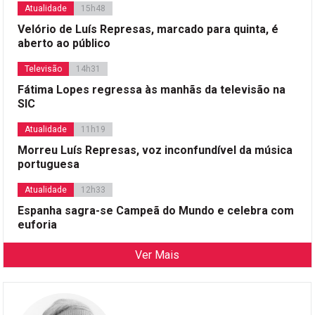
Atualidade
15h48
Velório de Luís Represas, marcado para quinta, é
aberto ao público
Televisão
14h31
Fátima Lopes regressa às manhãs da televisão na
SIC
Atualidade
11h19
Morreu Luís Represas, voz inconfundível da música
portuguesa
Atualidade
12h33
Espanha sagra-se Campeã do Mundo e celebra com
euforia
Ver Mais