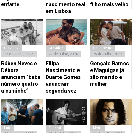
enfarte
nascimento real
filho mais velho
em Lisboa
Gravidez
Gravidez
Casamento
28 de Julho, 2026
27 de Julho, 2026
25 de Julho, 2026
Rúben Neves e
Filipa
Gonçalo Ramos
Débora
Nascimento e
e Maguigas já
anunciam “bebé
Duarte Gomes
são marido e
número quatro
anunciam
mulher
a caminho”
segunda vez
Luto
Funeral
Morte