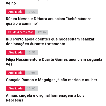
velho
Atualidade
13h22
Rúben Neves e Débora anunciam “bebé número
quatro a caminho”
Saúde & bem-estar
12h46
IPO Porto apoia doentes que necessitam realizar
deslocações durante tratamento
Atualidade
12h57
Filipa Nascimento e Duarte Gomes anunciam segunda
vez
Atualidade
19h06
Gonçalo Ramos e Maguigas já são marido e mulher
Atualidade
12h00
A mais singela e original homenagem a Luís
Represas