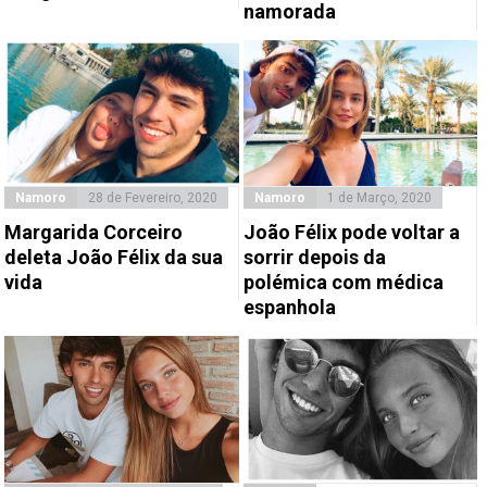
namorada
Namoro
28 de Fevereiro, 2020
Namoro
1 de Março, 2020
Margarida Corceiro
João Félix pode voltar a
deleta João Félix da sua
sorrir depois da
vida
polémica com médica
espanhola