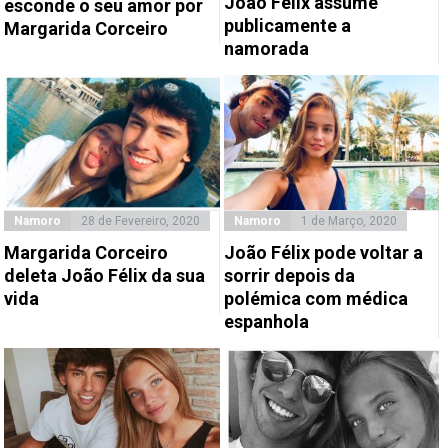
João Félix assume
esconde o seu amor por
publicamente a
Margarida Corceiro
namorada
Namoro
28 de Fevereiro, 2020
Namoro
1 de Março, 2020
Margarida Corceiro
João Félix pode voltar a
deleta João Félix da sua
sorrir depois da
vida
polémica com médica
espanhola