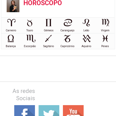
HORÓSCOPO
Carneiro
Touro
Gémeos
Caranguejo
Leão
Virgem
Balança
Escorpião
Sagitário
Capricórnio
Aquário
Peixes
As redes
Sociais