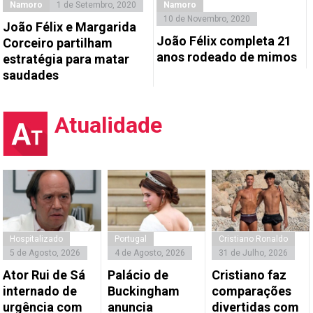
Namoro
1 de Setembro, 2020
Namoro
10 de Novembro, 2020
João Félix e Margarida
João Félix completa 21
Corceiro partilham
anos rodeado de mimos
estratégia para matar
saudades
Atualidade
Hospitalizado
Portugal
Cristiano Ronaldo
5 de Agosto, 2026
4 de Agosto, 2026
31 de Julho, 2026
Ator Rui de Sá
Palácio de
Cristiano faz
internado de
Buckingham
comparações
urgência com
anuncia
divertidas com