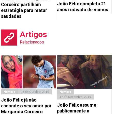
João Félix completa 21
Corceiro partilham
anos rodeado de mimos
estratégia para matar
saudades
Artigos
Relacionados
Namoro
28 de Outubro, 2019
Namoro
12 de Novembro, 2019
João Félix já não
João Félix assume
esconde o seu amor por
publicamente a
Margarida Corceiro