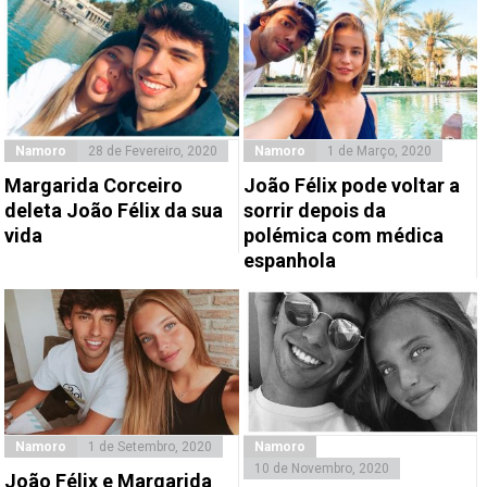
Namoro
28 de Fevereiro, 2020
Namoro
1 de Março, 2020
Margarida Corceiro
João Félix pode voltar a
deleta João Félix da sua
sorrir depois da
vida
polémica com médica
espanhola
Namoro
1 de Setembro, 2020
Namoro
10 de Novembro, 2020
João Félix e Margarida