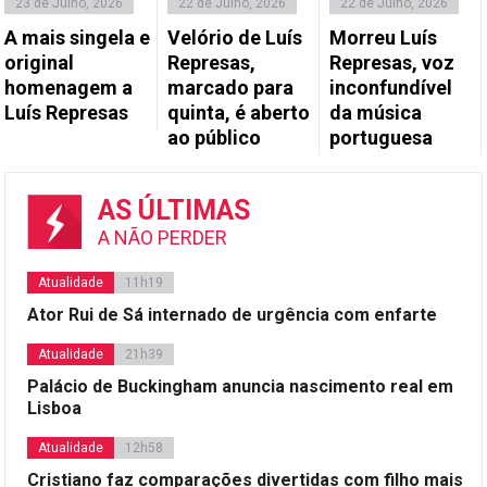
23 de Julho, 2026
22 de Julho, 2026
22 de Julho, 2026
A mais singela e
Velório de Luís
Morreu Luís
original
Represas,
Represas, voz
homenagem a
marcado para
inconfundível
Luís Represas
quinta, é aberto
da música
ao público
portuguesa
AS ÚLTIMAS
A NÃO PERDER
Atualidade
11h19
Ator Rui de Sá internado de urgência com enfarte
Atualidade
21h39
Palácio de Buckingham anuncia nascimento real em
Lisboa
Atualidade
12h58
Cristiano faz comparações divertidas com filho mais