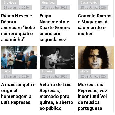
Gravidez
Gravidez
Casamento
28 de Julho, 2026
27 de Julho, 2026
25 de Julho, 2026
Rúben Neves e
Filipa
Gonçalo Ramos
Débora
Nascimento e
e Maguigas já
anunciam “bebé
Duarte Gomes
são marido e
número quatro
anunciam
mulher
a caminho”
segunda vez
Luto
Funeral
Morte
23 de Julho, 2026
22 de Julho, 2026
22 de Julho, 2026
A mais singela e
Velório de Luís
Morreu Luís
original
Represas,
Represas, voz
homenagem a
marcado para
inconfundível
Luís Represas
quinta, é aberto
da música
ao público
portuguesa