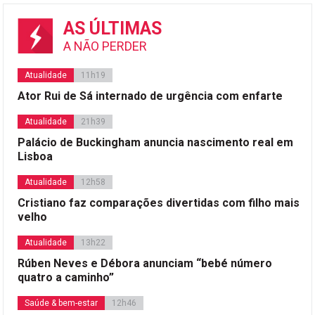
AS ÚLTIMAS
A NÃO PERDER
Atualidade
11h19
Ator Rui de Sá internado de urgência com enfarte
Atualidade
21h39
Palácio de Buckingham anuncia nascimento real em
Lisboa
Atualidade
12h58
Cristiano faz comparações divertidas com filho mais
velho
Atualidade
13h22
Rúben Neves e Débora anunciam “bebé número
quatro a caminho”
Saúde & bem-estar
12h46