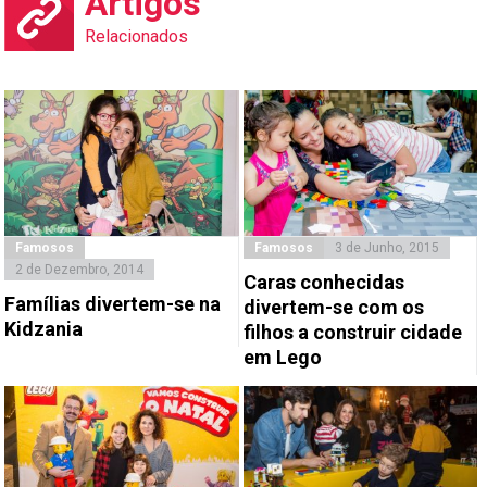
Artigos
Relacionados
Famosos
Famosos
3 de Junho, 2015
2 de Dezembro, 2014
Caras conhecidas
Famílias divertem-se na
divertem-se com os
Kidzania
filhos a construir cidade
em Lego