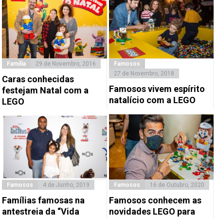
Família
29 de Novembro, 2016
Famosos
27 de Novembro, 2018
Caras conhecidas
Famosos vivem espírito
festejam Natal com a
natalício com a LEGO
LEGO
Famosos
4 de Junho, 2019
Famosos
16 de Outubro, 2020
Famílias famosas na
Famosos conhecem as
antestreia da “Vida
novidades LEGO para