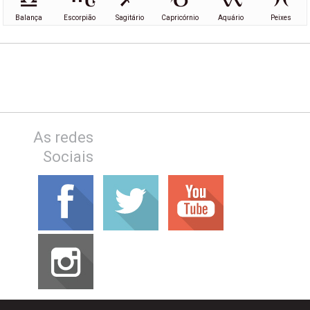
Balança
Escorpião
Sagitário
Capricórnio
Aquário
Peixes
As redes
Sociais