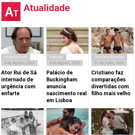
Atualidade
Hospitalizado
Portugal
Cristiano Ronaldo
5 de Agosto, 2026
4 de Agosto, 2026
31 de Julho, 2026
Ator Rui de Sá
Palácio de
Cristiano faz
internado de
Buckingham
comparações
urgência com
anuncia
divertidas com
enfarte
nascimento real
filho mais velho
em Lisboa