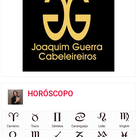
HORÓSCOPO
Carneiro
Touro
Gémeos
Caranguejo
Leão
Virgem