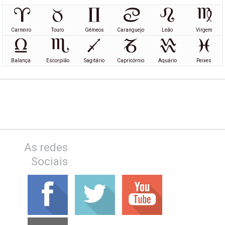
Carneiro
Touro
Gémeos
Caranguejo
Leão
Virgem
Balança
Escorpião
Sagitário
Capricórnio
Aquário
Peixes
As redes
Sociais