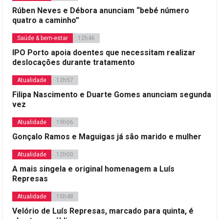
Rúben Neves e Débora anunciam “bebé número
quatro a caminho”
Saúde & bem-estar
12h46
IPO Porto apoia doentes que necessitam realizar
deslocações durante tratamento
Atualidade
12h57
Filipa Nascimento e Duarte Gomes anunciam segunda
vez
Atualidade
19h06
Gonçalo Ramos e Maguigas já são marido e mulher
Atualidade
12h00
A mais singela e original homenagem a Luís
Represas
Atualidade
15h48
Velório de Luís Represas, marcado para quinta, é