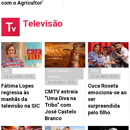
com o Agricultor’
Televisão
SIC
José Castelo
Filho
22 de Julho, 2026
Branco
20 de Abril, 2026
30 de Maio, 2026
Fátima Lopes
Cuca Roseta
CMTV estreia
regressa às
emociona-se ao
“Uma Diva na
manhãs da
ser
Tribo” com
televisão na SIC
surpreendida
José Castelo
pelo filho
Branco