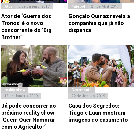
Ator
5 de Janeiro, 2017
Futebol
21 de Abril, 2017
Ator de ‘Guerra dos
Gonçalo Quinaz revela a
Tronos’ é o novo
companhia que já não
concorrente do ‘Big
dispensa
Brother’
reality show
Casamento
18 de Janeiro, 2019
22 de Janeiro, 2019
Já pode concorrer ao
Casa dos Segredos:
próximo reality show
Tiago e Luan mostram
‘Quem Quer Namorar
imagens do casamento
com o Agricultor’