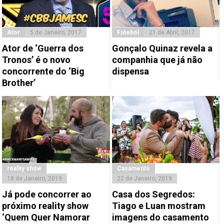
Ator
5 de Janeiro, 2017
Futebol
21 de Abril, 2017
Ator de ‘Guerra dos
Gonçalo Quinaz revela a
Tronos’ é o novo
companhia que já não
concorrente do ‘Big
dispensa
Brother’
reality show
Casamento
18 de Janeiro, 2019
22 de Janeiro, 2019
Já pode concorrer ao
Casa dos Segredos:
próximo reality show
Tiago e Luan mostram
‘Quem Quer Namorar
imagens do casamento