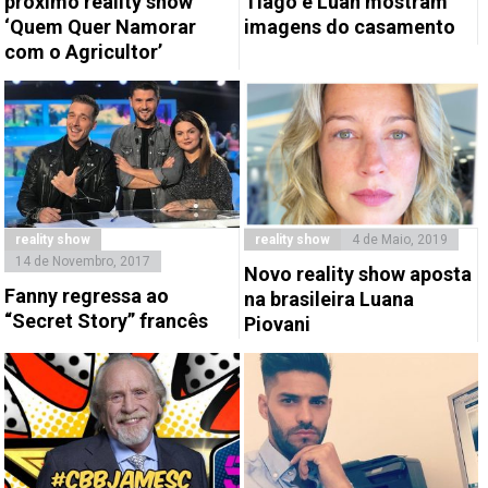
próximo reality show
Tiago e Luan mostram
‘Quem Quer Namorar
imagens do casamento
com o Agricultor’
reality show
reality show
4 de Maio, 2019
14 de Novembro, 2017
Novo reality show aposta
Fanny regressa ao
na brasileira Luana
“Secret Story” francês
Piovani