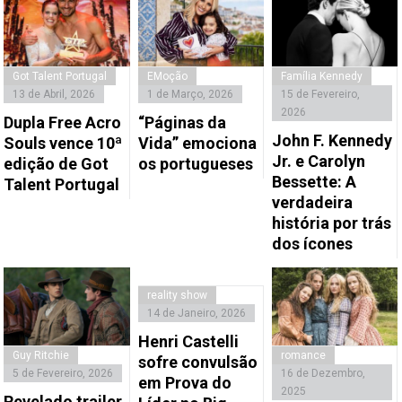
Got Talent Portugal
EMoção
Família Kennedy
13 de Abril, 2026
1 de Março, 2026
15 de Fevereiro,
2026
Dupla Free Acro
“Páginas da
John F. Kennedy
Souls vence 10ª
Vida” emociona
Jr. e Carolyn
edição de Got
os portugueses
Bessette: A
Talent Portugal
verdadeira
história por trás
dos ícones
reality show
14 de Janeiro, 2026
Henri Castelli
Guy Ritchie
romance
sofre convulsão
5 de Fevereiro, 2026
16 de Dezembro,
em Prova do
2025
Revelado trailer