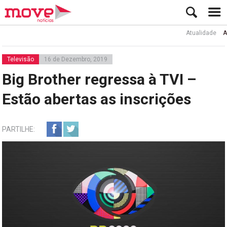
Atualidade
Ator R
Televisão
16 de Dezembro, 2019
Big Brother regressa à TVI –
Estão abertas as inscrições
PARTILHE: