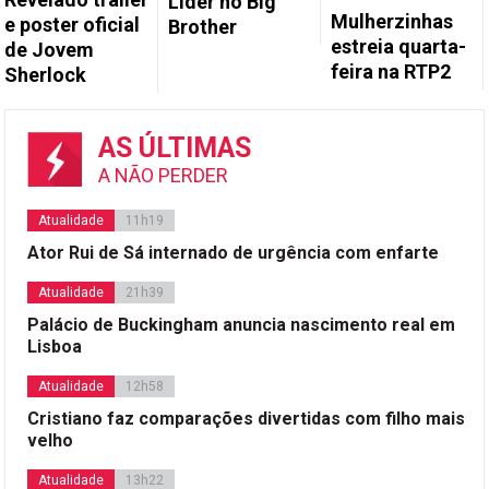
Líder no Big
Mulherzinhas
e poster oficial
Brother
estreia quarta-
de Jovem
feira na RTP2
Sherlock
AS ÚLTIMAS
A NÃO PERDER
Atualidade
11h19
Ator Rui de Sá internado de urgência com enfarte
Atualidade
21h39
Palácio de Buckingham anuncia nascimento real em
Lisboa
Atualidade
12h58
Cristiano faz comparações divertidas com filho mais
velho
Atualidade
13h22