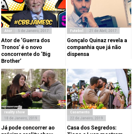
Ator
5 de Janeiro, 2017
Futebol
21 de Abril, 2017
Ator de ‘Guerra dos
Gonçalo Quinaz revela a
Tronos’ é o novo
companhia que já não
concorrente do ‘Big
dispensa
Brother’
reality show
Casamento
18 de Janeiro, 2019
22 de Janeiro, 2019
Já pode concorrer ao
Casa dos Segredos: