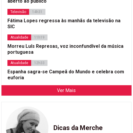
aberto ao público
Televisão
14h31
Fátima Lopes regressa às manhãs da televisão na
SIC
Atualidade
11h19
Morreu Luís Represas, voz inconfundível da música
portuguesa
Atualidade
12h33
Espanha sagra-se Campeã do Mundo e celebra com
euforia
Ver Mais
Dicas da Merche