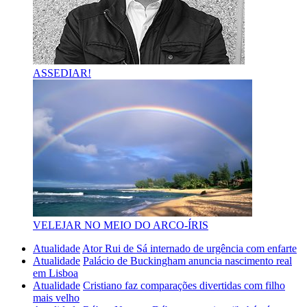
ASSEDIAR!
VELEJAR NO MEIO DO ARCO-ÍRIS
Atualidade
Ator Rui de Sá internado de urgência com enfarte
Atualidade
Palácio de Buckingham anuncia nascimento real
em Lisboa
Atualidade
Cristiano faz comparações divertidas com filho
mais velho