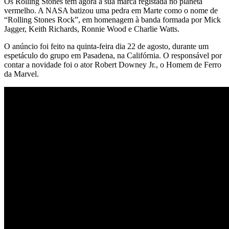
Os Rolling Stones têm agora a sua marca registada no planeta
vermelho. A NASA batizou uma pedra em Marte como o nome de
“Rolling Stones Rock”, em homenagem à banda formada por Mick
Jagger, Keith Richards, Ronnie Wood e Charlie Watts.
O anúncio foi feito na quinta-feira dia 22 de agosto, durante um
espetáculo do grupo em Pasadena, na Califórnia. O responsável por
contar a novidade foi o ator Robert Downey Jr., o Homem de Ferro
da Marvel.