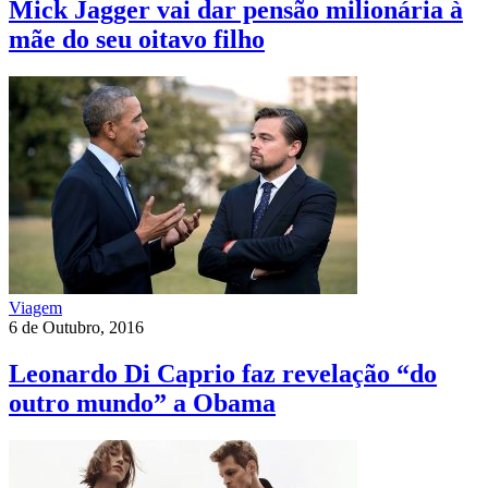
Mick Jagger vai dar pensão milionária à
mãe do seu oitavo filho
Viagem
6 de Outubro, 2016
Leonardo Di Caprio faz revelação “do
outro mundo” a Obama