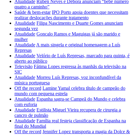
Atualidade
Rúben Neves e Débora anunciam “bebé número
quatro a caminho”
Saúde & bem-estar
IPO Porto apoia doentes que necessitam
realizar deslocações durante tratamento
Atualidade
Filipa Nascimento e Duarte Gomes anunciam
segunda vez
Atualidade
Gonçalo Ramos e Maguigas já são marido e
mulher
Atualidade
A mais singela e original homenagem a Luís
Represas
Atualidade
Velório de Luís Represas, marcado para quinta, é
aberto ao público
Televisão
Fátima Lopes regressa às manhãs da televisão na
SIC
Atualidade
Morreu Luís Represas, voz inconfundível da
música portuguesa
Off the record
Lamine Yamal celebra título de campeão do
mundo com pequena estrela
Atualidade
Espanha sagra-se Campeã do Mundo e celebra
com euforia
Atualidade
Estilista Miguel Vieira recupera de cirurgia a
cancro de pulmão
Atualidade
Família real festeja classificação de Espanha na
final do Mundial
Off the record
Jennifer Lopez transporta a magia da Dolce &