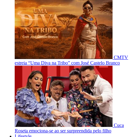
CMTV
estreia “Uma Diva na Tribo” com José Castelo Branco
Cuca
Roseta emociona-se ao ser surpreendida pelo filho
Lifestyle