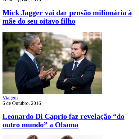
Mick Jagger vai dar pensão milionária à
mãe do seu oitavo filho
Viagem
6 de Outubro, 2016
Leonardo Di Caprio faz revelação “do
outro mundo” a Obama