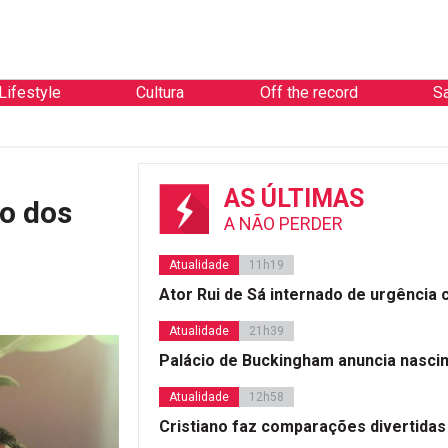
Lifestyle
Cultura
Off the record
S
AS ÚLTIMAS
po dos
A NÃO PERDER
Atualidade
11h19
Ator Rui de Sá internado de urgência
Atualidade
21h39
Palácio de Buckingham anuncia nasci
Atualidade
12h58
Cristiano faz comparações divertidas