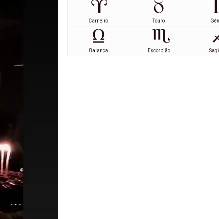
Carneiro
Touro
Gé
Balança
Escorpião
Sagi