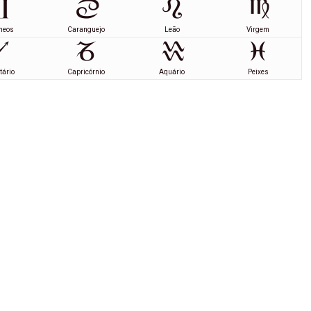
meos
Caranguejo
Leão
Virgem
tário
Capricórnio
Aquário
Peixes