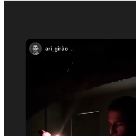
Reprodutor
de
vídeo