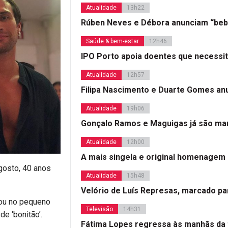
Atualidade
13h22
Rúben Neves e Débora anunciam “beb
Saúde & bem-estar
12h46
IPO Porto apoia doentes que necessi
Atualidade
12h57
Filipa Nascimento e Duarte Gomes a
Atualidade
19h06
Gonçalo Ramos e Maguigas já são mar
Atualidade
12h00
A mais singela e original homenagem
gosto, 40 anos
Atualidade
15h48
Velório de Luís Represas, marcado par
eou no pequeno
Televisão
14h31
e ‘bonitão’.
Fátima Lopes regressa às manhãs da 