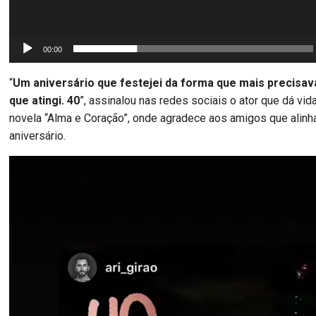
00:00
“
Um aniversário que festejei da forma que mais precisav
que atingi. 40
”, assinalou nas redes sociais o ator que dá vid
novela “Alma e Coração”, onde agradece aos amigos que alinh
aniversário.
Reprodutor
de
vídeo