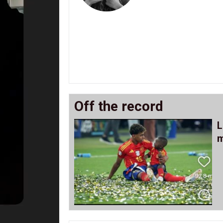
Off the record
L
m