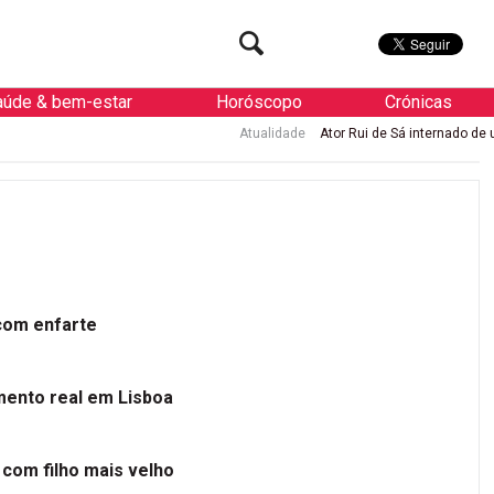
aúde & bem-estar
Horóscopo
Crónicas
Atualidade
Ator Rui de Sá internado de urgência com enfar
 com enfarte
mento real em Lisboa
 com filho mais velho