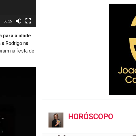
00:15
a para a idade
a a Rodrigo na
aram na festa de
HORÓSCOPO