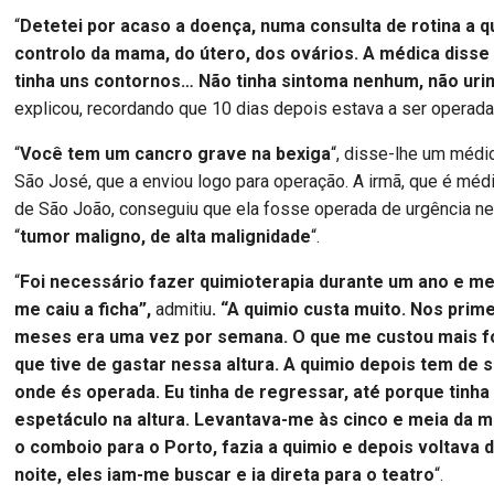
“
Detetei por acaso a doença, numa consulta de rotina a q
controlo da mama, do útero, dos ovários. A médica disse
tinha uns contornos… Não tinha sintoma nenhum, não uri
explicou, recordando que 10 dias depois estava a ser operada
“
Você tem um cancro grave na bexiga
“, disse-lhe um médi
São José, que a enviou logo para operação. A irmã, que é médi
de São João, conseguiu que ela fosse operada de urgência ne
“
tumor maligno, de alta malignidade
“.
“
Foi necessário fazer quimioterapia durante um ano e mei
me caiu a ficha”,
admitiu
. “A quimio custa muito. Nos prim
meses era uma vez por semana. O que me custou mais fo
que tive de gastar nessa altura. A quimio depois tem de se
onde és operada. Eu tinha de regressar, até porque tinha
espetáculo na altura. Levantava-me às cinco e meia da 
o comboio para o Porto, fazia a quimio e depois voltava
noite, eles iam-me buscar e ia direta para o teatro
“.