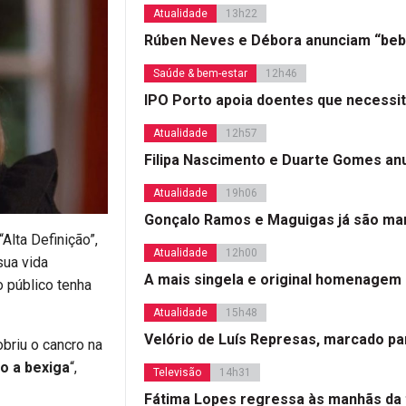
Atualidade
13h22
Rúben Neves e Débora anunciam “beb
Saúde & bem-estar
12h46
IPO Porto apoia doentes que necessi
Atualidade
12h57
Filipa Nascimento e Duarte Gomes a
Atualidade
19h06
Gonçalo Ramos e Maguigas já são mar
Alta Definição”,
Atualidade
12h00
sua vida
A mais singela e original homenagem
o público tenha
Atualidade
15h48
Velório de Luís Represas, marcado par
obriu o cancro na
o a bexiga
“,
Televisão
14h31
Fátima Lopes regressa às manhãs da 