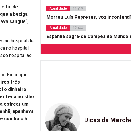
ue fui de
Atualidade
11h19
 que a bexiga
Morreu Luís Represas, voz inconfund
nava sangue
“,
Atualidade
12h33
.
Espanha sagra-se Campeã do Mundo e
co no hospital de
ca no hospital
sse hospital ao
o. Foi aí que
eiros três
i o dinheiro
r feita no sítio
 a estrear um
manhã, apanhava
 de comboio à
Dicas da Merch