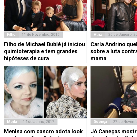
Filho
11 de Novembro, 2016
Atriz
26 de Janeiro, 2
Filho de Michael Bublé já iniciou
Carla Andrino queb
quimioterapia e tem grandes
sobre a luta contr
hipóteses de cura
mama
Moda
14 de Junho, 2017
Doença
27 de Novemb
Menina com cancro adota look
Jô Caneças mostr