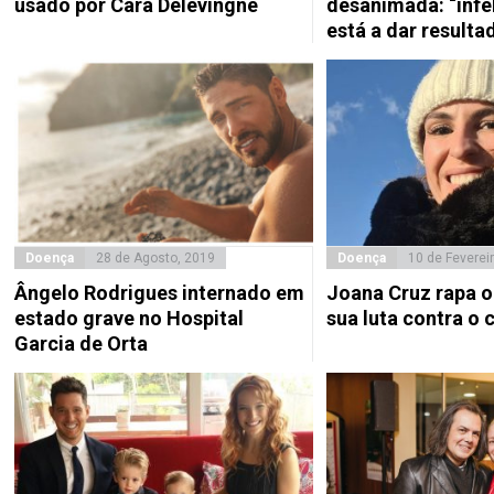
usado por Cara Delevingne
desanimada: “infe
está a dar resulta
Doença
28 de Agosto, 2019
Doença
10 de Feverei
Ângelo Rodrigues internado em
Joana Cruz rapa o
estado grave no Hospital
sua luta contra o 
Garcia de Orta