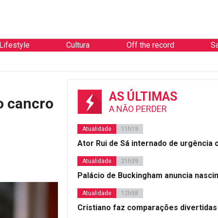
Lifestyle
Cultura
Off the record
S
AS ÚLTIMAS
o cancro
A NÃO PERDER
Atualidade
11h19
Ator Rui de Sá internado de urgência
Atualidade
21h39
Palácio de Buckingham anuncia nasci
Atualidade
12h58
Cristiano faz comparações divertidas