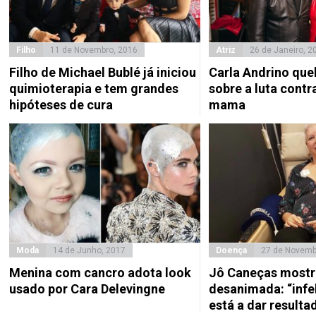
Filho
11 de Novembro, 2016
Atriz
26 de Janeiro, 2
Filho de Michael Bublé já iniciou
Carla Andrino queb
quimioterapia e tem grandes
sobre a luta contr
hipóteses de cura
mama
Moda
14 de Junho, 2017
Doença
27 de Novemb
Menina com cancro adota look
Jô Caneças mostr
usado por Cara Delevingne
desanimada: “infe
está a dar resulta