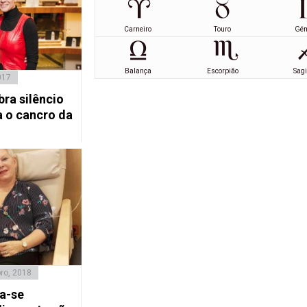
Carneiro
Touro
Gé
Balança
Escorpião
Sagi
017
ra silêncio
a o cancro da
ro, 2018
a-se