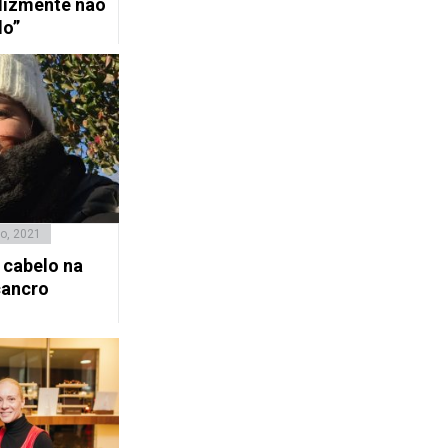
lizmente não
do”
ro, 2021
 cabelo na
cancro