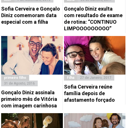
Sofia Cerveira e Gonçalo
Gonçalo Diniz exulta
Diniz comemoram data
com resultado de exame
especial com a filha
de rotina: “CONTINUO
LIMPOOOOOOOOO”
primeiro filho
Filha
27 de Janeiro, 2017
31 de Agosto, 2016
Sofia Cerveira reúne
Gonçalo Diniz assinala
família depois de
primeiro mês de Vitória
afastamento forçado
com imagem carinhosa