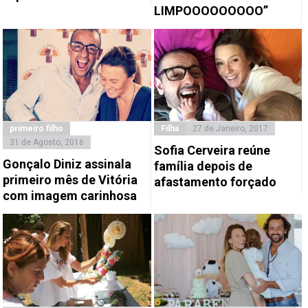
LIMPOOOOOOOOO”
primeiro filho
Filha
27 de Janeiro, 2017
31 de Agosto, 2016
Sofia Cerveira reúne
Gonçalo Diniz assinala
família depois de
primeiro mês de Vitória
afastamento forçado
com imagem carinhosa