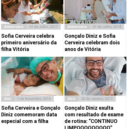
Aniversário
31 de Julho, 2017
Aniversário
31 de Julho, 2018
Sofia Cerveira celebra
Gonçalo Diniz e Sofia
primeiro aniversário da
Cerveira celebram dois
filha Vitória
anos de Vitória
Ator
1 de Novembro, 2016
Atriz
20 de Janeiro, 2017
Sofia Cerveira e Gonçalo
Gonçalo Diniz exulta
Diniz comemoram data
com resultado de exame
especial com a filha
de rotina: “CONTINUO
LIMPOOOOOOOOO”