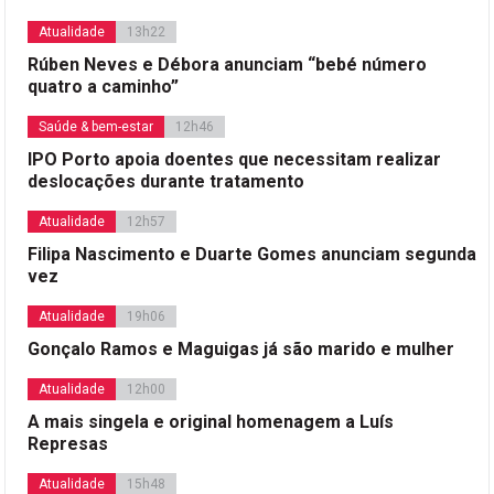
Atualidade
13h22
Rúben Neves e Débora anunciam “bebé número
quatro a caminho”
Saúde & bem-estar
12h46
IPO Porto apoia doentes que necessitam realizar
deslocações durante tratamento
Atualidade
12h57
Filipa Nascimento e Duarte Gomes anunciam segunda
vez
Atualidade
19h06
Gonçalo Ramos e Maguigas já são marido e mulher
Atualidade
12h00
A mais singela e original homenagem a Luís
Represas
Atualidade
15h48