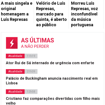
A mais singela e
Velório de Luís
Morreu Luís
original
Represas,
Represas, voz
homenagem a
marcado para
inconfundível
Luís Represas
quinta, é aberto
da música
ao público
portuguesa
AS ÚLTIMAS
A NÃO PERDER
Atualidade
11h19
Ator Rui de Sá internado de urgência com enfarte
Atualidade
21h39
Palácio de Buckingham anuncia nascimento real em
Lisboa
Atualidade
12h58
Cristiano faz comparações divertidas com filho mais
velho