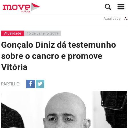
Atualidade
Ator Rui
Atualidade
15 de Janeiro, 2019
Gonçalo Diniz dá testemunho
sobre o cancro e promove
Vitória
PARTILHE: