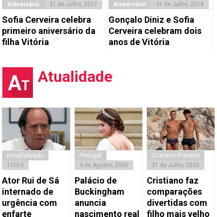
Aniversário
31 de Julho, 2017
Aniversário
31 de Julho, 2018
Sofia Cerveira celebra
Gonçalo Diniz e Sofia
primeiro aniversário da
Cerveira celebram dois
filha Vitória
anos de Vitória
Atualidade
Hospitalizado
Portugal
Cristiano Ronaldo
11h19
4 de Agosto, 2026
31 de Julho, 2026
Ator Rui de Sá
Palácio de
Cristiano faz
internado de
Buckingham
comparações
urgência com
anuncia
divertidas com
enfarte
nascimento real
filho mais velho