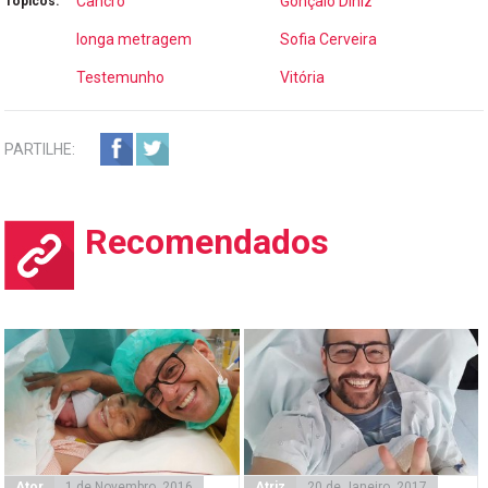
Cancro
Gonçalo Diniz
Tópicos:
longa metragem
Sofia Cerveira
Testemunho
Vitória
PARTILHE:
Recomendados
Ator
1 de Novembro, 2016
Atriz
20 de Janeiro, 2017