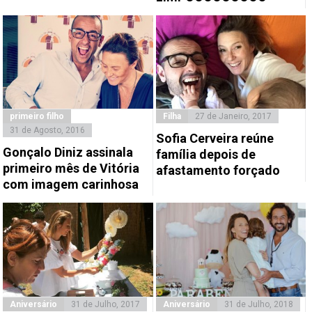
primeiro filho
Filha
27 de Janeiro, 2017
31 de Agosto, 2016
Sofia Cerveira reúne
Gonçalo Diniz assinala
família depois de
primeiro mês de Vitória
afastamento forçado
com imagem carinhosa
Aniversário
31 de Julho, 2017
Aniversário
31 de Julho, 2018