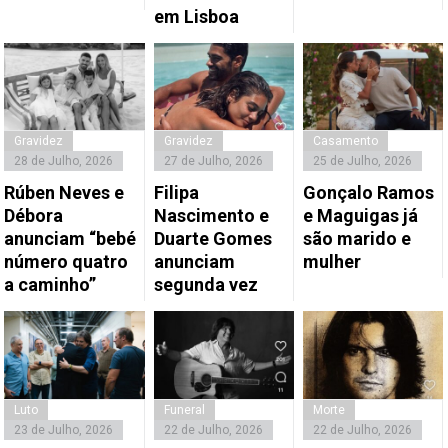
em Lisboa
Gravidez
Gravidez
Casamento
28 de Julho, 2026
27 de Julho, 2026
25 de Julho, 2026
Rúben Neves e
Filipa
Gonçalo Ramos
Débora
Nascimento e
e Maguigas já
anunciam “bebé
Duarte Gomes
são marido e
número quatro
anunciam
mulher
a caminho”
segunda vez
Luto
Funeral
Morte
23 de Julho, 2026
22 de Julho, 2026
22 de Julho, 2026