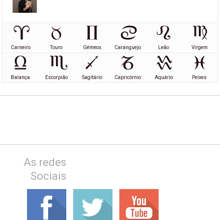
Carneiro
Touro
Gémeos
Caranguejo
Leão
Virgem
Balança
Escorpião
Sagitário
Capricórnio
Aquário
Peixes
As redes
Sociais