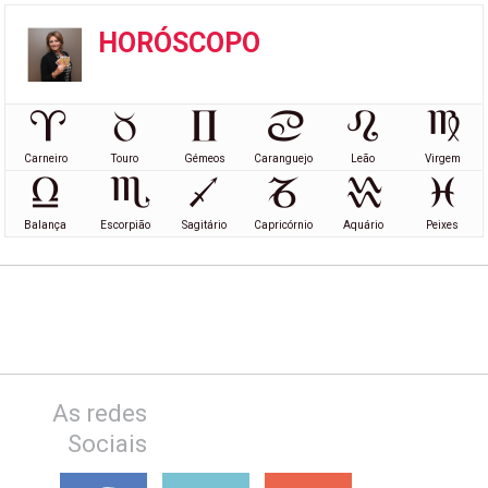
HORÓSCOPO
Carneiro
Touro
Gémeos
Caranguejo
Leão
Virgem
Balança
Escorpião
Sagitário
Capricórnio
Aquário
Peixes
As redes
Sociais