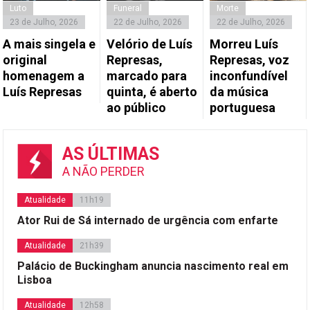
Luto
Funeral
Morte
23 de Julho, 2026
22 de Julho, 2026
22 de Julho, 2026
A mais singela e
Velório de Luís
Morreu Luís
original
Represas,
Represas, voz
homenagem a
marcado para
inconfundível
Luís Represas
quinta, é aberto
da música
ao público
portuguesa
AS ÚLTIMAS
A NÃO PERDER
Atualidade
11h19
Ator Rui de Sá internado de urgência com enfarte
Atualidade
21h39
Palácio de Buckingham anuncia nascimento real em
Lisboa
Atualidade
12h58