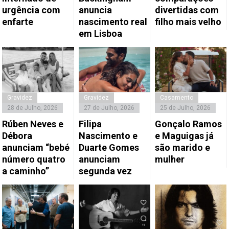
urgência com
anuncia
divertidas com
enfarte
nascimento real
filho mais velho
em Lisboa
Gravidez
Gravidez
Casamento
28 de Julho, 2026
27 de Julho, 2026
25 de Julho, 2026
Rúben Neves e
Filipa
Gonçalo Ramos
Débora
Nascimento e
e Maguigas já
anunciam “bebé
Duarte Gomes
são marido e
número quatro
anunciam
mulher
a caminho”
segunda vez