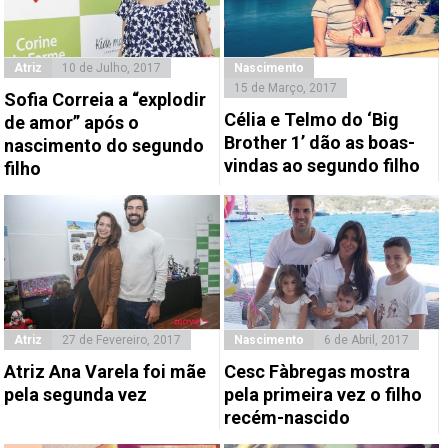
Atriz
10 de Julho, 2017
Nascimento
15 de Março, 2017
Sofia Correia a “explodir
Célia e Telmo do ‘Big
de amor” após o
Brother 1’ dão as boas-
nascimento do segundo
vindas ao segundo filho
filho
Atriz
27 de Fevereiro, 2017
Nascimento
6 de Abril, 2017
Atriz Ana Varela foi mãe
Cesc Fàbregas mostra
pela segunda vez
pela primeira vez o filho
recém-nascido