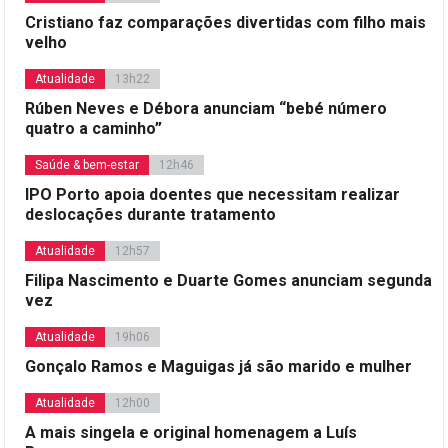
Cristiano faz comparações divertidas com filho mais
velho
Atualidade
13h22
Rúben Neves e Débora anunciam “bebé número
quatro a caminho”
Saúde & bem-estar
12h46
IPO Porto apoia doentes que necessitam realizar
deslocações durante tratamento
Atualidade
12h57
Filipa Nascimento e Duarte Gomes anunciam segunda
vez
Atualidade
19h06
Gonçalo Ramos e Maguigas já são marido e mulher
Atualidade
12h00
A mais singela e original homenagem a Luís