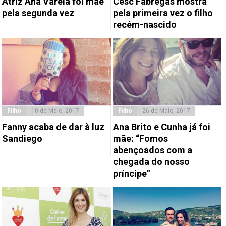
Atriz Ana Varela foi mãe
Cesc Fàbregas mostra
pela segunda vez
pela primeira vez o filho
recém-nascido
Filho
10 de Maio, 2017
Filho
26 de Maio, 2017
Fanny acaba de dar à luz
Ana Brito e Cunha já foi
Sandiego
mãe: “Fomos
abençoados com a
chegada do nosso
príncipe”