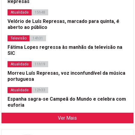
Represas
Atualidade
15h48
Velório de Luís Represas, marcado para quinta, é
aberto ao público
Televisão
14h31
Fátima Lopes regressa às manhãs da televisão na
SIC
Atualidade
11h19
Morreu Luís Represas, voz inconfundível da música
portuguesa
Atualidade
12h33
Espanha sagra-se Campeã do Mundo e celebra com
euforia
Ver Mais