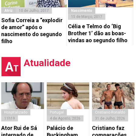
Atriz
10 de Julho, 2017
Nascimento
15 de Março, 2017
Sofia Correia a “explodir
Célia e Telmo do ‘Big
de amor” após o
Brother 1’ dão as boas-
nascimento do segundo
vindas ao segundo filho
filho
Atualidade
Hospitalizado
Portugal
Cristiano Ronaldo
11h19
4 de Agosto, 2026
31 de Julho, 2026
Ator Rui de Sá
Palácio de
Cristiano faz
internado de
Buckingham
comparações