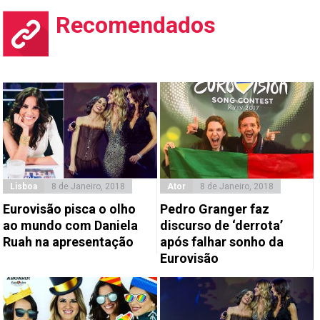
Recomendados
Lisboa
8 de Janeiro, 2018
Ator
8 de Janeiro, 2018
Eurovisão pisca o olho
Pedro Granger faz
ao mundo com Daniela
discurso de ‘derrota’
Ruah na apresentação
após falhar sonho da
Eurovisão