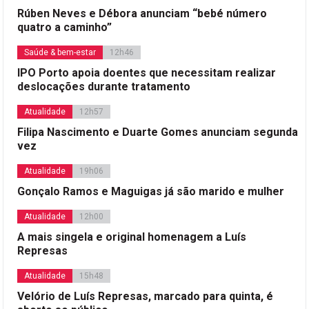
Rúben Neves e Débora anunciam “bebé número
quatro a caminho”
Saúde & bem-estar
12h46
IPO Porto apoia doentes que necessitam realizar
deslocações durante tratamento
Atualidade
12h57
Filipa Nascimento e Duarte Gomes anunciam segunda
vez
Atualidade
19h06
Gonçalo Ramos e Maguigas já são marido e mulher
Atualidade
12h00
A mais singela e original homenagem a Luís
Represas
Atualidade
15h48
Velório de Luís Represas, marcado para quinta, é