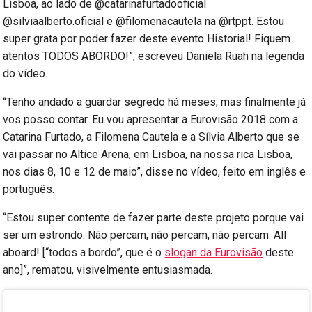
Lisboa, ao lado de @catarinafurtadooficial
@silviaalberto.oficial e @filomenacautela na @rtppt. Estou
super grata por poder fazer deste evento Historial! Fiquem
atentos TODOS ABORDO!”, escreveu Daniela Ruah na legenda
do vídeo.
“Tenho andado a guardar segredo há meses, mas finalmente já
vos posso contar. Eu vou apresentar a Eurovisão 2018 com a
Catarina Furtado, a Filomena Cautela e a Sílvia Alberto que se
vai passar no Altice Arena, em Lisboa, na nossa rica Lisboa,
nos dias 8, 10 e 12 de maio”, disse no vídeo, feito em inglês e
português.
“Estou super contente de fazer parte deste projeto porque vai
ser um estrondo. Não percam, não percam, não percam. All
aboard! [“todos a bordo”, que é o
slogan da Eurovisão
deste
ano]”, rematou, visivelmente entusiasmada.