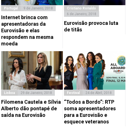
Portugal
9 de Janeiro, 2018
Cristiano Ronaldo
6 de Janeiro, 2018
Internet brinca com
Eurovisão provoca luta
apresentadoras da
de titãs
Eurovisão e elas
respondem na mesma
moeda
Lisboa
29 de Janeiro, 2018
Festival
24 de Abril, 2018
Filomena Cautela e Sílvia
“Todos a Bordo”: RTP
Alberto dão pontapé de
soma apresentadores
saída na Eurovisão
para a Eurovisão e
esquece veteranos