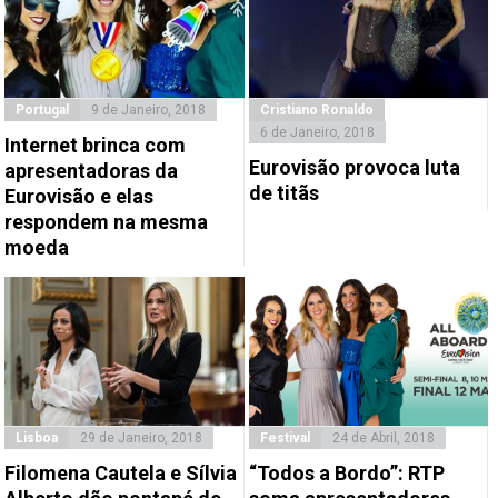
Portugal
9 de Janeiro, 2018
Cristiano Ronaldo
6 de Janeiro, 2018
Internet brinca com
Eurovisão provoca luta
apresentadoras da
de titãs
Eurovisão e elas
respondem na mesma
moeda
Lisboa
29 de Janeiro, 2018
Festival
24 de Abril, 2018
Filomena Cautela e Sílvia
“Todos a Bordo”: RTP