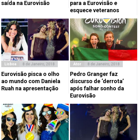
saída na Eurovisão
para a Eurovisão e
esquece veteranos
Lisboa
8 de Janeiro, 2018
Ator
8 de Janeiro, 2018
Eurovisão pisca o olho
Pedro Granger faz
ao mundo com Daniela
discurso de ‘derrota’
Ruah na apresentação
após falhar sonho da
Eurovisão