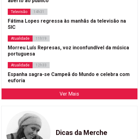
aberto ao público
Televisão
14h31
Fátima Lopes regressa às manhãs da televisão na
SIC
Atualidade
11h19
Morreu Luís Represas, voz inconfundível da música
portuguesa
Atualidade
12h33
Espanha sagra-se Campeã do Mundo e celebra com
euforia
Ver Mais
Dicas da Merche