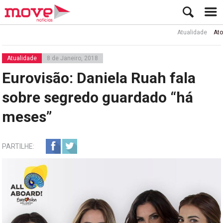
Atualidade
Ator Rui 
Atualidade
8 de Janeiro, 2018
Eurovisão: Daniela Ruah fala
sobre segredo guardado “há
meses”
PARTILHE: