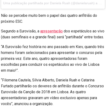
Uma publicação partilhada por Daniela Ruah (@danielaruah)
a
8 de
Não se percebe muito bem o papel das quatro anfitriãs do
próximo ESC.
Segundo a Eurovisão, a
apresentação
dos espetáculos ao vivo
(duas semifinais e a grande final) será “partilhada” entre todas.
“A Eurovisão fez história no ano passado em Kiev, quando três
homens foram selecionados para apresentar o concurso pela
primeira vez. Este ano, quatro apresentadoras foram
escolhidas para conduzir os espetáculos ao vivo de Lisboa
em maio!”.
“Filomena Cautela, Sílvia Alberto, Daniela Ruah e Catarina
Furtado partilharão os deveres de anfitriãs durante o Concurso
Eurovisão da Canção de 2018 em Lisboa. As quatro
apresentadoras gravaram um vídeo exclusivo apenas para
vocês”, anunciou a organização.