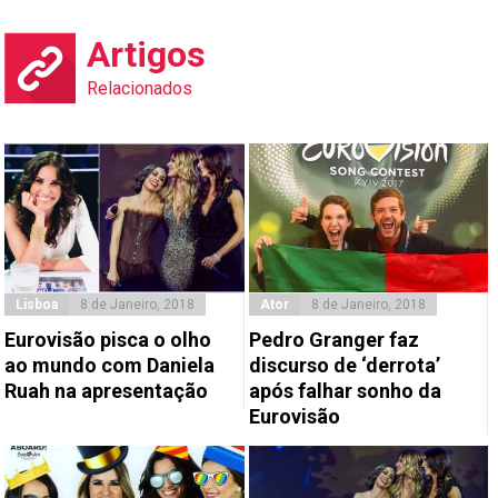
Artigos
Relacionados
Lisboa
8 de Janeiro, 2018
Ator
8 de Janeiro, 2018
Eurovisão pisca o olho
Pedro Granger faz
ao mundo com Daniela
discurso de ‘derrota’
Ruah na apresentação
após falhar sonho da
Eurovisão