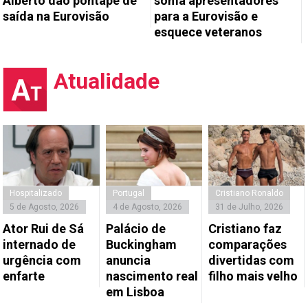
Alberto dão pontapé de
soma apresentadores
saída na Eurovisão
para a Eurovisão e
esquece veteranos
Atualidade
Hospitalizado
Portugal
Cristiano Ronaldo
5 de Agosto, 2026
4 de Agosto, 2026
31 de Julho, 2026
Ator Rui de Sá
Palácio de
Cristiano faz
internado de
Buckingham
comparações
urgência com
anuncia
divertidas com
enfarte
nascimento real
filho mais velho
em Lisboa