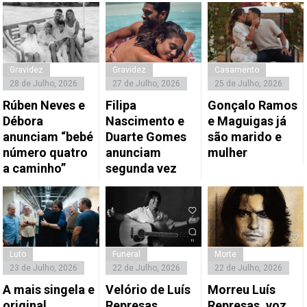
Gravidez
Gravidez
Casamento
28 de Julho, 2026
27 de Julho, 2026
25 de Julho, 2026
Rúben Neves e
Filipa
Gonçalo Ramos
Débora
Nascimento e
e Maguigas já
anunciam “bebé
Duarte Gomes
são marido e
número quatro
anunciam
mulher
a caminho”
segunda vez
Luto
Funeral
Morte
23 de Julho, 2026
22 de Julho, 2026
22 de Julho, 2026
A mais singela e
Velório de Luís
Morreu Luís
original
Represas,
Represas, voz