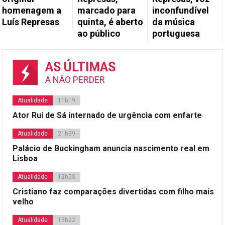
homenagem a
marcado para
inconfundível
Luís Represas
quinta, é aberto
da música
ao público
portuguesa
AS ÚLTIMAS
A NÃO PERDER
Atualidade
11h19
Ator Rui de Sá internado de urgência com enfarte
Atualidade
21h39
Palácio de Buckingham anuncia nascimento real em
Lisboa
Atualidade
12h58
Cristiano faz comparações divertidas com filho mais
velho
Atualidade
13h22