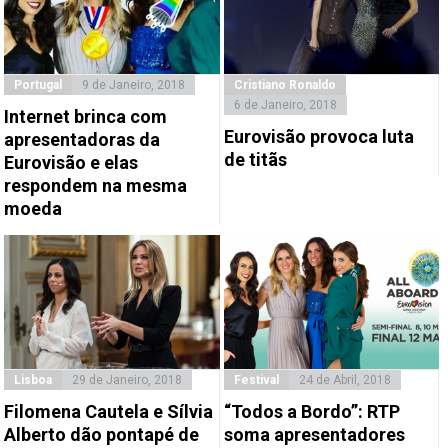
Portugal
9 de Janeiro, 2018
Cristiano Ronaldo
6 de Janeiro, 2018
Internet brinca com
Eurovisão provoca luta
apresentadoras da
de titãs
Eurovisão e elas
respondem na mesma
moeda
Lisboa
29 de Janeiro, 2018
Festival
24 de Abril, 2018
Filomena Cautela e Sílvia
“Todos a Bordo”: RTP
Alberto dão pontapé de
soma apresentadores