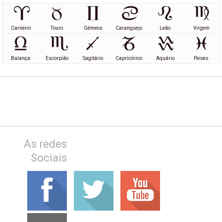
Carneiro
Touro
Gémeos
Caranguejo
Leão
Virgem
Balança
Escorpião
Sagitário
Capricórnio
Aquário
Peixes
As redes
Sociais