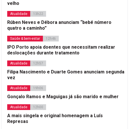
velho
Atualidade
13h22
Rúben Neves e Débora anunciam “bebé número
quatro a caminho”
Saúde & bem-estar
12h46
IPO Porto apoia doentes que necessitam realizar
deslocações durante tratamento
Atualidade
12h57
Filipa Nascimento e Duarte Gomes anunciam segunda
vez
Atualidade
19h06
Gonçalo Ramos e Maguigas já são marido e mulher
Atualidade
12h00
A mais singela e original homenagem a Luís
Represas