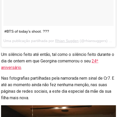
#BTS of today’s shoot. ???
Uma publicação partilhada por
Rhian Sugden
(@rhiansuggers) a
23
Um silêncio feito até então, tal como o silêncio feito durante o
dia de ontem em que Georgina comemorou o seu
24º
aniversário
.
Nas fotografias partilhadas pela namorada nem sinal de Cr7. E
até ao momento ainda não fez nenhuma menção, nas suas
páginas de redes sociais, a este dia especial da mãe da sua
filha mais nova.