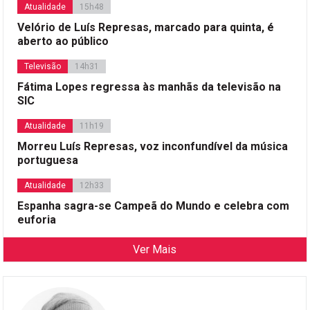
Atualidade
15h48
Velório de Luís Represas, marcado para quinta, é
aberto ao público
Televisão
14h31
Fátima Lopes regressa às manhãs da televisão na
SIC
Atualidade
11h19
Morreu Luís Represas, voz inconfundível da música
portuguesa
Atualidade
12h33
Espanha sagra-se Campeã do Mundo e celebra com
euforia
Ver Mais