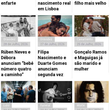
enfarte
nascimento real
filho mais velho
em Lisboa
Gravidez
Gravidez
Casamento
28 de Julho, 2026
27 de Julho, 2026
25 de Julho, 2026
Rúben Neves e
Filipa
Gonçalo Ramos
Débora
Nascimento e
e Maguigas já
anunciam “bebé
Duarte Gomes
são marido e
número quatro
anunciam
mulher
a caminho”
segunda vez
Luto
Funeral
Morte