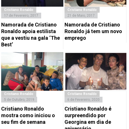
Cristiano Ronaldo
Cristiano Ronaldo
17 de Fevereiro, 2017
21 de Maio, 2017
Namorada de Cristiano
Namorada de Cristiano
Ronaldo apoia estilista
Ronaldo já tem um novo
que a vestiu na gala ‘The
emprego
Best’
Cristiano Ronaldo
Cristiano Ronaldo
5 de Outubro, 2019
6 de Fevereiro, 2020
Cristiano Ronaldo
Cristiano Ronaldo é
mostra como iniciou o
surpreendido por
seu fim de semana
Georgina em dia de
aniversário