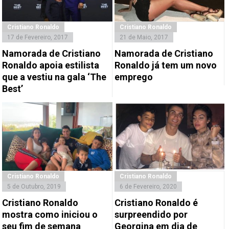
Cristiano Ronaldo
Cristiano Ronaldo
17 de Fevereiro, 2017
21 de Maio, 2017
Namorada de Cristiano
Namorada de Cristiano
Ronaldo apoia estilista
Ronaldo já tem um novo
que a vestiu na gala ‘The
emprego
Best’
Cristiano Ronaldo
Cristiano Ronaldo
5 de Outubro, 2019
6 de Fevereiro, 2020
Cristiano Ronaldo
Cristiano Ronaldo é
mostra como iniciou o
surpreendido por
seu fim de semana
Georgina em dia de