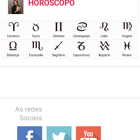
HORÓSCOPO
Carneiro
Touro
Gémeos
Caranguejo
Leão
Virgem
Balança
Escorpião
Sagitário
Capricórnio
Aquário
Peixes
As redes
Sociais