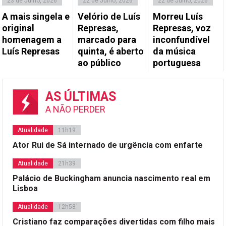
23 de Julho, 2026
22 de Julho, 2026
22 de Julho, 2026
A mais singela e
Velório de Luís
Morreu Luís
original
Represas,
Represas, voz
homenagem a
marcado para
inconfundível
Luís Represas
quinta, é aberto
da música
ao público
portuguesa
AS ÚLTIMAS
A NÃO PERDER
Atualidade
11h19
Ator Rui de Sá internado de urgência com enfarte
Atualidade
21h39
Palácio de Buckingham anuncia nascimento real em
Lisboa
Atualidade
12h58
Cristiano faz comparações divertidas com filho mais