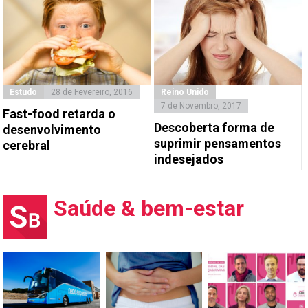
Estudo
28 de Fevereiro, 2016
Reino Unido
7 de Novembro, 2017
Fast-food retarda o
Descoberta forma de
desenvolvimento
suprimir pensamentos
cerebral
indesejados
Saúde & bem-estar