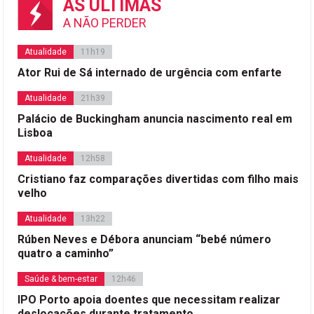
AS ÚLTIMAS
A NÃO PERDER
Atualidade
11h19
Ator Rui de Sá internado de urgência com enfarte
Atualidade
21h39
Palácio de Buckingham anuncia nascimento real em
Lisboa
Atualidade
12h58
Cristiano faz comparações divertidas com filho mais
velho
Atualidade
13h22
Rúben Neves e Débora anunciam “bebé número
quatro a caminho”
Saúde & bem-estar
12h46
IPO Porto apoia doentes que necessitam realizar
deslocações durante tratamento