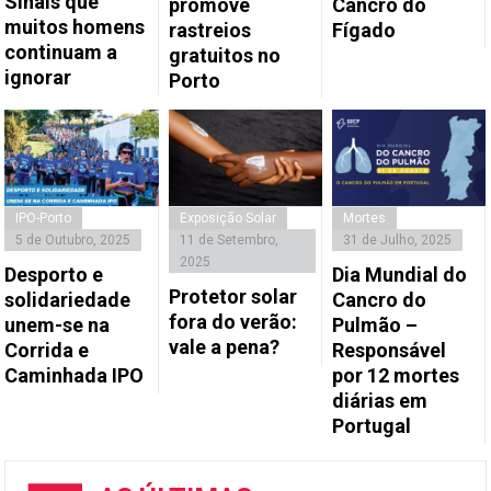
Sinais que
promove
Cancro do
muitos homens
rastreios
Fígado
continuam a
gratuitos no
ignorar
Porto
IPO-Porto
Exposição Solar
Mortes
5 de Outubro, 2025
11 de Setembro,
31 de Julho, 2025
2025
Desporto e
Dia Mundial do
Protetor solar
solidariedade
Cancro do
fora do verão:
unem-se na
Pulmão –
vale a pena?
Corrida e
Responsável
Caminhada IPO
por 12 mortes
diárias em
Portugal