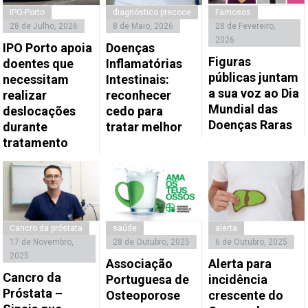
IPO-Porto
diagnóstico precoce
Famosos
28 de Julho, 2026
8 de Maio, 2026
28 de Fevereiro,
2026
IPO Porto apoia
Doenças
Figuras
doentes que
Inflamatórias
públicas juntam
necessitam
Intestinais:
a sua voz ao Dia
realizar
reconhecer
Mundial das
deslocações
cedo para
Doenças Raras
durante
tratar melhor
tratamento
Cancro da próstata
saúde
alerta
17 de Novembro,
28 de Outubro, 2025
6 de Outubro, 2025
2025
Associação
Alerta para
Cancro da
Portuguesa de
incidência
Próstata –
Osteoporose
crescente do