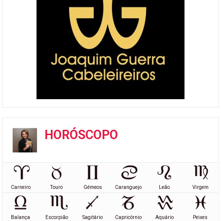
HORÓSCOPO
Carneiro
Touro
Gémeos
Caranguejo
Leão
Virgem
Balança
Escorpião
Sagitário
Capricórnio
Aquário
Peixes