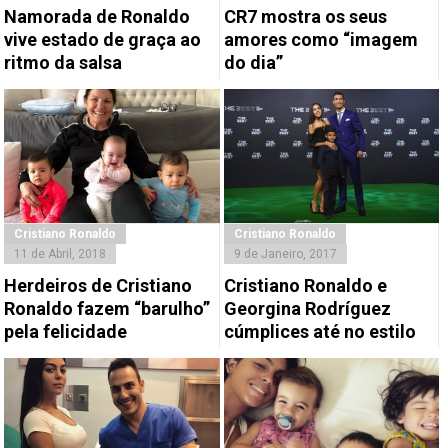
Namorada de Ronaldo
CR7 mostra os seus
vive estado de graça ao
amores como “imagem
ritmo da salsa
do dia”
Cristiano Ronaldo
Cristiano Ronaldo
11 de Abril, 2018
9 de Janeiro, 2017
Herdeiros de Cristiano
Cristiano Ronaldo e
Ronaldo fazem “barulho”
Georgina Rodríguez
pela felicidade
cúmplices até no estilo