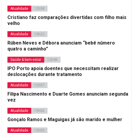
Atualidade
12h58
Cristiano faz comparações divertidas com filho mais
velho
Atualidade
13h22
Rúben Neves e Débora anunciam “bebé número
quatro a caminho”
Saúde & bem-estar
12h46
IPO Porto apoia doentes que necessitam realizar
deslocações durante tratamento
Atualidade
12h57
Filipa Nascimento e Duarte Gomes anunciam segunda
vez
Atualidade
19h06
Gonçalo Ramos e Maguigas já são marido e mulher
Atualidade
12h00