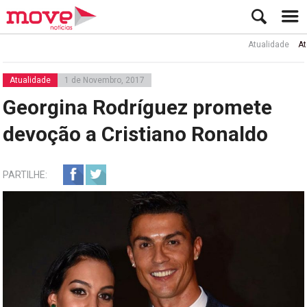
Atualidade
Ator Ru
Atualidade
1 de Novembro, 2017
Georgina Rodríguez promete
devoção a Cristiano Ronaldo
PARTILHE: