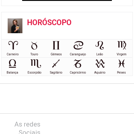
HORÓSCOPO
Carneiro
Touro
Gémeos
Caranguejo
Leão
Virgem
Balança
Escorpião
Sagitário
Capricórnio
Aquário
Peixes
As redes
Sociais