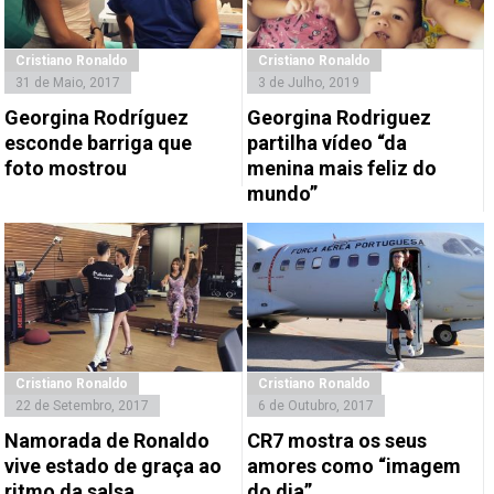
Cristiano Ronaldo
Cristiano Ronaldo
31 de Maio, 2017
3 de Julho, 2019
Georgina Rodríguez
Georgina Rodriguez
esconde barriga que
partilha vídeo “da
foto mostrou
menina mais feliz do
mundo”
Cristiano Ronaldo
Cristiano Ronaldo
22 de Setembro, 2017
6 de Outubro, 2017
Namorada de Ronaldo
CR7 mostra os seus
vive estado de graça ao
amores como “imagem
ritmo da salsa
do dia”