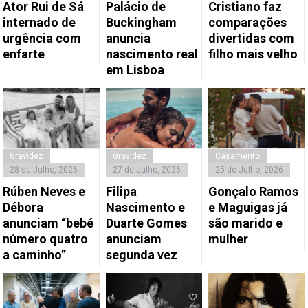
Ator Rui de Sá
Palácio de
Cristiano faz
internado de
Buckingham
comparações
urgência com
anuncia
divertidas com
enfarte
nascimento real
filho mais velho
em Lisboa
Gravidez
Gravidez
Casamento
28 de Julho, 2026
27 de Julho, 2026
25 de Julho, 2026
Rúben Neves e
Filipa
Gonçalo Ramos
Débora
Nascimento e
e Maguigas já
anunciam “bebé
Duarte Gomes
são marido e
número quatro
anunciam
mulher
a caminho”
segunda vez