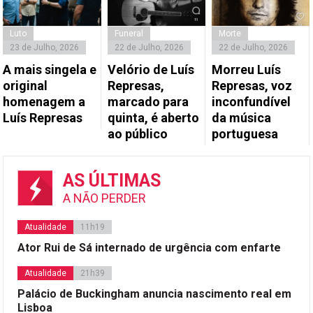
Luto
Funeral
Morte
23 de Julho, 2026
22 de Julho, 2026
22 de Julho, 2026
A mais singela e
Velório de Luís
Morreu Luís
original
Represas,
Represas, voz
homenagem a
marcado para
inconfundível
Luís Represas
quinta, é aberto
da música
ao público
portuguesa
AS ÚLTIMAS
A NÃO PERDER
Atualidade
11h19
Ator Rui de Sá internado de urgência com enfarte
Atualidade
21h39
Palácio de Buckingham anuncia nascimento real em
Lisboa