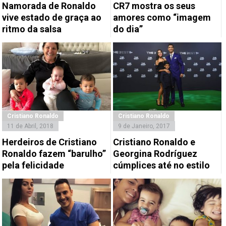
Namorada de Ronaldo
CR7 mostra os seus
vive estado de graça ao
amores como “imagem
ritmo da salsa
do dia”
Cristiano Ronaldo
Cristiano Ronaldo
11 de Abril, 2018
9 de Janeiro, 2017
Herdeiros de Cristiano
Cristiano Ronaldo e
Ronaldo fazem “barulho”
Georgina Rodríguez
pela felicidade
cúmplices até no estilo