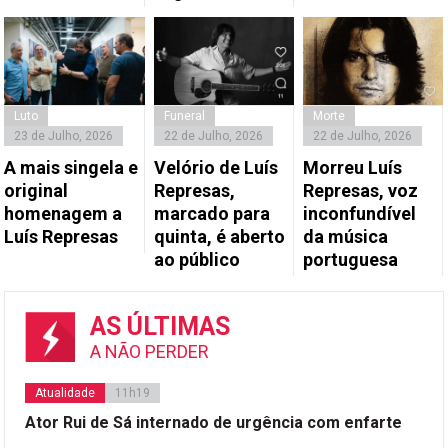
Luto
Funeral
Morte
23 de Julho, 2026
22 de Julho, 2026
22 de Julho, 2026
A mais singela e
Velório de Luís
Morreu Luís
original
Represas,
Represas, voz
homenagem a
marcado para
inconfundível
Luís Represas
quinta, é aberto
da música
ao público
portuguesa
AS ÚLTIMAS
A NÃO PERDER
Atualidade
11h19
Ator Rui de Sá internado de urgência com enfarte