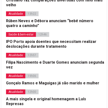
Cristiano faz comparações divertidas com filho mais
velho
Atualidade
13h22
Rúben Neves e Débora anunciam “bebé número
quatro a caminho”
Saúde & bem-estar
12h46
IPO Porto apoia doentes que necessitam realizar
deslocações durante tratamento
Atualidade
12h57
Filipa Nascimento e Duarte Gomes anunciam segunda
vez
Atualidade
19h06
Gonçalo Ramos e Maguigas já são marido e mulher
Atualidade
12h00
A mais singela e original homenagem a Luís
Represas