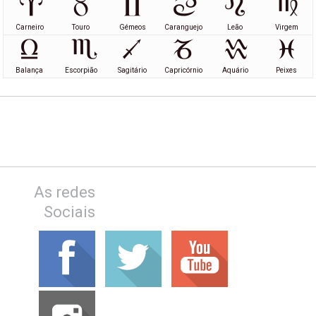
Carneiro
Touro
Gémeos
Caranguejo
Leão
Virgem
Balança
Escorpião
Sagitário
Capricórnio
Aquário
Peixes
As redes
Sociais