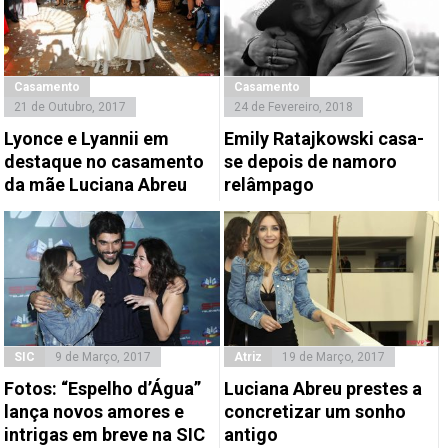
Casamento
Casamento
21 de Outubro, 2017
24 de Fevereiro, 2018
Lyonce e Lyannii em
Emily Ratajkowski casa-
destaque no casamento
se depois de namoro
da mãe Luciana Abreu
relâmpago
SIC
9 de Março, 2017
Atriz
19 de Março, 2017
Fotos: “Espelho d’Água”
Luciana Abreu prestes a
lança novos amores e
concretizar um sonho
intrigas em breve na SIC
antigo