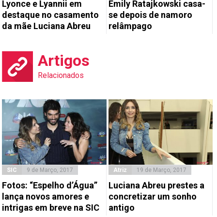
Lyonce e Lyannii em
Emily Ratajkowski casa-
destaque no casamento
se depois de namoro
da mãe Luciana Abreu
relâmpago
Artigos
Relacionados
SIC
9 de Março, 2017
Atriz
19 de Março, 2017
Fotos: “Espelho d’Água”
Luciana Abreu prestes a
lança novos amores e
concretizar um sonho
intrigas em breve na SIC
antigo