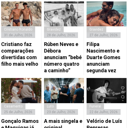
Cristiano Ronaldo
Gravidez
Gravidez
31 de Julho, 2026
28 de Julho, 2026
27 de Julho, 2026
Cristiano faz
Rúben Neves e
Filipa
comparações
Débora
Nascimento e
divertidas com
anunciam “bebé
Duarte Gomes
filho mais velho
número quatro
anunciam
a caminho”
segunda vez
Casamento
Luto
Funeral
25 de Julho, 2026
23 de Julho, 2026
22 de Julho, 2026
Gonçalo Ramos
A mais singela e
Velório de Luís
e Maguigas já
original
Represas,