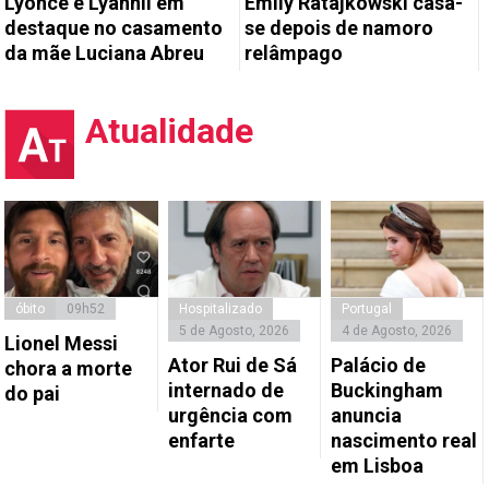
Lyonce e Lyannii em
Emily Ratajkowski casa-
destaque no casamento
se depois de namoro
da mãe Luciana Abreu
relâmpago
Atualidade
óbito
09h52
Hospitalizado
Portugal
5 de Agosto, 2026
4 de Agosto, 2026
Lionel Messi
Ator Rui de Sá
Palácio de
chora a morte
internado de
Buckingham
do pai
urgência com
anuncia
enfarte
nascimento real
em Lisboa