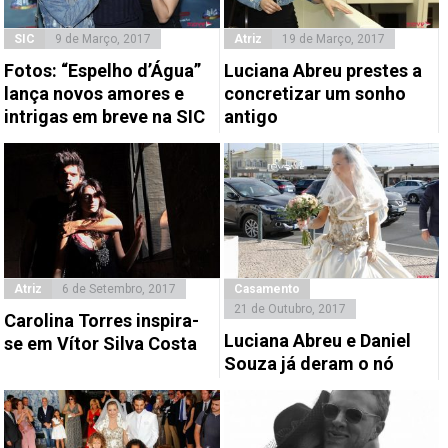
SIC
9 de Março, 2017
Atriz
19 de Março, 2017
Fotos: “Espelho d’Água”
Luciana Abreu prestes a
lança novos amores e
concretizar um sonho
intrigas em breve na SIC
antigo
Atriz
6 de Setembro, 2017
Casamento
21 de Outubro, 2017
Carolina Torres inspira-
Luciana Abreu e Daniel
se em Vítor Silva Costa
Souza já deram o nó