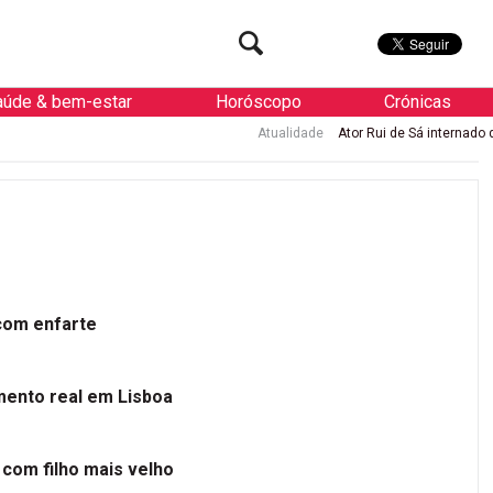
aúde & bem-estar
Horóscopo
Crónicas
Atualidade
Ator Rui de Sá internado de urgência com enfa
 com enfarte
mento real em Lisboa
 com filho mais velho