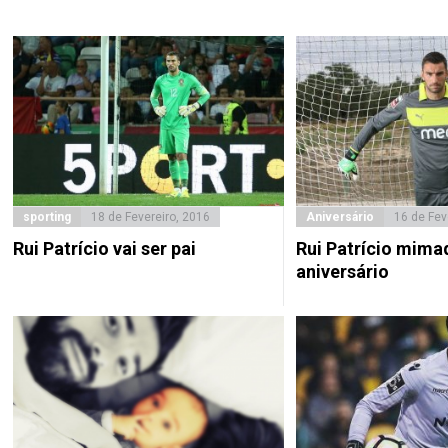
sporting
18 de Fevereiro, 2016
Aniversário
16 de Fev
Rui Patrício vai ser pai
Rui Patrício mima
aniversário