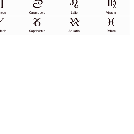
meos
Caranguejo
Leão
Virgem
tário
Capricórnio
Aquário
Peixes