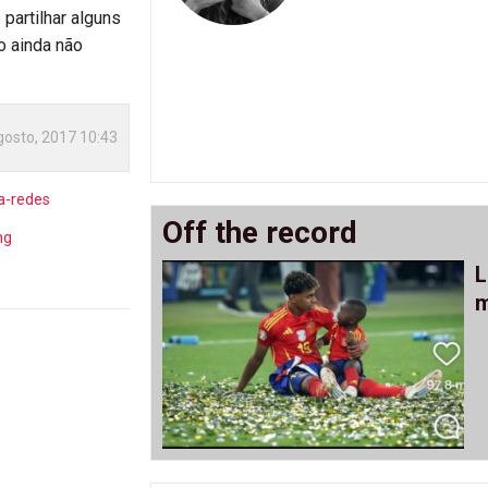
 partilhar alguns
o ainda não
gosto, 2017 10:43
a-redes
Off the record
ng
L
m