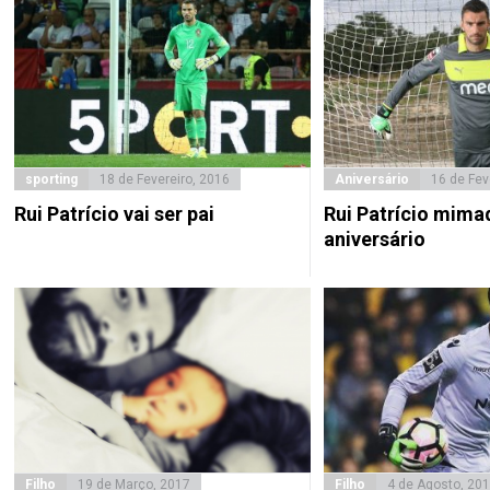
sporting
18 de Fevereiro, 2016
Aniversário
16 de Fev
Rui Patrício vai ser pai
Rui Patrício mima
aniversário
Filho
19 de Março, 2017
Filho
4 de Agosto, 20