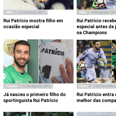
Filho
19 de Março, 2017
Filho
4 de Agosto, 20
Rui Patrício mostra filho em
Rui Patrício receb
ocasião especial
especial antes de 
na Champions
Futebol
12 de Agosto, 2016
Filhos
2 de Dezembro,
Já nasceu o primeiro filho do
Rui Patrício entr
sportinguista Rui Patrício
melhor das compa