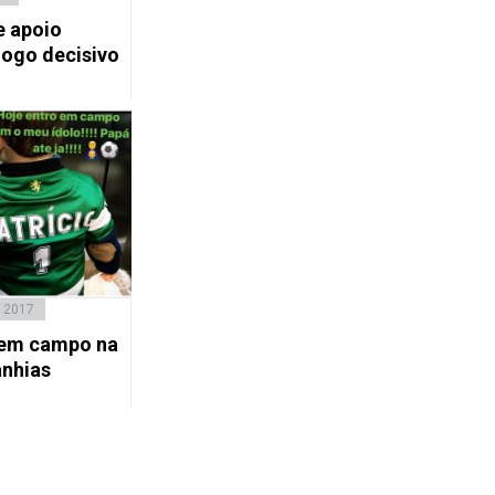
e apoio
jogo decisivo
 2017
a em campo na
nhias