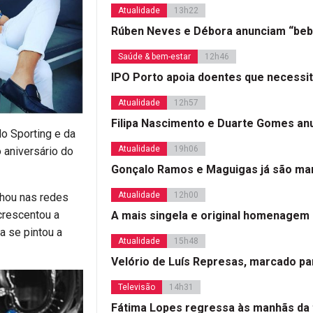
Atualidade
13h22
Rúben Neves e Débora anunciam “beb
Saúde & bem-estar
12h46
IPO Porto apoia doentes que necessi
Atualidade
12h57
Filipa Nascimento e Duarte Gomes a
do Sporting e da
Atualidade
19h06
o aniversário do
Gonçalo Ramos e Maguigas já são mar
Atualidade
12h00
lhou nas redes
acrescentou a
A mais singela e original homenagem
a se pintou a
Atualidade
15h48
Velório de Luís Represas, marcado par
Televisão
14h31
Fátima Lopes regressa às manhãs da 