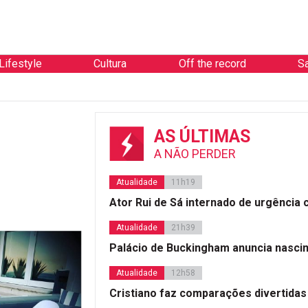
Lifestyle
Cultura
Off the record
S
AS ÚLTIMAS
A NÃO PERDER
Atualidade
11h19
Ator Rui de Sá internado de urgência
Atualidade
21h39
Palácio de Buckingham anuncia nasci
Atualidade
12h58
Cristiano faz comparações divertidas