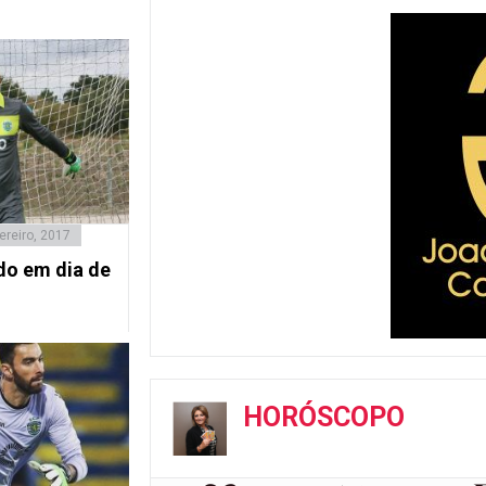
ereiro, 2017
do em dia de
HORÓSCOPO