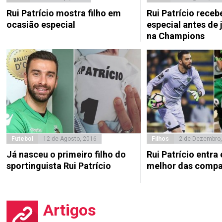
Rui Patrício mostra filho em
Rui Patrício receb
ocasião especial
especial antes de 
na Champions
Futebol
12 de Agosto, 2016
Filhos
2 de Dezembro,
Já nasceu o primeiro filho do
Rui Patrício entr
sportinguista Rui Patrício
melhor das compa
Artigos