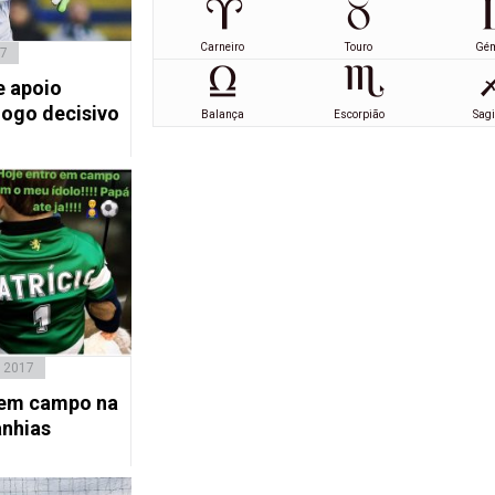
Carneiro
Touro
Gé
17
e apoio
jogo decisivo
Balança
Escorpião
Sagi
 2017
a em campo na
nhias