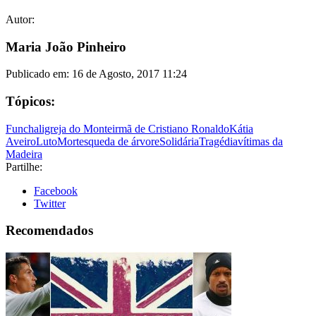
Autor:
Maria João Pinheiro
Publicado em:
16 de Agosto, 2017 11:24
Tópicos:
Funchal
igreja do Monte
irmã de Cristiano Ronaldo
Kátia
Aveiro
Luto
Mortes
queda de árvore
Solidária
Tragédia
vítimas da
Madeira
Partilhe:
Facebook
Twitter
Recomendados