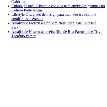
Gabbana
Cultura
Festival Alquimia convida para atividades gratuitas no
Coliseu Porto Ageas
Lifestyle
O segredo de design para esconder o calçado e
ampliar a sua entrada
Atualidade
Morreu o ator Sam Neill, estrela de “Jurassic
Park”
Atualidade
Nasceu a terceira filha de Rita Patrocínio e Tiago
Teotónio Pereira