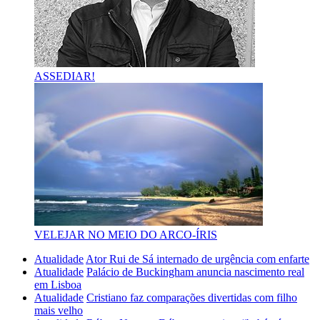
ASSEDIAR!
VELEJAR NO MEIO DO ARCO-ÍRIS
Atualidade
Ator Rui de Sá internado de urgência com enfarte
Atualidade
Palácio de Buckingham anuncia nascimento real
em Lisboa
Atualidade
Cristiano faz comparações divertidas com filho
mais velho