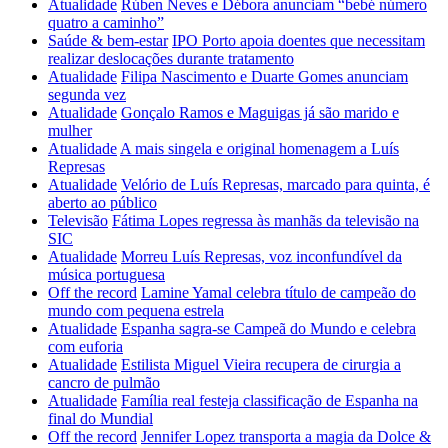
Atualidade
Rúben Neves e Débora anunciam “bebé número
quatro a caminho”
Saúde & bem-estar
IPO Porto apoia doentes que necessitam
realizar deslocações durante tratamento
Atualidade
Filipa Nascimento e Duarte Gomes anunciam
segunda vez
Atualidade
Gonçalo Ramos e Maguigas já são marido e
mulher
Atualidade
A mais singela e original homenagem a Luís
Represas
Atualidade
Velório de Luís Represas, marcado para quinta, é
aberto ao público
Televisão
Fátima Lopes regressa às manhãs da televisão na
SIC
Atualidade
Morreu Luís Represas, voz inconfundível da
música portuguesa
Off the record
Lamine Yamal celebra título de campeão do
mundo com pequena estrela
Atualidade
Espanha sagra-se Campeã do Mundo e celebra
com euforia
Atualidade
Estilista Miguel Vieira recupera de cirurgia a
cancro de pulmão
Atualidade
Família real festeja classificação de Espanha na
final do Mundial
Off the record
Jennifer Lopez transporta a magia da Dolce &