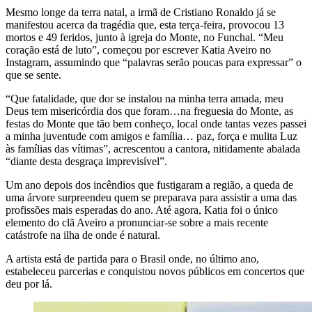
Mesmo longe da terra natal, a irmã de Cristiano Ronaldo já se
manifestou acerca da tragédia que, esta terça-feira, provocou 13
mortos e 49 feridos, junto à igreja do Monte, no Funchal. “Meu
coração está de luto”, começou por escrever Katia Aveiro no
Instagram, assumindo que “palavras serão poucas para expressar” o
que se sente.
“Que fatalidade, que dor se instalou na minha terra amada, meu
Deus tem misericórdia dos que foram…na freguesia do Monte, as
festas do Monte que tão bem conheço, local onde tantas vezes passei
a minha juventude com amigos e família… paz, força e mulita Luz
às famílias das vítimas”, acrescentou a cantora, nitidamente abalada
“diante desta desgraça imprevisível”.
Um ano depois dos incêndios que fustigaram a região, a queda de
uma árvore surpreendeu quem se preparava para assistir a uma das
profissões mais esperadas do ano. Até agora, Katia foi o único
elemento do clã Aveiro a pronunciar-se sobre a mais recente
catástrofe na ilha de onde é natural.
A artista está de partida para o Brasil onde, no último ano,
estabeleceu parcerias e conquistou novos públicos em concertos que
deu por lá.