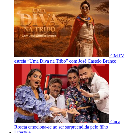
CMTV
estreia “Uma Diva na Tribo” com José Castelo Branco
Cuca
Roseta emociona-se ao ser surpreendida pelo filho
Lifestyle