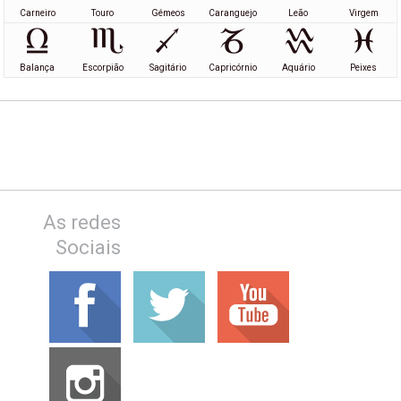
Carneiro
Touro
Gémeos
Caranguejo
Leão
Virgem
Balança
Escorpião
Sagitário
Capricórnio
Aquário
Peixes
As redes
Sociais