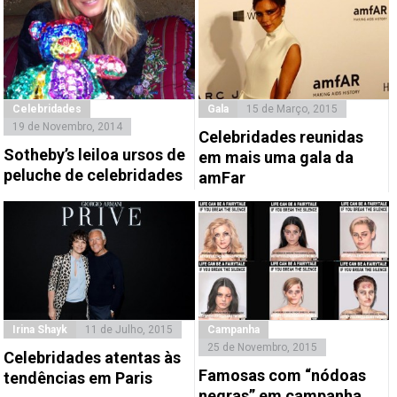
Celebridades
Gala
15 de Março, 2015
19 de Novembro, 2014
Celebridades reunidas
Sotheby’s leiloa ursos de
em mais uma gala da
peluche de celebridades
amFar
Irina Shayk
11 de Julho, 2015
Campanha
25 de Novembro, 2015
Celebridades atentas às
Famosas com “nódoas
tendências em Paris
negras” em campanha