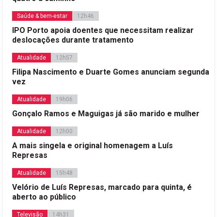
Saúde & bem-estar
12h46
IPO Porto apoia doentes que necessitam realizar
deslocações durante tratamento
Atualidade
12h57
Filipa Nascimento e Duarte Gomes anunciam segunda
vez
Atualidade
19h06
Gonçalo Ramos e Maguigas já são marido e mulher
Atualidade
12h00
A mais singela e original homenagem a Luís
Represas
Atualidade
15h48
Velório de Luís Represas, marcado para quinta, é
aberto ao público
Televisão
14h31