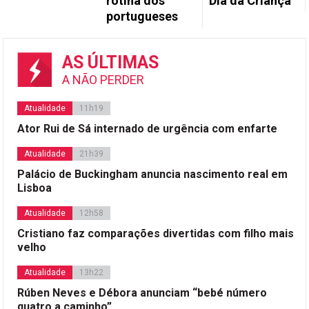
rotina dos
Dia da Criança
portugueses
AS ÚLTIMAS
A NÃO PERDER
Atualidade
11h19
Ator Rui de Sá internado de urgência com enfarte
Atualidade
21h39
Palácio de Buckingham anuncia nascimento real em
Lisboa
Atualidade
12h58
Cristiano faz comparações divertidas com filho mais
velho
Atualidade
13h22
Rúben Neves e Débora anunciam “bebé número
quatro a caminho”