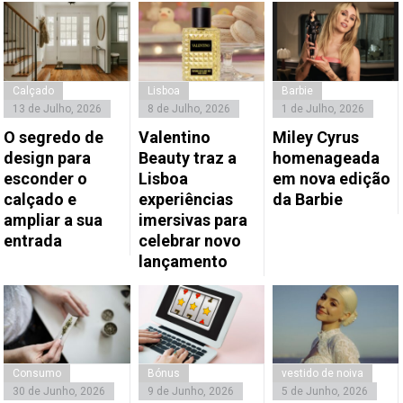
Calçado
Lisboa
Barbie
13 de Julho, 2026
8 de Julho, 2026
1 de Julho, 2026
O segredo de
Valentino
Miley Cyrus
design para
Beauty traz a
homenageada
esconder o
Lisboa
em nova edição
calçado e
experiências
da Barbie
ampliar a sua
imersivas para
entrada
celebrar novo
lançamento
Consumo
Bónus
vestido de noiva
30 de Junho, 2026
9 de Junho, 2026
5 de Junho, 2026