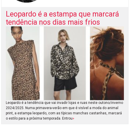
Leopardo é a estampa que marcará
tendência nos dias mais frios
Leopardo é a tendência que vai invadir lojas e ruas neste outono/inverno
2024/2025. Numa primavera-verão em que é visível a moda do animal
print, a estampa leopardo, com as típicas manchas castanhas, marcará
o estilo para a próxima temporada. Entrou
»