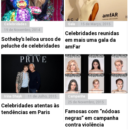
Celebridades
Gala
15 de Março, 2015
19 de Novembro, 2014
Celebridades reunidas
Sotheby’s leiloa ursos de
em mais uma gala da
peluche de celebridades
amFar
Irina Shayk
11 de Julho, 2015
Campanha
25 de Novembro, 2015
Celebridades atentas às
Famosas com “nódoas
tendências em Paris
negras” em campanha
contra violência