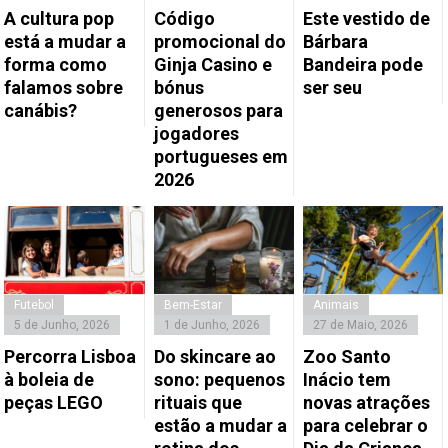
A cultura pop
Código
Este vestido de
está a mudar a
promocional do
Bárbara
forma como
Ginja Casino e
Bandeira pode
falamos sobre
bónus
ser seu
canábis?
generosos para
jogadores
portugueses em
2026
Futebol
Bem-Estar
Animais
5 de Junho, 2026
1 de Junho, 2026
27 de Maio, 2026
Percorra Lisboa
Do skincare ao
Zoo Santo
à boleia de
sono: pequenos
Inácio tem
peças LEGO
rituais que
novas atrações
estão a mudar a
para celebrar o