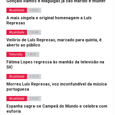
Gonçalo Ramos e Maguigas já são marido e mulher
Atualidade
12h00
A mais singela e original homenagem a Luís
Represas
Atualidade
15h48
Velório de Luís Represas, marcado para quinta, é
aberto ao público
Televisão
14h31
Fátima Lopes regressa às manhãs da televisão na
SIC
Atualidade
11h19
Morreu Luís Represas, voz inconfundível da música
portuguesa
Atualidade
12h33
Espanha sagra-se Campeã do Mundo e celebra com
euforia