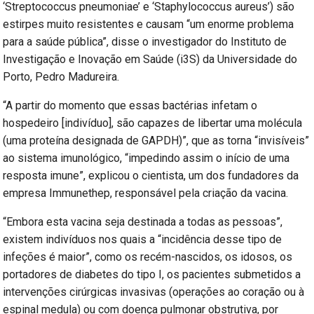
‘Streptococcus pneumoniae’ e ‘Staphylococcus aureus’) são
estirpes muito resistentes e causam “um enorme problema
para a saúde pública”, disse o investigador do Instituto de
Investigação e Inovação em Saúde (i3S) da Universidade do
Porto, Pedro Madureira.
“A partir do momento que essas bactérias infetam o
hospedeiro [indivíduo], são capazes de libertar uma molécula
(uma proteína designada de GAPDH)”, que as torna “invisíveis”
ao sistema imunológico, “impedindo assim o início de uma
resposta imune”, explicou o cientista, um dos fundadores da
empresa Immunethep, responsável pela criação da vacina.
“Embora esta vacina seja destinada a todas as pessoas”,
existem indivíduos nos quais a “incidência desse tipo de
infeções é maior”, como os recém-nascidos, os idosos, os
portadores de diabetes do tipo I, os pacientes submetidos a
intervenções cirúrgicas invasivas (operações ao coração ou à
espinal medula) ou com doença pulmonar obstrutiva, por