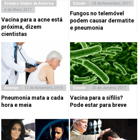
Estados Unidos da América
Estudo
29 de Novembro, 2017
6 de Maio, 2017
Fungos no telemóvel
Vacina para a acne está
podem causar dermatite
próxima, dizem
e pneumonia
cientistas
Doença
12 de Novembro, 2016
Estudo
25 de Janeiro, 2017
Pneumonia mata a cada
Vacina para a sífilis?
hora e meia
Pode estar para breve