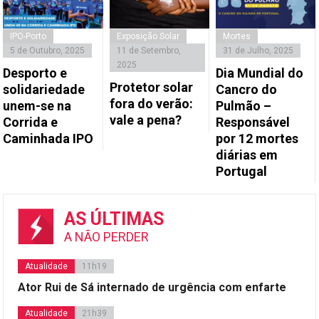
IPO-Porto
Exposição Solar
Mortes
5 de Outubro, 2025
11 de Setembro,
31 de Julho, 2025
2025
Desporto e
Dia Mundial do
Protetor solar
solidariedade
Cancro do
fora do verão:
unem-se na
Pulmão –
vale a pena?
Corrida e
Responsável
Caminhada IPO
por 12 mortes
diárias em
Portugal
AS ÚLTIMAS
A NÃO PERDER
Atualidade
11h19
Ator Rui de Sá internado de urgência com enfarte
Atualidade
21h39