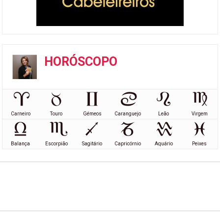
HORÓSCOPO
Carneiro
Touro
Gémeos
Caranguejo
Leão
Virgem
Balança
Escorpião
Sagitário
Capricórnio
Aquário
Peixes