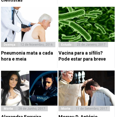
Doença
12 de Novembro, 2016
Estudo
25 de Janeiro, 2017
Pneumonia mata a cada
Vacina para a sífilis?
hora e meia
Pode estar para breve
Morte
28 de Junho, 2017
Morte
11 de Setembro, 2017
Alexandra Ferreira
Morreu D. António