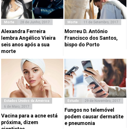
Morte
28 de Junho, 2017
Morte
11 de Setembro, 2017
Alexandra Ferreira
Morreu D. António
lembra Angélico Vieira
Francisco dos Santos,
seis anos após a sua
bispo do Porto
morte
Estados Unidos da América
Estudo
29 de Novembro, 2017
6 de Maio, 2017
Fungos no telemóvel
Vacina para a acne está
podem causar dermatite
próxima, dizem
e pneumonia
cientistas