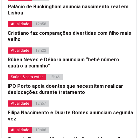
Palácio de Buckingham anuncia nascimento real em
Lisboa
Atualidade
12h58
Cristiano faz comparações divertidas com filho mais
velho
Atualidade
13h22
Rúben Neves e Débora anunciam “bebé número
quatro a caminho”
Saúde & bem-estar
12h46
IPO Porto apoia doentes que necessitam realizar
deslocações durante tratamento
Atualidade
12h57
Filipa Nascimento e Duarte Gomes anunciam segunda
vez
Atualidade
19h06