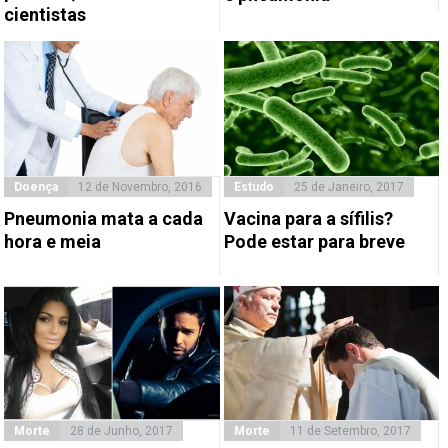
cientistas
Doença
12 de Novembro, 2016
Estudo
25 de Janeiro, 2017
Pneumonia mata a cada
Vacina para a sífilis?
hora e meia
Pode estar para breve
Morte
28 de Junho, 2017
Morte
11 de Setembro, 2017