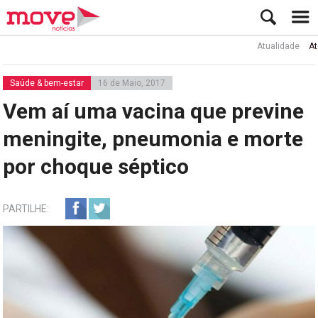
Atualidade
Ator Ru
Saúde & bem-estar
16 de Maio, 2017
Vem aí uma vacina que previne
meningite, pneumonia e morte
por choque séptico
PARTILHE: