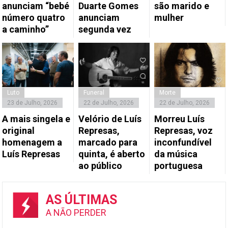
anunciam “bebé
Duarte Gomes
são marido e
número quatro
anunciam
mulher
a caminho”
segunda vez
Luto
Funeral
Morte
23 de Julho, 2026
22 de Julho, 2026
22 de Julho, 2026
A mais singela e
Velório de Luís
Morreu Luís
original
Represas,
Represas, voz
homenagem a
marcado para
inconfundível
Luís Represas
quinta, é aberto
da música
ao público
portuguesa
AS ÚLTIMAS
A NÃO PERDER