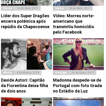
Morte
14 de Abril, 2017
Morte
18 de Abril, 2017
Líder dos Super Dragões
Vídeo: Morreu norte-
encerra polémica após
americano que
repúdio da Chapecoense
transmitiu homicídio
pelo Facebook
Morte
4 de Março, 2018
Portugal
26 de Maio, 2017
Davide Astori: Capitão
Madonna despede-se de
da Fiorentina deixa filha
Portugal com foto tirada
de dois anos
no Estádio da Luz