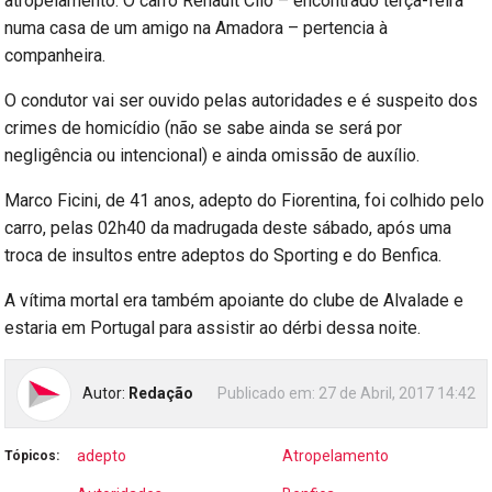
atropelamento. O carro Renault Clio – encontrado terça-feira
numa casa de um amigo na Amadora – pertencia à
companheira.
O condutor vai ser ouvido pelas autoridades e é suspeito dos
crimes de homicídio (não se sabe ainda se será por
negligência ou intencional) e ainda omissão de auxílio.
Marco Ficini, de 41 anos, adepto do Fiorentina, foi colhido pelo
carro, pelas 02h40 da madrugada deste sábado, após uma
troca de insultos entre adeptos do Sporting e do Benfica.
A vítima mortal era também apoiante do clube de Alvalade e
estaria em Portugal para assistir ao dérbi dessa noite.
Autor:
Redação
Publicado em:
27 de Abril, 2017 14:42
adepto
Atropelamento
Tópicos: