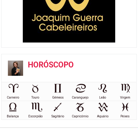
HORÓSCOPO
Carneiro
Touro
Gémeos
Caranguejo
Leão
Virgem
Balança
Escorpião
Sagitário
Capricórnio
Aquário
Peixes