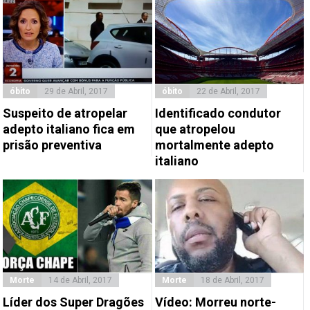
óbito
29 de Abril, 2017
óbito
22 de Abril, 2017
Suspeito de atropelar
Identificado condutor
adepto italiano fica em
que atropelou
prisão preventiva
mortalmente adepto
italiano
Morte
14 de Abril, 2017
Morte
18 de Abril, 2017
Líder dos Super Dragões
Vídeo: Morreu norte-