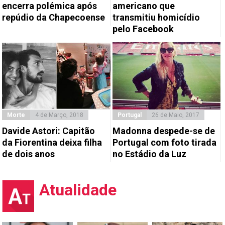
encerra polémica após
americano que
repúdio da Chapecoense
transmitiu homicídio
pelo Facebook
Morte
4 de Março, 2018
Portugal
26 de Maio, 2017
Davide Astori: Capitão
Madonna despede-se de
da Fiorentina deixa filha
Portugal com foto tirada
de dois anos
no Estádio da Luz
Atualidade