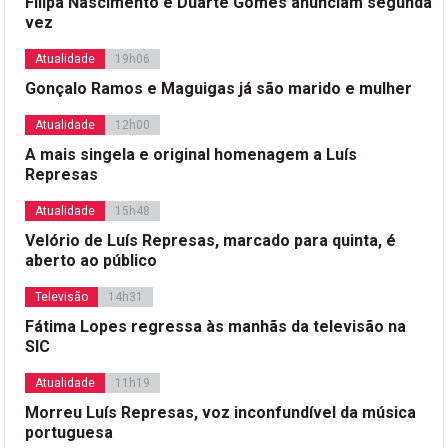
Filipa Nascimento e Duarte Gomes anunciam segunda
vez
Atualidade
19h06
Gonçalo Ramos e Maguigas já são marido e mulher
Atualidade
12h00
A mais singela e original homenagem a Luís
Represas
Atualidade
15h48
Velório de Luís Represas, marcado para quinta, é
aberto ao público
Televisão
14h31
Fátima Lopes regressa às manhãs da televisão na
SIC
Atualidade
11h19
Morreu Luís Represas, voz inconfundível da música
portuguesa