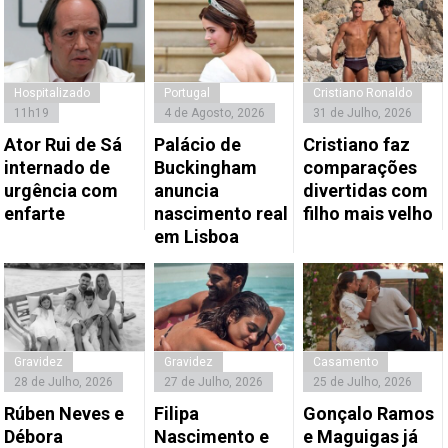
Hospitalizado
Portugal
Cristiano Ronaldo
11h19
4 de Agosto, 2026
31 de Julho, 2026
Ator Rui de Sá
Palácio de
Cristiano faz
internado de
Buckingham
comparações
urgência com
anuncia
divertidas com
enfarte
nascimento real
filho mais velho
em Lisboa
Gravidez
Gravidez
Casamento
28 de Julho, 2026
27 de Julho, 2026
25 de Julho, 2026
Rúben Neves e
Filipa
Gonçalo Ramos
Débora
Nascimento e
e Maguigas já