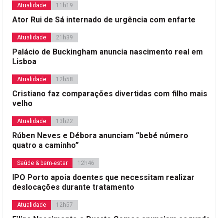
Atualidade
11h19
Ator Rui de Sá internado de urgência com enfarte
Atualidade
21h39
Palácio de Buckingham anuncia nascimento real em
Lisboa
Atualidade
12h58
Cristiano faz comparações divertidas com filho mais
velho
Atualidade
13h22
Rúben Neves e Débora anunciam “bebé número
quatro a caminho”
Saúde & bem-estar
12h46
IPO Porto apoia doentes que necessitam realizar
deslocações durante tratamento
Atualidade
12h57