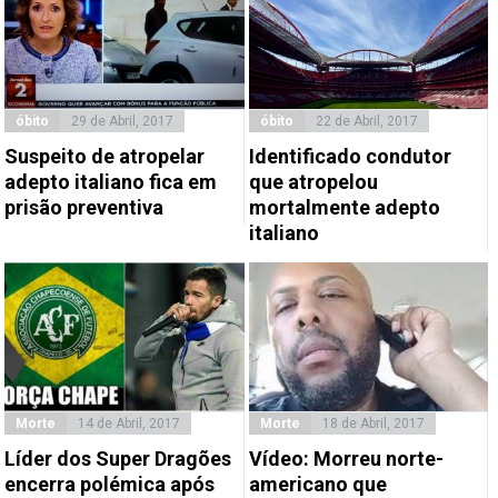
óbito
29 de Abril, 2017
óbito
22 de Abril, 2017
Suspeito de atropelar
Identificado condutor
adepto italiano fica em
que atropelou
prisão preventiva
mortalmente adepto
italiano
Morte
14 de Abril, 2017
Morte
18 de Abril, 2017
Líder dos Super Dragões
Vídeo: Morreu norte-
encerra polémica após
americano que