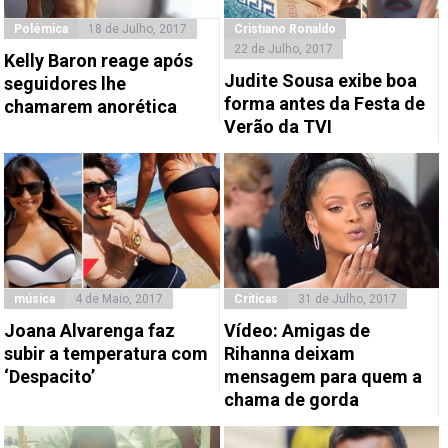
Polémica
18 de Julho, 2017
Cristiano Ronaldo
22 de Julho, 2017
Kelly Baron reage após
Judite Sousa exibe boa
seguidores lhe
forma antes da Festa de
chamarem anorética
Verão da TVI
música
4 de Maio, 2017
Criticas
31 de Julho, 2017
Joana Alvarenga faz
Vídeo: Amigas de
subir a temperatura com
Rihanna deixam
‘Despacito’
mensagem para quem a
chama de gorda