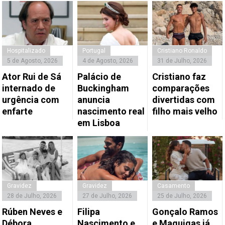
Hospitalizado
Portugal
Cristiano Ronaldo
5 de Agosto, 2026
4 de Agosto, 2026
31 de Julho, 2026
Ator Rui de Sá
Palácio de
Cristiano faz
internado de
Buckingham
comparações
urgência com
anuncia
divertidas com
enfarte
nascimento real
filho mais velho
em Lisboa
Gravidez
Gravidez
Casamento
28 de Julho, 2026
27 de Julho, 2026
25 de Julho, 2026
Rúben Neves e
Filipa
Gonçalo Ramos
Débora
Nascimento e
e Maguigas já