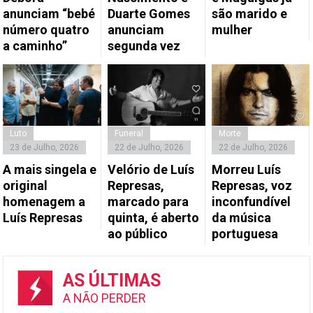
anunciam “bebé
Duarte Gomes
são marido e
número quatro
anunciam
mulher
a caminho”
segunda vez
Luto
Funeral
Morte
23 de Julho, 2026
22 de Julho, 2026
22 de Julho, 2026
A mais singela e
Velório de Luís
Morreu Luís
original
Represas,
Represas, voz
homenagem a
marcado para
inconfundível
Luís Represas
quinta, é aberto
da música
ao público
portuguesa
AS ÚLTIMAS
A NÃO PERDER