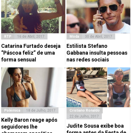
RTP
16 de Abril, 2017
Moda
30 de Abril, 2017
Catarina Furtado deseja
Estilista Stefano
“Páscoa feliz” de uma
Gabbana insulta pessoas
forma sensual
nas redes sociais
Polémica
18 de Julho, 2017
Cristiano Ronaldo
22 de Julho, 2017
Kelly Baron reage após
Judite Sousa exibe boa
seguidores lhe
forma antes da Festa de