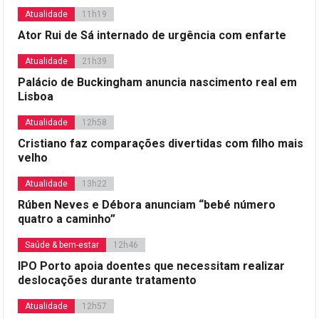
Atualidade
11h19
Ator Rui de Sá internado de urgência com enfarte
Atualidade
21h39
Palácio de Buckingham anuncia nascimento real em
Lisboa
Atualidade
12h58
Cristiano faz comparações divertidas com filho mais
velho
Atualidade
13h22
Rúben Neves e Débora anunciam “bebé número
quatro a caminho”
Saúde & bem-estar
12h46
IPO Porto apoia doentes que necessitam realizar
deslocações durante tratamento
Atualidade
12h57