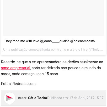
They feed me with love @joana____duarte @helenamcosta
Uma publicação compartilhada por h e l e n a c o e l h o (@helenic) em
Recorde-se que a ex-apresentadora se dedica atualmente ao
ramo empresarial
, após ter deixado aos poucos o mundo da
moda, onde começou aos 15 anos.
Fotos: Redes sociais
Autor:
Cátia Tocha
Publicado em:
17 de Abril, 2017 15:37