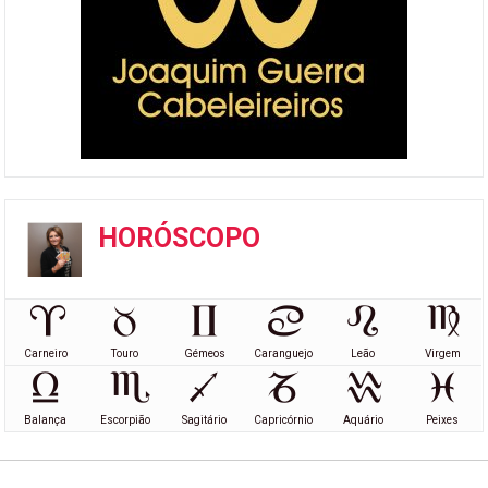
HORÓSCOPO
Carneiro
Touro
Gémeos
Caranguejo
Leão
Virgem
Balança
Escorpião
Sagitário
Capricórnio
Aquário
Peixes