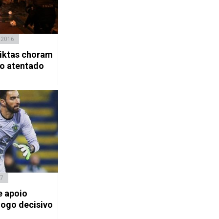
 2016
iktas choram
o atentado
17
e apoio
jogo decisivo