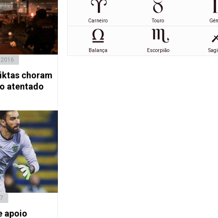
Carneiro
Touro
Gé
Balança
Escorpião
Sagi
 2016
iktas choram
o atentado
17
e apoio