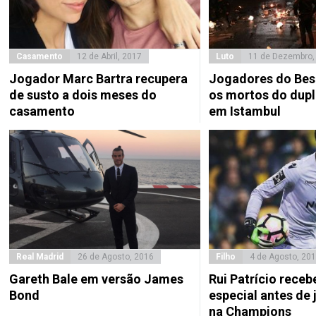
Casamento
12 de Abril, 2017
Luto
11 de Dezembro,
Jogador Marc Bartra recupera
Jogadores do Bes
de susto a dois meses do
os mortos do dupl
casamento
em Istambul
Real Madrid
26 de Agosto, 2016
Filho
4 de Agosto, 20
Gareth Bale em versão James
Rui Patrício receb
Bond
especial antes de 
na Champions