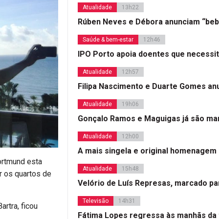
Atualidade
13h22
Rúben Neves e Débora anunciam “beb
Saúde & bem-estar
12h46
IPO Porto apoia doentes que necessi
Atualidade
12h57
Filipa Nascimento e Duarte Gomes a
Atualidade
19h06
Gonçalo Ramos e Maguigas já são mar
Atualidade
12h00
A mais singela e original homenagem
ortmund esta
Atualidade
15h48
ar os quartos de
Velório de Luís Represas, marcado par
Televisão
14h31
rtra, ficou
Fátima Lopes regressa às manhãs da 