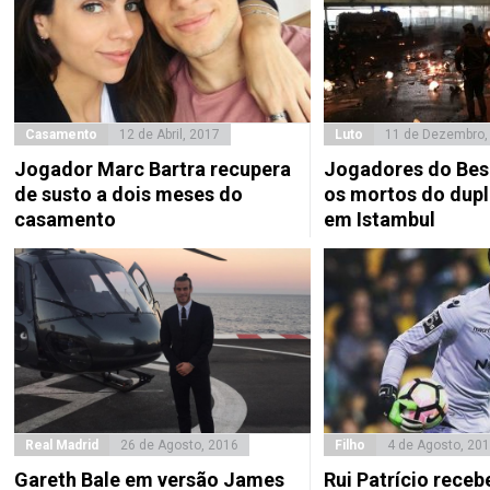
Casamento
12 de Abril, 2017
Luto
11 de Dezembro,
Jogador Marc Bartra recupera
Jogadores do Bes
de susto a dois meses do
os mortos do dupl
casamento
em Istambul
Real Madrid
26 de Agosto, 2016
Filho
4 de Agosto, 20
Gareth Bale em versão James
Rui Patrício receb