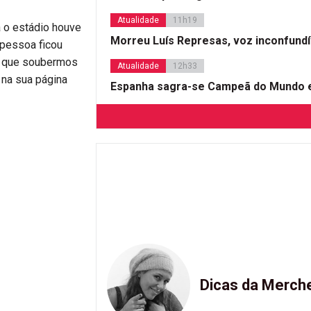
Atualidade
11h19
a o estádio houve
Morreu Luís Represas, voz inconfund
 pessoa ficou
im que soubermos
Atualidade
12h33
 na sua página
Espanha sagra-se Campeã do Mundo e
Dicas da Merch