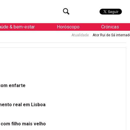
aúde & bem-estar
Horóscopo
Crónicas
Atualidade
Ator Rui de Sá internado de urgência com e
 com enfarte
mento real em Lisboa
 com filho mais velho