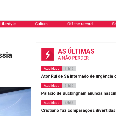
Lifestyle
Cultura
Off the record
S
AS ÚLTIMAS
ssia
A NÃO PERDER
Atualidade
11h19
Ator Rui de Sá internado de urgência
Atualidade
21h39
Palácio de Buckingham anuncia nasci
Atualidade
12h58
Cristiano faz comparações divertidas