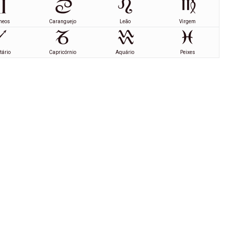
meos
Caranguejo
Leão
Virgem
tário
Capricórnio
Aquário
Peixes