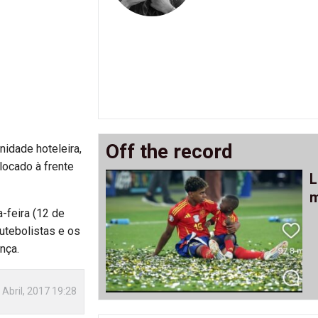
Off the record
nidade hoteleira,
locado à frente
L
m
-feira (12 de
futebolistas e os
nça.
 Abril, 2017 19:28