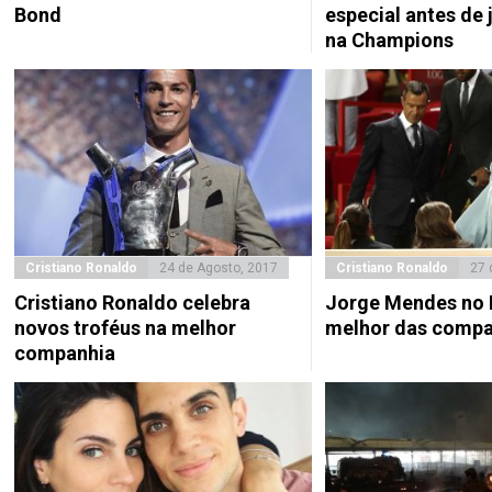
Bond
especial antes de 
na Champions
Cristiano Ronaldo
24 de Agosto, 2017
Cristiano Ronaldo
27 
Cristiano Ronaldo celebra
Jorge Mendes no 
novos troféus na melhor
melhor das compa
companhia