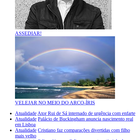
ASSEDIAR!
VELEJAR NO MEIO DO ARCO-ÍRIS
Atualidade
Ator Rui de Sá internado de urgência com enfarte
Atualidade
Palácio de Buckingham anuncia nascimento real
em Lisboa
Atualidade
Cristiano faz comparações divertidas com filho
mais velho