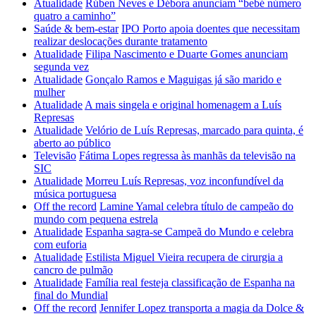
Atualidade
Rúben Neves e Débora anunciam “bebé número
quatro a caminho”
Saúde & bem-estar
IPO Porto apoia doentes que necessitam
realizar deslocações durante tratamento
Atualidade
Filipa Nascimento e Duarte Gomes anunciam
segunda vez
Atualidade
Gonçalo Ramos e Maguigas já são marido e
mulher
Atualidade
A mais singela e original homenagem a Luís
Represas
Atualidade
Velório de Luís Represas, marcado para quinta, é
aberto ao público
Televisão
Fátima Lopes regressa às manhãs da televisão na
SIC
Atualidade
Morreu Luís Represas, voz inconfundível da
música portuguesa
Off the record
Lamine Yamal celebra título de campeão do
mundo com pequena estrela
Atualidade
Espanha sagra-se Campeã do Mundo e celebra
com euforia
Atualidade
Estilista Miguel Vieira recupera de cirurgia a
cancro de pulmão
Atualidade
Família real festeja classificação de Espanha na
final do Mundial
Off the record
Jennifer Lopez transporta a magia da Dolce &