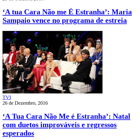
‘A tua Cara Não me É Estranha’: Maria
Sampaio vence no programa de estreia
TVI
26 de Dezembro, 2016
‘A Tua Cara Não Me é Estranha’: Natal
com duetos improváveis e regressos
esperados