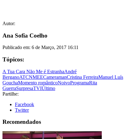
Autor:
Ana Sofia Coelho
Publicado em:
6 de Março, 2017 16:11
Tópicos:
A Tua Cara Não Me é Estranha
André
Bergano
ATCNMEE
Cameraman
Cristina Ferreira
Manuel Luís
Goucha
Momento romântico
Noivo
Programa
Rita
Guerra
Surpresa
TVI
Último
Partilhe:
Facebook
Twitter
Recomendados