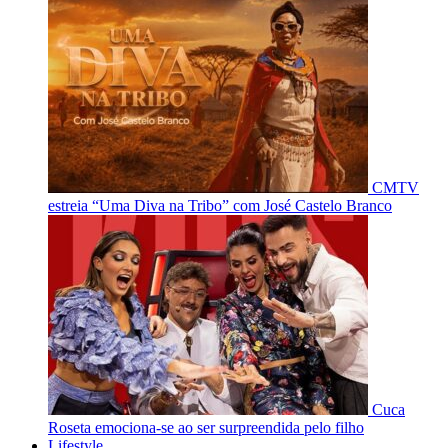
CMTV
estreia “Uma Diva na Tribo” com José Castelo Branco
Cuca
Roseta emociona-se ao ser surpreendida pelo filho
Lifestyle