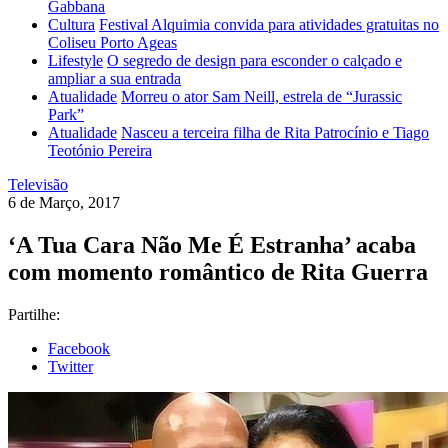
Gabbana
Cultura
Festival Alquimia convida para atividades gratuitas no
Coliseu Porto Ageas
Lifestyle
O segredo de design para esconder o calçado e
ampliar a sua entrada
Atualidade
Morreu o ator Sam Neill, estrela de “Jurassic
Park”
Atualidade
Nasceu a terceira filha de Rita Patrocínio e Tiago
Teotónio Pereira
Televisão
6 de Março, 2017
‘A Tua Cara Não Me É Estranha’ acaba
com momento romântico de Rita Guerra
Partilhe:
Facebook
Twitter