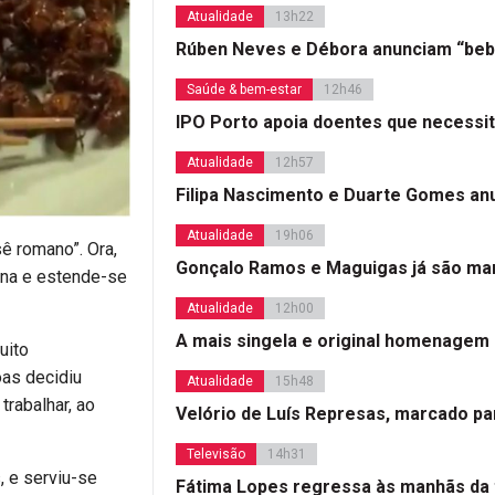
Atualidade
13h22
Rúben Neves e Débora anunciam “beb
Saúde & bem-estar
12h46
IPO Porto apoia doentes que necessi
Atualidade
12h57
Filipa Nascimento e Duarte Gomes a
Atualidade
19h06
ê romano”. Ora,
Gonçalo Ramos e Maguigas já são mar
iana e estende-se
Atualidade
12h00
A mais singela e original homenagem
uito
oas decidiu
Atualidade
15h48
trabalhar, ao
Velório de Luís Represas, marcado par
Televisão
14h31
, e serviu-se
Fátima Lopes regressa às manhãs da 