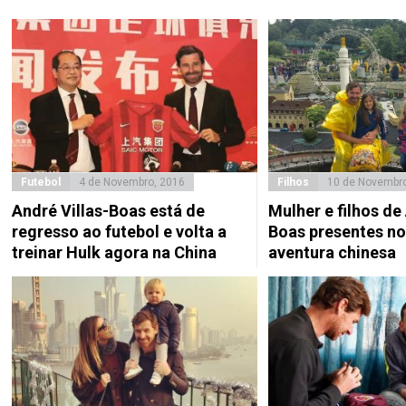
Futebol
4 de Novembro, 2016
Filhos
10 de Novembro
André Villas-Boas está de
Mulher e filhos de
regresso ao futebol e volta a
Boas presentes no
treinar Hulk agora na China
aventura chinesa