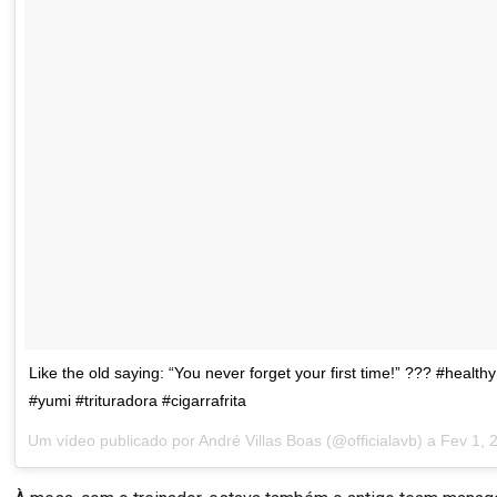
Like the old saying: “You never forget your first time!” ??? #health
#yumi #trituradora #cigarrafrita
Um vídeo publicado por André Villas Boas (@officialavb) a
Fev 1, 