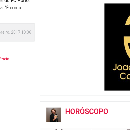
r do FC Porto,
ia: “É como
reiro, 2017 10:06
ência
HORÓSCOPO