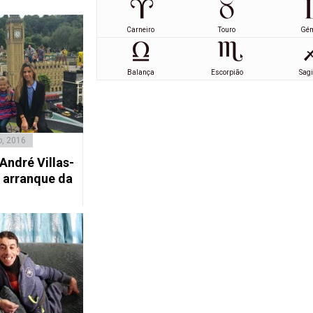
Carneiro
Touro
Gé
Balança
Escorpião
Sagi
, 2016
 André Villas-
 arranque da