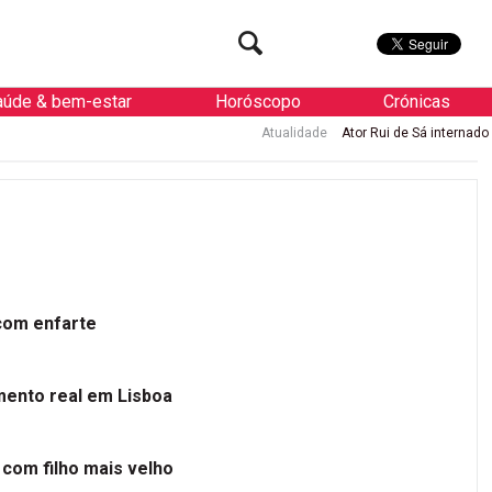
aúde & bem-estar
Horóscopo
Crónicas
Atualidade
Ator Rui de Sá internado de urgência com e
 com enfarte
mento real em Lisboa
 com filho mais velho