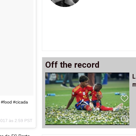
Off the record
L
m
y #food #cicada
2017 às 2:59 PST