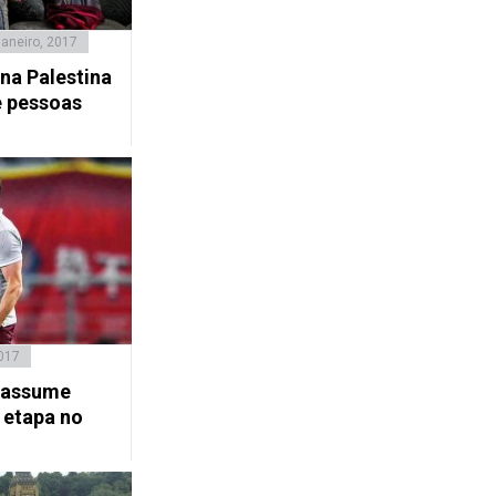
Janeiro, 2017
na Palestina
e pessoas
017
s assume
 etapa no