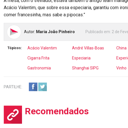
À mesa, com o treinador, estava também o antigo team manage
Acácio Valentim, que sobre essa especiaria, garantiu com iron
comer francesinha, mas sabe a pipocas.”
Autor:
Maria João Pinheiro
Publicado em:
2 de Feve
Acácio Valentim
André Villas-Boas
China
Tópicos:
Cigarra Frita
Especiaria
Experi
Gastronomia
Shanghai SIPG
Vinho
PARTILHE:
Recomendados