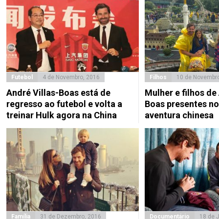
Futebol
4 de Novembro, 2016
Filhos
10 de Novembro
André Villas-Boas está de
Mulher e filhos de
regresso ao futebol e volta a
Boas presentes no
treinar Hulk agora na China
aventura chinesa
Família
31 de Dezembro, 2016
Documentário
18 de 