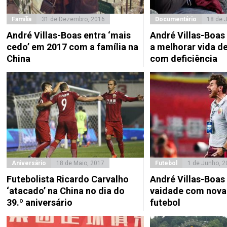
Família
31 de Dezembro, 2016
Documentário
18 de 
André Villas-Boas entra ‘mais
André Villas-Boas 
cedo’ em 2017 com a família na
a melhorar vida d
China
com deficiência
Aniversário
18 de Maio, 2017
Futebol
1 de Junho, 2
Futebolista Ricardo Carvalho
André Villas-Boa
‘atacado’ na China no dia do
vaidade com nova
39.º aniversário
futebol