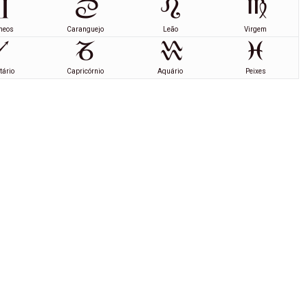
meos
Caranguejo
Leão
Virgem
tário
Capricórnio
Aquário
Peixes