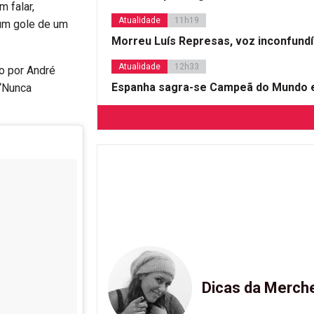
m falar,
Atualidade
11h19
um gole de um
Morreu Luís Represas, voz inconfund
Atualidade
12h33
o por André
Espanha sagra-se Campeã do Mundo e
 ‘Nunca
Dicas da Merch