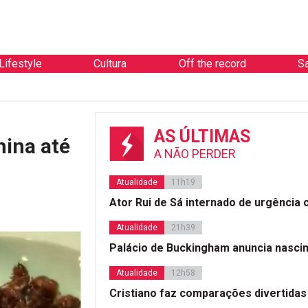
Lifestyle
Cultura
Off the record
S
AS ÚLTIMAS
hina até
A NÃO PERDER
Atualidade
11h19
Ator Rui de Sá internado de urgência
Atualidade
21h39
Palácio de Buckingham anuncia nasci
Atualidade
12h58
Cristiano faz comparações divertidas