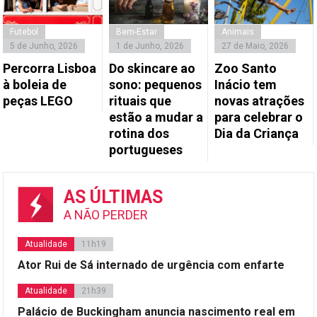
Futebol
Bem-Estar
Animais
5 de Junho, 2026
1 de Junho, 2026
27 de Maio, 2026
Percorra Lisboa
Do skincare ao
Zoo Santo
à boleia de
sono: pequenos
Inácio tem
peças LEGO
rituais que
novas atrações
estão a mudar a
para celebrar o
rotina dos
Dia da Criança
portugueses
AS ÚLTIMAS
A NÃO PERDER
Atualidade
11h19
Ator Rui de Sá internado de urgência com enfarte
Atualidade
21h39
Palácio de Buckingham anuncia nascimento real em