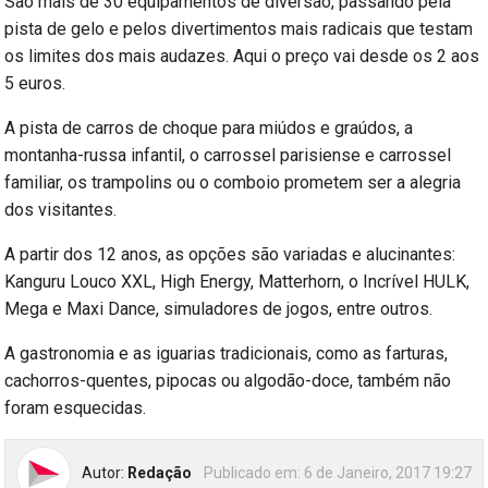
São mais de 30 equipamentos de diversão, passando pela
pista de gelo e pelos divertimentos mais radicais que testam
os limites dos mais audazes. Aqui o preço vai desde os 2 aos
5 euros.
A pista de carros de choque para miúdos e graúdos, a
montanha-russa infantil, o carrossel parisiense e carrossel
familiar, os trampolins ou o comboio prometem ser a alegria
dos visitantes.
A partir dos 12 anos, as opções são variadas e alucinantes:
Kanguru Louco XXL, High Energy, Matterhorn, o Incrível HULK,
Mega e Maxi Dance, simuladores de jogos, entre outros.
A gastronomia e as iguarias tradicionais, como as farturas,
cachorros-quentes, pipocas ou algodão-doce, também não
foram esquecidas.
Autor:
Redação
Publicado em:
6 de Janeiro, 2017 19:27