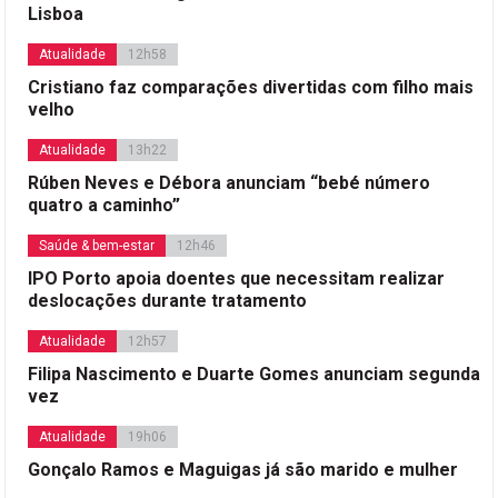
Lisboa
Atualidade
12h58
Cristiano faz comparações divertidas com filho mais
velho
Atualidade
13h22
Rúben Neves e Débora anunciam “bebé número
quatro a caminho”
Saúde & bem-estar
12h46
IPO Porto apoia doentes que necessitam realizar
deslocações durante tratamento
Atualidade
12h57
Filipa Nascimento e Duarte Gomes anunciam segunda
vez
Atualidade
19h06
Gonçalo Ramos e Maguigas já são marido e mulher