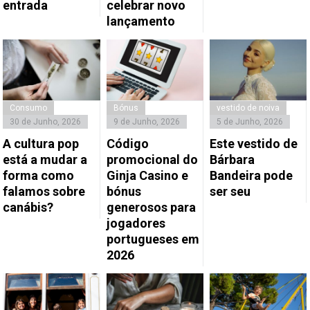
entrada
celebrar novo
lançamento
Consumo
Bónus
vestido de noiva
30 de Junho, 2026
9 de Junho, 2026
5 de Junho, 2026
A cultura pop
Código
Este vestido de
está a mudar a
promocional do
Bárbara
forma como
Ginja Casino e
Bandeira pode
falamos sobre
bónus
ser seu
canábis?
generosos para
jogadores
portugueses em
2026