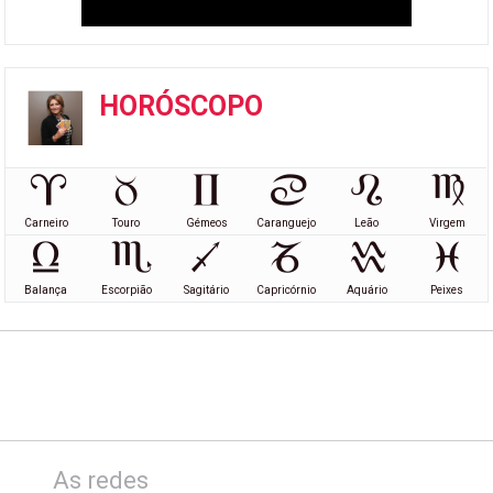
HORÓSCOPO
Carneiro
Touro
Gémeos
Caranguejo
Leão
Virgem
Balança
Escorpião
Sagitário
Capricórnio
Aquário
Peixes
As redes