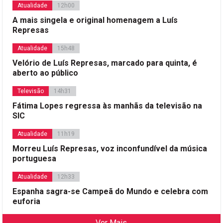
Atualidade
12h00
A mais singela e original homenagem a Luís
Represas
Atualidade
15h48
Velório de Luís Represas, marcado para quinta, é
aberto ao público
Televisão
14h31
Fátima Lopes regressa às manhãs da televisão na
SIC
Atualidade
11h19
Morreu Luís Represas, voz inconfundível da música
portuguesa
Atualidade
12h33
Espanha sagra-se Campeã do Mundo e celebra com
euforia
Ver Mais