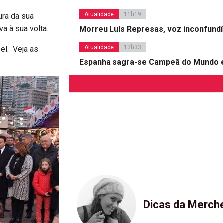
Atualidade
11h19
ura da sua
a à sua volta.
Morreu Luís Represas, voz inconfund
Atualidade
12h33
sel. Veja as
Espanha sagra-se Campeã do Mundo e
Dicas da Merch