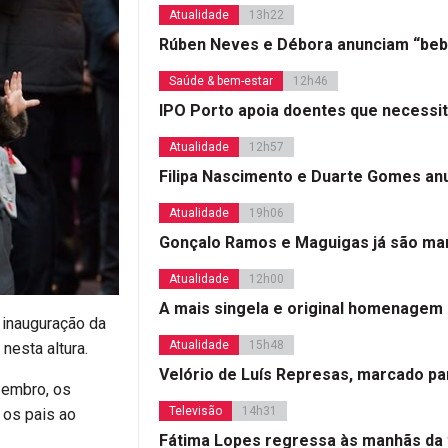
Atualidade
13h22
Rúben Neves e Débora anunciam “beb
Saúde & bem-estar
12h46
IPO Porto apoia doentes que necessi
Atualidade
12h57
Filipa Nascimento e Duarte Gomes a
Atualidade
19h06
Gonçalo Ramos e Maguigas já são mar
Atualidade
12h00
A mais singela e original homenagem
 inauguração da
Atualidade
15h48
nesta altura.
Velório de Luís Represas, marcado par
zembro, os
Televisão
14h31
 os pais ao
Fátima Lopes regressa às manhãs da 