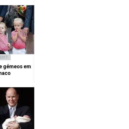
 2017
 e gémeos em
naco