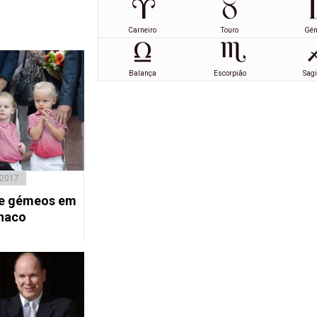
Carneiro
Touro
Gé
Balança
Escorpião
Sagi
 2017
 e gémeos em
naco