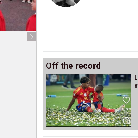
Off the record
L
m