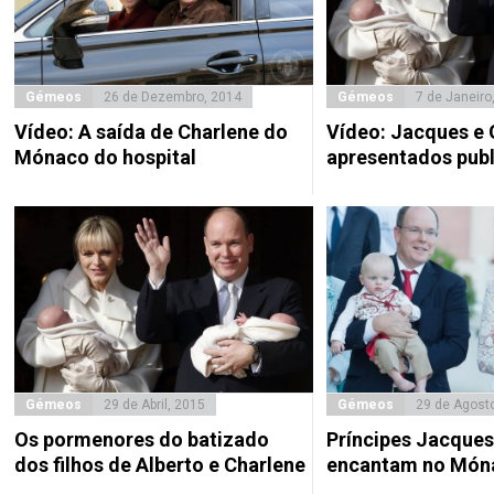
Gémeos
26 de Dezembro, 2014
Gémeos
7 de Janeiro
Vídeo: A saída de Charlene do
Vídeo: Jacques e 
Mónaco do hospital
apresentados pub
Gémeos
29 de Abril, 2015
Gémeos
29 de Agost
Os pormenores do batizado
Príncipes Jacques 
dos filhos de Alberto e Charlene
encantam no Món