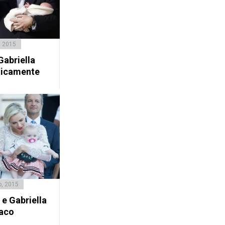
, 2015
Gabriella
licamente
o, 2015
e Gabriella
aco