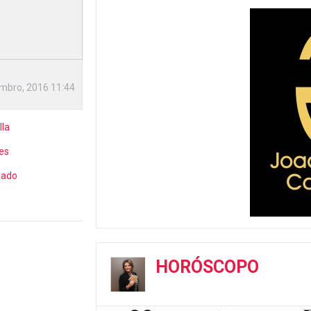
mbro, 2016 11:44
lla
es
pado
HORÓSCOPO