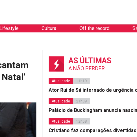
Lifestyle
Cultura
Off the record
S
AS ÚLTIMAS
ncantam
A NÃO PERDER
 Natal’
Atualidade
11h19
Ator Rui de Sá internado de urgência
Atualidade
21h39
Palácio de Buckingham anuncia nasci
Atualidade
12h58
Cristiano faz comparações divertidas