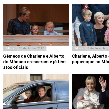
Filhos
30 de Junho, 2017
Filhos
3 de Setembro,
Gémeos de Charlene e Alberto
Charlene, Alberto
do Mónaco cresceram e já têm
piquenique no Mó
atos oficiais