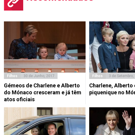
Filhos
30 de Junho, 2017
Filhos
3 de Setembro,
Gémeos de Charlene e Alberto
Charlene, Alberto
do Mónaco cresceram e já têm
piquenique no Mó
atos oficiais