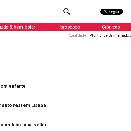
aúde & bem-estar
Horóscopo
Crónicas
Atualidade
Ator Rui de Sá internado de urgência com en
 com enfarte
mento real em Lisboa
 com filho mais velho