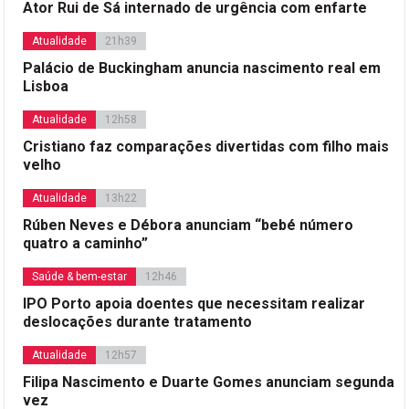
Ator Rui de Sá internado de urgência com enfarte
Atualidade
21h39
Palácio de Buckingham anuncia nascimento real em
Lisboa
Atualidade
12h58
Cristiano faz comparações divertidas com filho mais
velho
Atualidade
13h22
Rúben Neves e Débora anunciam “bebé número
quatro a caminho”
Saúde & bem-estar
12h46
IPO Porto apoia doentes que necessitam realizar
deslocações durante tratamento
Atualidade
12h57
Filipa Nascimento e Duarte Gomes anunciam segunda
vez