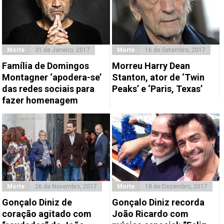
Morte
31 de Janeiro, 2017
Morte
16 de Setembro, 2017
Família de Domingos
Morreu Harry Dean
Montagner ‘apodera-se’
Stanton, ator de ‘Twin
das redes sociais para
Peaks’ e ‘Paris, Texas’
fazer homenagem
Morte
26 de Novembro, 2017
Morte
18 de Dezembro, 2017
Gonçalo Diniz de
Gonçalo Diniz recorda
coração agitado com
João Ricardo com