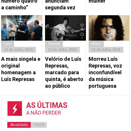
número quatro
anunciam
mulher
a caminho”
segunda vez
Luto
Funeral
Morte
23 de Julho, 2026
22 de Julho, 2026
22 de Julho, 2026
A mais singela e
Velório de Luís
Morreu Luís
original
Represas,
Represas, voz
homenagem a
marcado para
inconfundível
Luís Represas
quinta, é aberto
da música
ao público
portuguesa
AS ÚLTIMAS
A NÃO PERDER
Atualidade
11h19