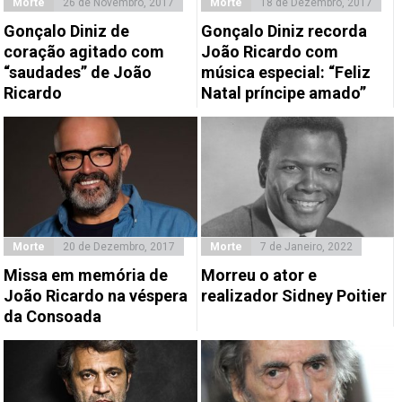
Morte
26 de Novembro, 2017
Morte
18 de Dezembro, 2017
Gonçalo Diniz de
Gonçalo Diniz recorda
coração agitado com
João Ricardo com
“saudades” de João
música especial: “Feliz
Ricardo
Natal príncipe amado”
Morte
20 de Dezembro, 2017
Morte
7 de Janeiro, 2022
Missa em memória de
Morreu o ator e
João Ricardo na véspera
realizador Sidney Poitier
da Consoada