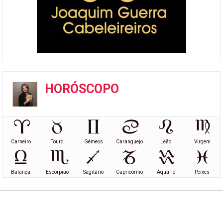
HORÓSCOPO
Carneiro
Touro
Gémeos
Caranguejo
Leão
Virgem
Balança
Escorpião
Sagitário
Capricórnio
Aquário
Peixes