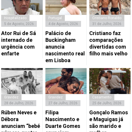
Hospitalizado
Portugal
Cristiano Ronaldo
5 de Agosto, 2026
4 de Agosto, 2026
31 de Julho, 2026
Ator Rui de Sá
Palácio de
Cristiano faz
internado de
Buckingham
comparações
urgência com
anuncia
divertidas com
enfarte
nascimento real
filho mais velho
em Lisboa
Gravidez
Gravidez
Casamento
28 de Julho, 2026
27 de Julho, 2026
25 de Julho, 2026
Rúben Neves e
Filipa
Gonçalo Ramos
Débora
Nascimento e
e Maguigas já
anunciam “bebé
Duarte Gomes
são marido e