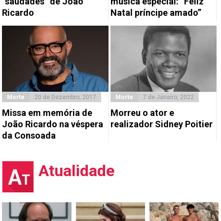
“saudades” de João
música especial: “Feliz
Ricardo
Natal príncipe amado”
Morte
20 de Dezembro, 2017
Morte
7 de Janeiro, 2022
Missa em memória de
Morreu o ator e
João Ricardo na véspera
realizador Sidney Poitier
da Consoada
Atualidade