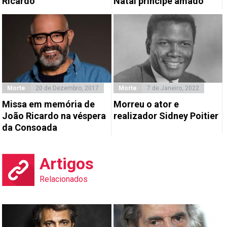
Ricardo
Natal príncipe amado”
Morte
20 de Dezembro, 2017
Morte
7 de Janeiro, 2022
Missa em memória de
Morreu o ator e
João Ricardo na véspera
realizador Sidney Poitier
da Consoada
Artigos
Relacionados