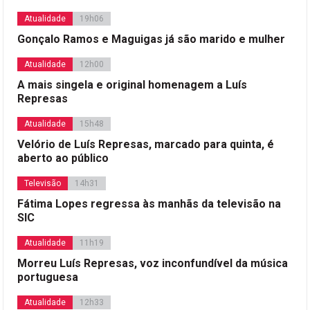
Atualidade
19h06
Gonçalo Ramos e Maguigas já são marido e mulher
Atualidade
12h00
A mais singela e original homenagem a Luís
Represas
Atualidade
15h48
Velório de Luís Represas, marcado para quinta, é
aberto ao público
Televisão
14h31
Fátima Lopes regressa às manhãs da televisão na
SIC
Atualidade
11h19
Morreu Luís Represas, voz inconfundível da música
portuguesa
Atualidade
12h33