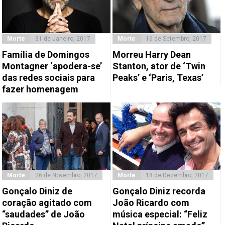
Morte
31 de Janeiro, 2017
Morte
16 de Setembro, 2017
Família de Domingos
Morreu Harry Dean
Montagner ‘apodera-se’
Stanton, ator de ‘Twin
das redes sociais para
Peaks’ e ‘Paris, Texas’
fazer homenagem
Morte
26 de Novembro, 2017
Morte
18 de Dezembro, 2017
Gonçalo Diniz de
Gonçalo Diniz recorda
coração agitado com
João Ricardo com
“saudades” de João
música especial: “Feliz