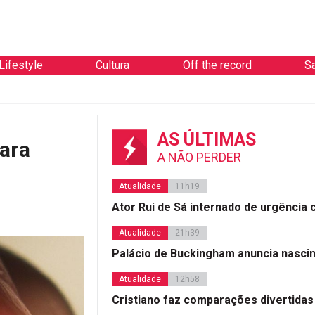
Lifestyle
Cultura
Off the record
S
Atuali
AS ÚLTIMAS
ara
A NÃO PERDER
Atualidade
11h19
Ator Rui de Sá internado de urgência
Atualidade
21h39
Palácio de Buckingham anuncia nasci
Atualidade
12h58
Cristiano faz comparações divertidas