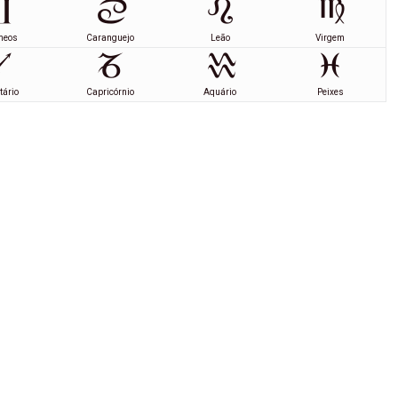
meos
Caranguejo
Leão
Virgem
tário
Capricórnio
Aquário
Peixes