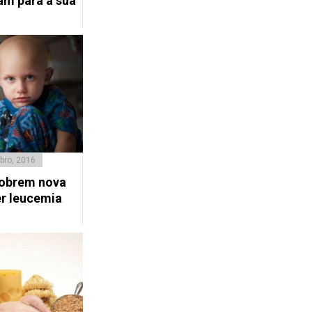
am para a sua
bro, 2016
obrem nova
r leucemia