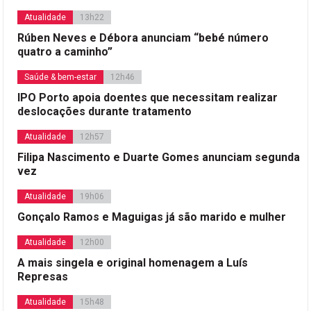
Atualidade
13h22
Rúben Neves e Débora anunciam “bebé número
quatro a caminho”
Saúde & bem-estar
12h46
IPO Porto apoia doentes que necessitam realizar
deslocações durante tratamento
Atualidade
12h57
Filipa Nascimento e Duarte Gomes anunciam segunda
vez
Atualidade
19h06
Gonçalo Ramos e Maguigas já são marido e mulher
Atualidade
12h00
A mais singela e original homenagem a Luís
Represas
Atualidade
15h48