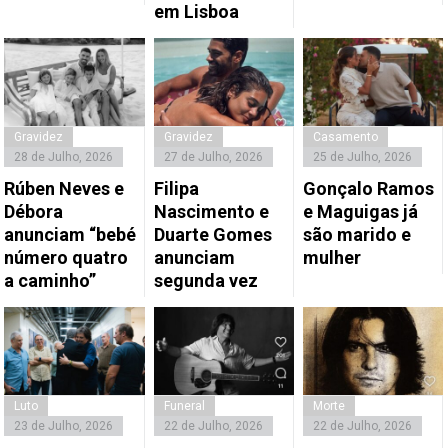
em Lisboa
Gravidez
Gravidez
Casamento
28 de Julho, 2026
27 de Julho, 2026
25 de Julho, 2026
Rúben Neves e
Filipa
Gonçalo Ramos
Débora
Nascimento e
e Maguigas já
anunciam “bebé
Duarte Gomes
são marido e
número quatro
anunciam
mulher
a caminho”
segunda vez
Luto
Funeral
Morte
23 de Julho, 2026
22 de Julho, 2026
22 de Julho, 2026