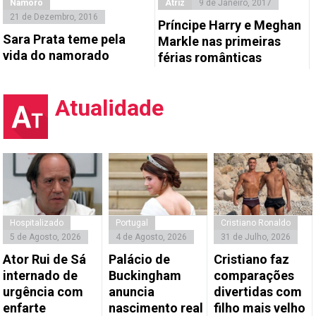
Namoro
Atriz
9 de Janeiro, 2017
21 de Dezembro, 2016
Príncipe Harry e Meghan
Sara Prata teme pela
Markle nas primeiras
vida do namorado
férias românticas
Atualidade
Hospitalizado
Portugal
Cristiano Ronaldo
5 de Agosto, 2026
4 de Agosto, 2026
31 de Julho, 2026
Ator Rui de Sá
Palácio de
Cristiano faz
internado de
Buckingham
comparações
urgência com
anuncia
divertidas com
enfarte
nascimento real
filho mais velho