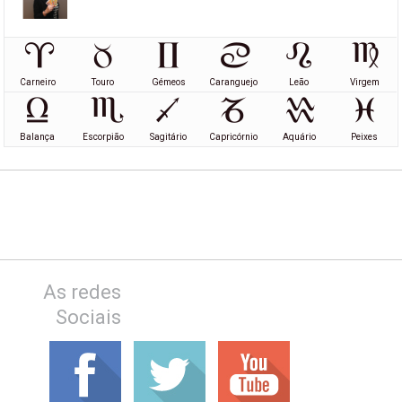
Carneiro
Touro
Gémeos
Caranguejo
Leão
Virgem
Balança
Escorpião
Sagitário
Capricórnio
Aquário
Peixes
As redes
Sociais