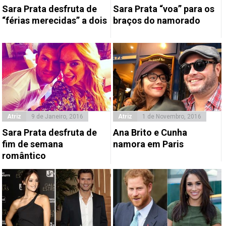
Sara Prata desfruta de
Sara Prata “voa” para os
“férias merecidas” a dois
braços do namorado
Atriz
9 de Janeiro, 2016
Atriz
1 de Novembro, 2016
Sara Prata desfruta de
Ana Brito e Cunha
fim de semana
namora em Paris
romântico