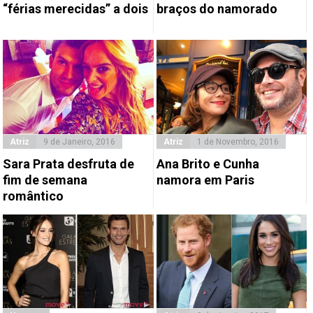
“férias merecidas” a dois
braços do namorado
Atriz
9 de Janeiro, 2016
Atriz
1 de Novembro, 2016
Sara Prata desfruta de
Ana Brito e Cunha
fim de semana
namora em Paris
romântico