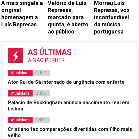
A mais singela e
Velório de Luís
Morreu Luís
original
Represas,
Represas, voz
homenagem a
marcado para
inconfundível
Luís Represas
quinta, é aberto
da música
ao público
portuguesa
AS ÚLTIMAS
A NÃO PERDER
Atualidade
11h19
Ator Rui de Sá internado de urgência com enfarte
Atualidade
21h39
Palácio de Buckingham anuncia nascimento real em
Lisboa
Atualidade
12h58
Cristiano faz comparações divertidas com filho mais
velho