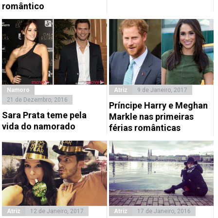
romântico
Namoro
Atriz
9 de Janeiro, 2017
21 de Dezembro, 2016
Príncipe Harry e Meghan
Sara Prata teme pela
Markle nas primeiras
vida do namorado
férias românticas
Atriz
12 de Janeiro, 2017
Atriz
17 de Janeiro, 2016