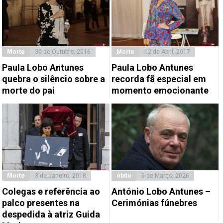
Morte
30 de Outubro, 2016
Morte
12 de Abril, 2017
Paula Lobo Antunes
Paula Lobo Antunes
quebra o silêncio sobre a
recorda fã especial em
morte do pai
momento emocionante
Morte
3 de Janeiro, 2018
óbito
6 de Março, 2026
Colegas e referência ao
António Lobo Antunes –
palco presentes na
Cerimónias fúnebres
despedida à atriz Guida