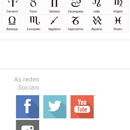
Carneiro
Touro
Gémeos
Caranguejo
Leão
Virgem
Balança
Escorpião
Sagitário
Capricórnio
Aquário
Peixes
As redes
Sociais