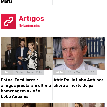
Maria
Artigos
Relacionados
óbito
29 de Outubro, 2016
óbito
27 de Outubro, 2016
Fotos: Familiares e
Atriz Paula Lobo Antunes
amigos prestaram última
chora a morte do pai
homenagem a João
Lobo Antunes