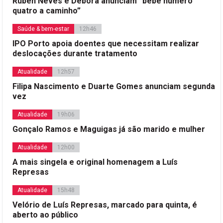
Rúben Neves e Débora anunciam “bebé número
quatro a caminho”
Saúde & bem-estar
12h46
IPO Porto apoia doentes que necessitam realizar
deslocações durante tratamento
Atualidade
12h57
Filipa Nascimento e Duarte Gomes anunciam segunda
vez
Atualidade
19h06
Gonçalo Ramos e Maguigas já são marido e mulher
Atualidade
12h00
A mais singela e original homenagem a Luís
Represas
Atualidade
15h48
Velório de Luís Represas, marcado para quinta, é
aberto ao público