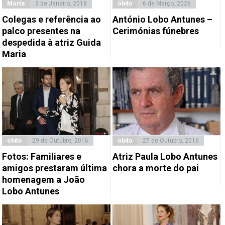
Morte
3 de Janeiro, 2018
óbito
6 de Março, 2026
Colegas e referência ao
António Lobo Antunes –
palco presentes na
Cerimónias fúnebres
despedida à atriz Guida
Maria
óbito
29 de Outubro, 2016
óbito
27 de Outubro, 2016
Fotos: Familiares e
Atriz Paula Lobo Antunes
amigos prestaram última
chora a morte do pai
homenagem a João
Lobo Antunes