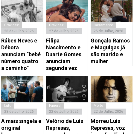
Gravidez
Gravidez
Casamento
28 de Julho, 2026
27 de Julho, 2026
25 de Julho, 2026
Rúben Neves e
Filipa
Gonçalo Ramos
Débora
Nascimento e
e Maguigas já
anunciam “bebé
Duarte Gomes
são marido e
número quatro
anunciam
mulher
a caminho”
segunda vez
Luto
Funeral
Morte
23 de Julho, 2026
22 de Julho, 2026
22 de Julho, 2026
A mais singela e
Velório de Luís
Morreu Luís
original
Represas,
Represas, voz