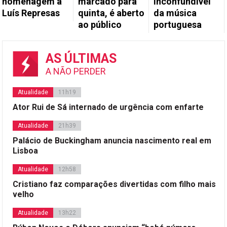
homenagem a
marcado para
inconfundível
Luís Represas
quinta, é aberto
da música
ao público
portuguesa
AS ÚLTIMAS
A NÃO PERDER
Atualidade
11h19
Ator Rui de Sá internado de urgência com enfarte
Atualidade
21h39
Palácio de Buckingham anuncia nascimento real em
Lisboa
Atualidade
12h58
Cristiano faz comparações divertidas com filho mais
velho
Atualidade
13h22