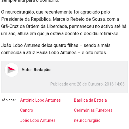
sempre alta para o domicílio.
O neurocirurgião, que recentemente foi agraciado pelo
Presidente da República, Marcelo Rebelo de Sousa, com a
Grã-Cruz da Ordem da Liberdade, permaneceu no activo até há
um ano, altura em que já estava doente e decidiu retirar-se.
João Lobo Antunes deixa quatro filhas – sendo a mais
conhecida a atriz Paula Lobo Antunes – e oito netos.
Autor:
Redação
Publicado em:
28 de Outubro, 2016 14:06
António Lobo Antunes
Basílica da Estrela
Tópicos:
Cancro
Cerimónias Fúnebres
João Lobo Antunes
neurocirurgião