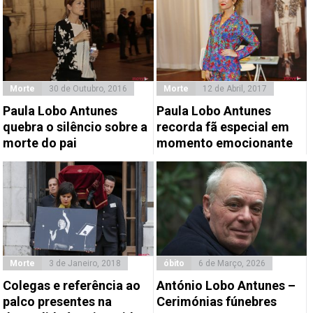
Morte
30 de Outubro, 2016
Morte
12 de Abril, 2017
Paula Lobo Antunes
Paula Lobo Antunes
quebra o silêncio sobre a
recorda fã especial em
morte do pai
momento emocionante
Morte
3 de Janeiro, 2018
óbito
6 de Março, 2026
Colegas e referência ao
António Lobo Antunes –
palco presentes na
Cerimónias fúnebres