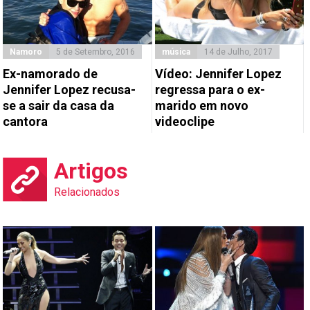
Namoro
5 de Setembro, 2016
música
14 de Julho, 2017
Ex-namorado de
Vídeo: Jennifer Lopez
Jennifer Lopez recusa-
regressa para o ex-
se a sair da casa da
marido em novo
cantora
videoclipe
Artigos
Relacionados