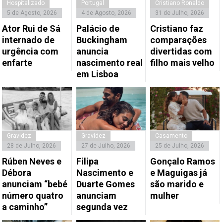
Hospitalizado
Portugal
Cristiano Ronaldo
5 de Agosto, 2026
4 de Agosto, 2026
31 de Julho, 2026
Ator Rui de Sá
Palácio de
Cristiano faz
internado de
Buckingham
comparações
urgência com
anuncia
divertidas com
enfarte
nascimento real
filho mais velho
em Lisboa
Gravidez
Gravidez
Casamento
28 de Julho, 2026
27 de Julho, 2026
25 de Julho, 2026
Rúben Neves e
Filipa
Gonçalo Ramos
Débora
Nascimento e
e Maguigas já
anunciam “bebé
Duarte Gomes
são marido e
número quatro
anunciam
mulher
a caminho”
segunda vez