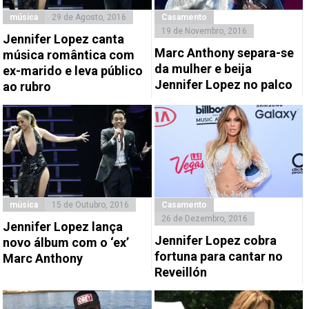
música
29 de Agosto, 2016
Casamento
19 de Novembro, 2016
Jennifer Lopez canta
Marc Anthony separa-se
música romântica com
da mulher e beija
ex-marido e leva público
Jennifer Lopez no palco
ao rubro
música
15 de Outubro, 2016
Casamento
26 de Dezembro, 2016
Jennifer Lopez lança
Jennifer Lopez cobra
novo álbum com o ‘ex’
fortuna para cantar no
Marc Anthony
Reveillón