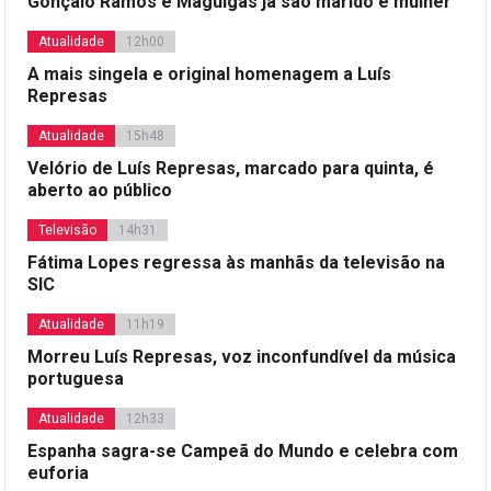
Gonçalo Ramos e Maguigas já são marido e mulher
Atualidade
12h00
A mais singela e original homenagem a Luís
Represas
Atualidade
15h48
Velório de Luís Represas, marcado para quinta, é
aberto ao público
Televisão
14h31
Fátima Lopes regressa às manhãs da televisão na
SIC
Atualidade
11h19
Morreu Luís Represas, voz inconfundível da música
portuguesa
Atualidade
12h33
Espanha sagra-se Campeã do Mundo e celebra com
euforia