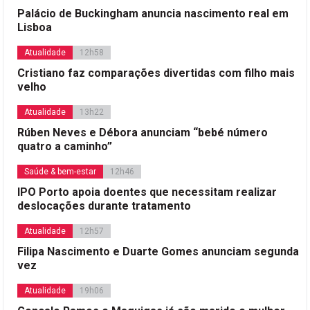
Palácio de Buckingham anuncia nascimento real em
Lisboa
Atualidade
12h58
Cristiano faz comparações divertidas com filho mais
velho
Atualidade
13h22
Rúben Neves e Débora anunciam “bebé número
quatro a caminho”
Saúde & bem-estar
12h46
IPO Porto apoia doentes que necessitam realizar
deslocações durante tratamento
Atualidade
12h57
Filipa Nascimento e Duarte Gomes anunciam segunda
vez
Atualidade
19h06