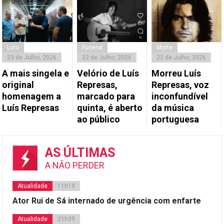
Luto
Funeral
Morte
23 de Julho, 2026
22 de Julho, 2026
22 de Julho, 2026
A mais singela e
Velório de Luís
Morreu Luís
original
Represas,
Represas, voz
homenagem a
marcado para
inconfundível
Luís Represas
quinta, é aberto
da música
ao público
portuguesa
AS ÚLTIMAS
A NÃO PERDER
Atualidade
11h19
Ator Rui de Sá internado de urgência com enfarte
Atualidade
21h39