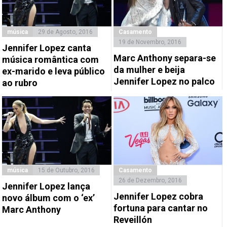
música
29 de Agosto, 2016
Casamento
19 de Novembro, 2016
Jennifer Lopez canta
Marc Anthony separa-se
música romântica com
da mulher e beija
ex-marido e leva público
Jennifer Lopez no palco
ao rubro
música
15 de Outubro, 2016
Casamento
26 de Dezembro, 2016
Jennifer Lopez lança
Jennifer Lopez cobra
novo álbum com o ‘ex’
fortuna para cantar no
Marc Anthony
Reveillón