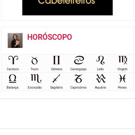
HORÓSCOPO
Carneiro
Touro
Gémeos
Caranguejo
Leão
Virgem
Balança
Escorpião
Sagitário
Capricórnio
Aquário
Peixes