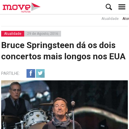
Atualidade
Ator Rui d
Atualidade
29 de Agosto, 2016
Bruce Springsteen dá os dois
concertos mais longos nos EUA
PARTILHE: