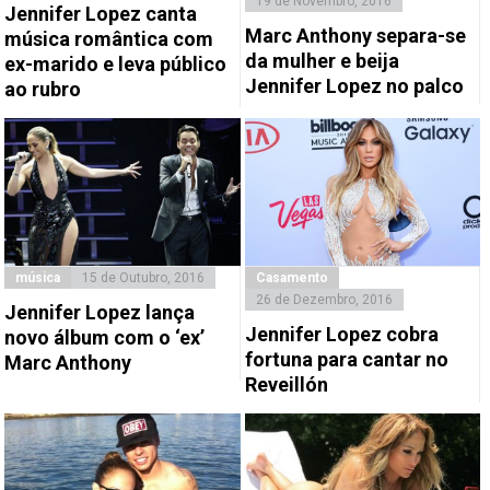
19 de Novembro, 2016
Jennifer Lopez canta
Marc Anthony separa-se
música romântica com
da mulher e beija
ex-marido e leva público
Jennifer Lopez no palco
ao rubro
música
15 de Outubro, 2016
Casamento
26 de Dezembro, 2016
Jennifer Lopez lança
Jennifer Lopez cobra
novo álbum com o ‘ex’
fortuna para cantar no
Marc Anthony
Reveillón