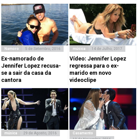
Namoro
5 de Setembro, 2016
música
14 de Julho, 2017
Ex-namorado de
Vídeo: Jennifer Lopez
Jennifer Lopez recusa-
regressa para o ex-
se a sair da casa da
marido em novo
cantora
videoclipe
música
29 de Agosto, 2016
Casamento