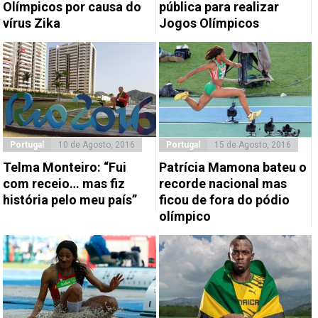
Olímpicos por causa do
pública para realizar
vírus Zika
Jogos Olímpicos
Portugal
10 de Agosto, 2016
Portugal
15 de Agosto, 2016
Telma Monteiro: “Fui
Patrícia Mamona bateu o
com receio… mas fiz
recorde nacional mas
história pelo meu país”
ficou de fora do pódio
olímpico