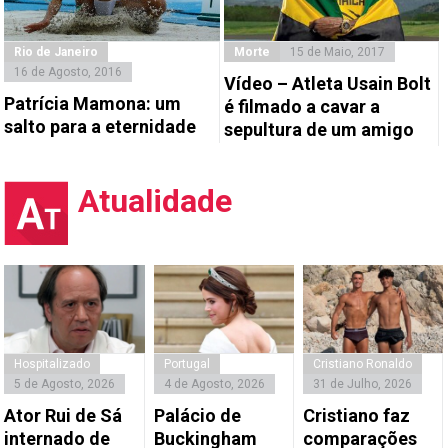
Rio de Janeiro
Morte
15 de Maio, 2017
16 de Agosto, 2016
Vídeo – Atleta Usain Bolt
Patrícia Mamona: um
é filmado a cavar a
salto para a eternidade
sepultura de um amigo
Atualidade
Hospitalizado
Portugal
Cristiano Ronaldo
5 de Agosto, 2026
4 de Agosto, 2026
31 de Julho, 2026
Ator Rui de Sá
Palácio de
Cristiano faz
internado de
Buckingham
comparações