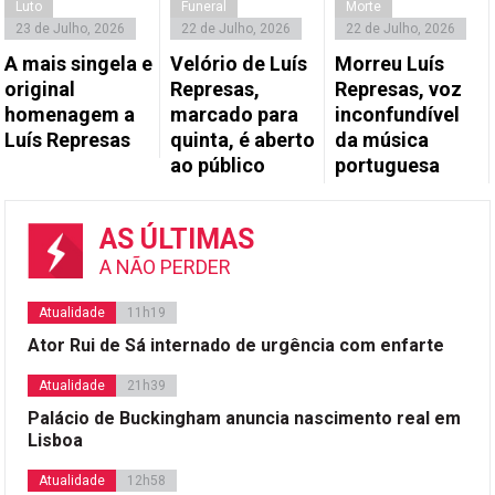
Luto
Funeral
Morte
23 de Julho, 2026
22 de Julho, 2026
22 de Julho, 2026
A mais singela e
Velório de Luís
Morreu Luís
original
Represas,
Represas, voz
homenagem a
marcado para
inconfundível
Luís Represas
quinta, é aberto
da música
ao público
portuguesa
AS ÚLTIMAS
A NÃO PERDER
Atualidade
11h19
Ator Rui de Sá internado de urgência com enfarte
Atualidade
21h39
Palácio de Buckingham anuncia nascimento real em
Lisboa
Atualidade
12h58