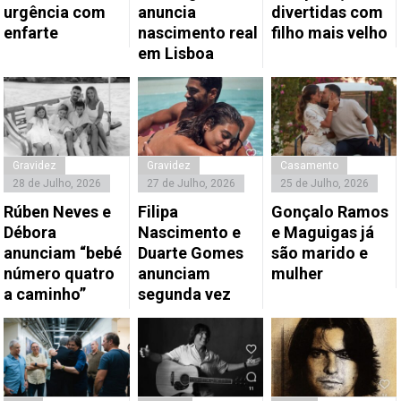
urgência com
anuncia
divertidas com
enfarte
nascimento real
filho mais velho
em Lisboa
Gravidez
Gravidez
Casamento
28 de Julho, 2026
27 de Julho, 2026
25 de Julho, 2026
Rúben Neves e
Filipa
Gonçalo Ramos
Débora
Nascimento e
e Maguigas já
anunciam “bebé
Duarte Gomes
são marido e
número quatro
anunciam
mulher
a caminho”
segunda vez