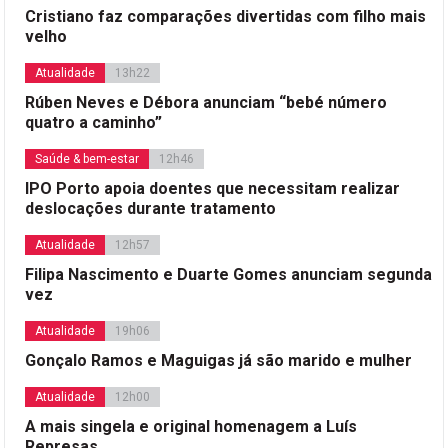
Cristiano faz comparações divertidas com filho mais
velho
Atualidade
13h22
Rúben Neves e Débora anunciam “bebé número
quatro a caminho”
Saúde & bem-estar
12h46
IPO Porto apoia doentes que necessitam realizar
deslocações durante tratamento
Atualidade
12h57
Filipa Nascimento e Duarte Gomes anunciam segunda
vez
Atualidade
19h06
Gonçalo Ramos e Maguigas já são marido e mulher
Atualidade
12h00
A mais singela e original homenagem a Luís
Represas