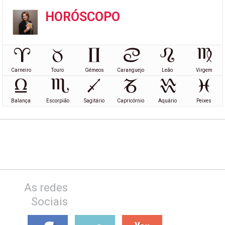
HORÓSCOPO
Carneiro
Touro
Gémeos
Caranguejo
Leão
Virgem
Balança
Escorpião
Sagitário
Capricórnio
Aquário
Peixes
As redes
Sociais