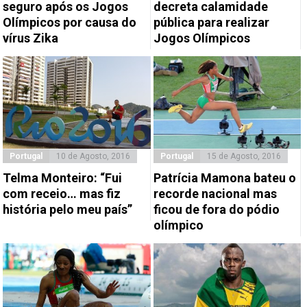
seguro após os Jogos
decreta calamidade
Olímpicos por causa do
pública para realizar
vírus Zika
Jogos Olímpicos
Portugal
10 de Agosto, 2016
Portugal
15 de Agosto, 2016
Telma Monteiro: “Fui
Patrícia Mamona bateu o
com receio… mas fiz
recorde nacional mas
história pelo meu país”
ficou de fora do pódio
olímpico