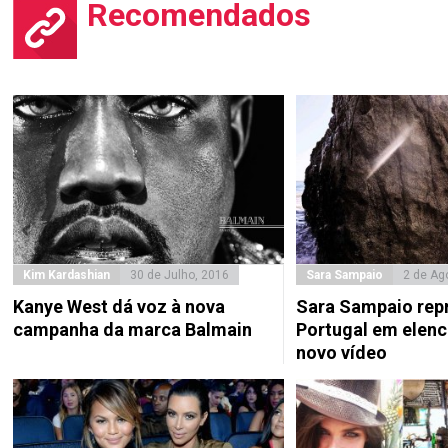
Recomendados
Kim Kardashian
30 de Julho, 2016
Sara Sampaio
2 de Ag
Kanye West dá voz à nova
Sara Sampaio rep
campanha da marca Balmain
Portugal em elenc
novo vídeo