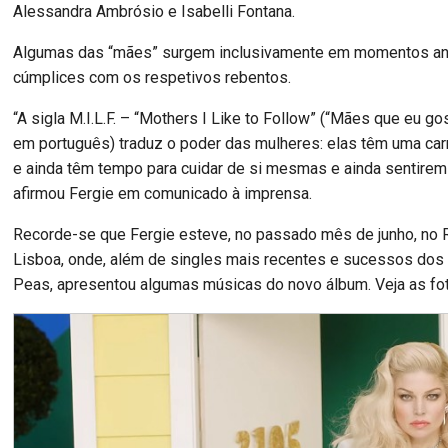
Alessandra Ambrósio e Isabelli Fontana.
Algumas das “mães” surgem inclusivamente em momentos an
cúmplices com os respetivos rebentos.
“A sigla M.I.L.F. – “Mothers I Like to Follow” (“Mães que eu gos
em português) traduz o poder das mulheres: elas têm uma carr
e ainda têm tempo para cuidar de si mesmas e ainda sentirem
afirmou Fergie em comunicado à imprensa.
Recorde-se que Fergie esteve, no passado mês de junho, no R
Lisboa, onde, além de singles mais recentes e sucessos dos
Peas, apresentou algumas músicas do novo álbum. Veja as fo