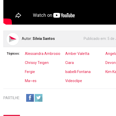
Autor:
Silvia Santos
Publicado em:
5 de 
Alessandra Ambrosio
Amber Valetta
Angela
Tópicos:
Chrissy Teigen
Ciara
Devon
Fergie
Isabelli Fontana
Kim K
Ma~es
Videoclipe
PARTILHE: