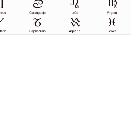
meos
Caranguejo
Leão
Virgem
tário
Capricórnio
Aquário
Peixes