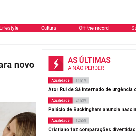
Lifestyle
Cultura
Off the record
S
AS ÚLTIMAS
ara novo
A NÃO PERDER
Atualidade
11h19
Ator Rui de Sá internado de urgência
Atualidade
21h39
Palácio de Buckingham anuncia nasci
Atualidade
12h58
Cristiano faz comparações divertidas