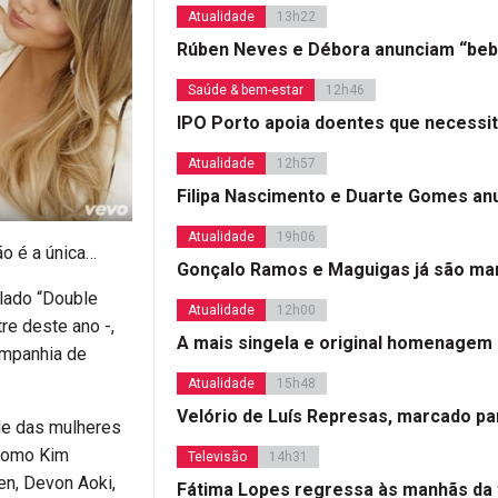
Atualidade
13h22
Rúben Neves e Débora anunciam “beb
Saúde & bem-estar
12h46
IPO Porto apoia doentes que necessi
Atualidade
12h57
Filipa Nascimento e Duarte Gomes a
Atualidade
19h06
o é a única…
Gonçalo Ramos e Maguigas já são mar
ulado “Double
Atualidade
12h00
e deste ano -,
A mais singela e original homenagem
ompanhia de
Atualidade
15h48
Velório de Luís Represas, marcado par
ade das mulheres
 como Kim
Televisão
14h31
gen, Devon Aoki,
Fátima Lopes regressa às manhãs da 