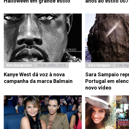
Halloween em grande estilo
anos ao estilo 007
Kim Kardashian
30 de Julho, 2016
Sara Sampaio
2 de Ag
Kanye West dá voz à nova
Sara Sampaio rep
campanha da marca Balmain
Portugal em elenc
novo vídeo