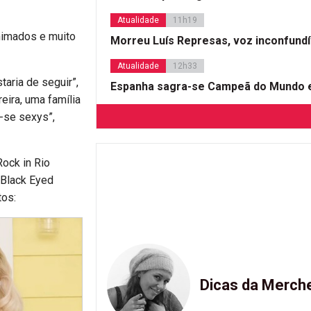
Atualidade
11h19
imados e muito
Morreu Luís Represas, voz inconfund
Atualidade
12h33
taria de seguir”,
Espanha sagra-se Campeã do Mundo e
eira, uma família
-se sexys”,
ock in Rio
 Black Eyed
tos:
Dicas da Merch