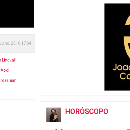
Julho, 2016 17:04
 Lindvall
 Aoki
ardashian
HORÓSCOPO