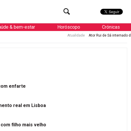
aúde & bem-estar
Horóscopo
Crónicas
Atualidade
Ator Rui de Sá internado de urgência com e
 com enfarte
mento real em Lisboa
 com filho mais velho