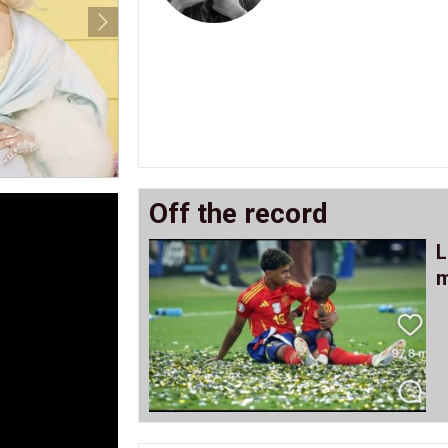
Off the record
L
m