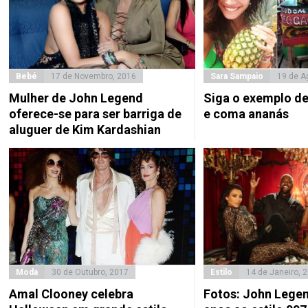
Bebé
17 de Novembro, 2016
Sara Sampaio
19 de A
Mulher de John Legend
Siga o exemplo d
oferece-se para ser barriga de
e coma ananás
aluguer de Kim Kardashian
Moda
30 de Outubro, 2017
Estilo
14 de Janeiro, 
Amal Clooney celebra
Fotos: John Legen