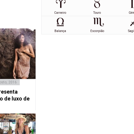
Carneiro
Touro
Gé
Balança
Escorpião
Sagi
osto, 2016
resenta
o de luxo de