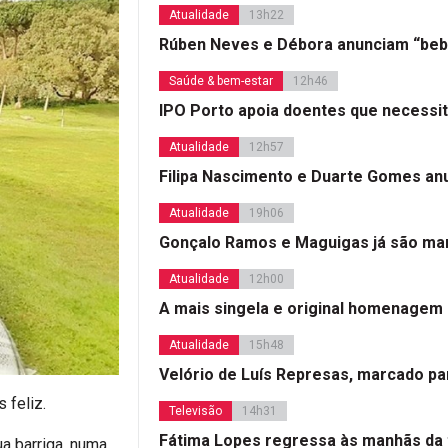
Atualidade
13h22
Rúben Neves e Débora anunciam “beb
Saúde & bem-estar
12h46
IPO Porto apoia doentes que necessi
Atualidade
12h57
Filipa Nascimento e Duarte Gomes a
Atualidade
19h06
Gonçalo Ramos e Maguigas já são mar
Atualidade
12h00
A mais singela e original homenagem
Atualidade
15h48
Velório de Luís Represas, marcado par
 feliz.
Televisão
14h31
Fátima Lopes regressa às manhãs da 
ua barriga, numa