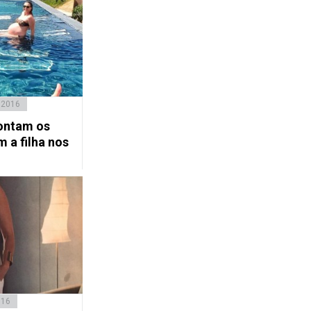
 2016
ontam os
 a filha nos
016