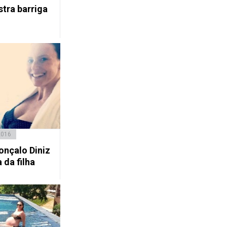
stra barriga
2016
onçalo Diniz
da filha