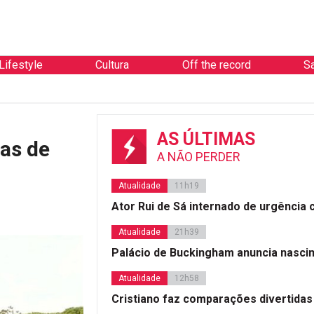
Lifestyle
Cultura
Off the record
S
AS ÚLTIMAS
nas de
A NÃO PERDER
Atualidade
11h19
Ator Rui de Sá internado de urgência
Atualidade
21h39
Palácio de Buckingham anuncia nasci
Atualidade
12h58
Cristiano faz comparações divertidas