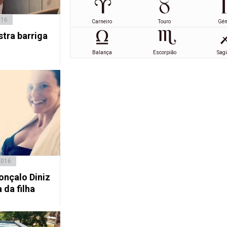
016
Carneiro
Touro
Gé
stra barriga
Balança
Escorpião
Sagi
2016
onçalo Diniz
da filha