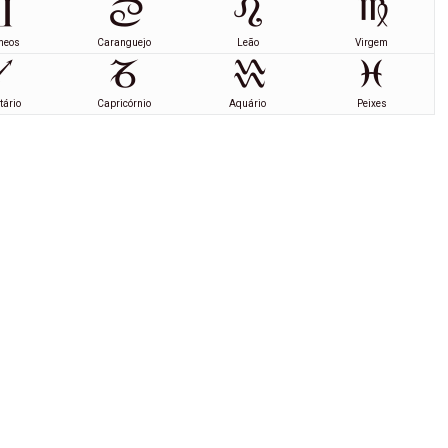
meos
Caranguejo
Leão
Virgem
tário
Capricórnio
Aquário
Peixes