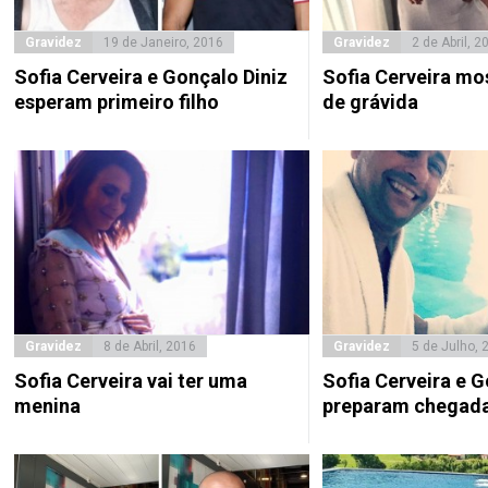
Gravidez
19 de Janeiro, 2016
Gravidez
2 de Abril, 2
Sofia Cerveira e Gonçalo Diniz
Sofia Cerveira mo
esperam primeiro filho
de grávida
Gravidez
8 de Abril, 2016
Gravidez
5 de Julho, 
Sofia Cerveira vai ter uma
Sofia Cerveira e G
menina
preparam chegada 