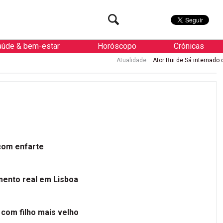
aúde & bem-estar
Horóscopo
Crónicas
Atualidade
Ator Rui de Sá internado de urgência com enfar
 com enfarte
mento real em Lisboa
 com filho mais velho