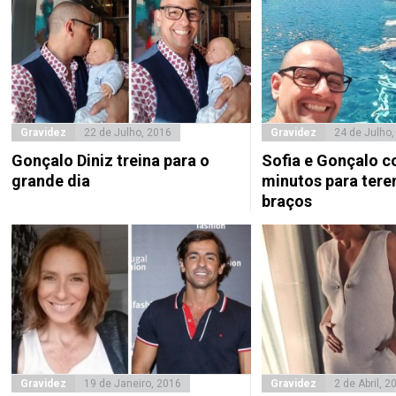
Gravidez
22 de Julho, 2016
Gravidez
24 de Julho,
Gonçalo Diniz treina para o
Sofia e Gonçalo c
grande dia
minutos para terem
braços
Gravidez
19 de Janeiro, 2016
Gravidez
2 de Abril, 2