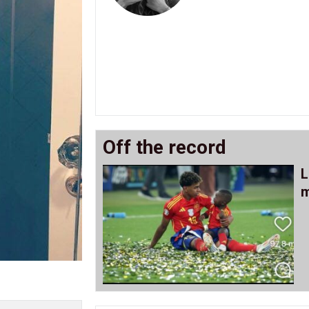
Off the record
L
m