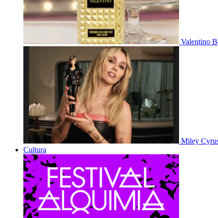
Valentino B
Miley Cyru
Cultura