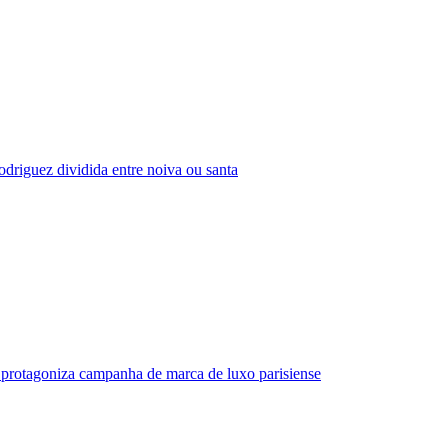
driguez dividida entre noiva ou santa
protagoniza campanha de marca de luxo parisiense