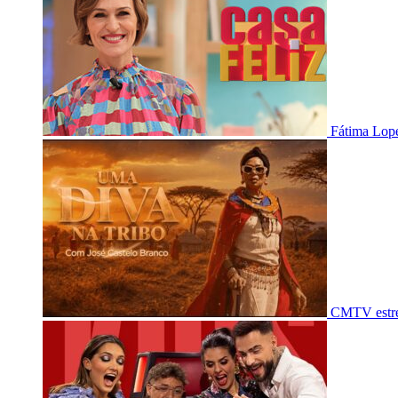
Fátima Lope
CMTV estre