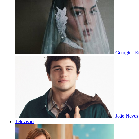
Georgina Ro
João Neves 
Televisão