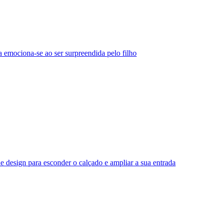
 emociona-se ao ser surpreendida pelo filho
e design para esconder o calçado e ampliar a sua entrada