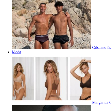
Cristiano f
Moda
Margarida C