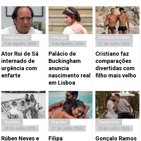
Hospitalizado
Portugal
Cristiano Ronaldo
5 de Agosto, 2026
4 de Agosto, 2026
31 de Julho, 2026
Ator Rui de Sá
Palácio de
Cristiano faz
internado de
Buckingham
comparações
urgência com
anuncia
divertidas com
enfarte
nascimento real
filho mais velho
em Lisboa
Gravidez
Gravidez
Casamento
28 de Julho, 2026
27 de Julho, 2026
25 de Julho, 2026
Rúben Neves e
Filipa
Gonçalo Ramos