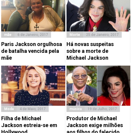
mãe
6 de Janeiro, 2017
Morte
25 de Janeiro, 2017
Paris Jackson orgulhosa
Há novas suspeitas
de batalha vencida pela
sobre a morte de
mãe
Michael Jackson
Moda
4 de Maio, 2017
música
19 de Julho, 2017
Filha de Michael
Produtor de Michael
Jackson estreia-se em
Jackson exige milhões
Hollywood
aos filhos do falecido