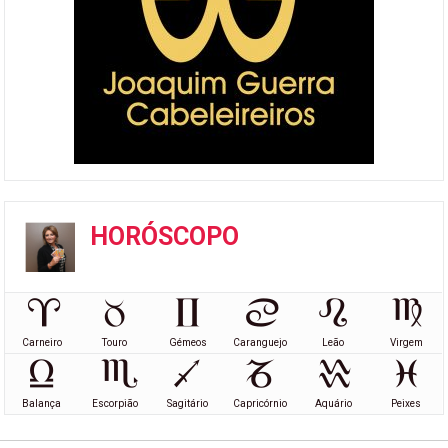
HORÓSCOPO
Carneiro
Touro
Gémeos
Caranguejo
Leão
Virgem
Balança
Escorpião
Sagitário
Capricórnio
Aquário
Peixes