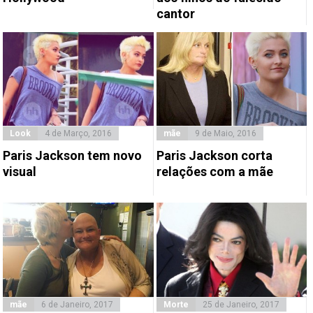
cantor
Look
4 de Março, 2016
mãe
9 de Maio, 2016
Paris Jackson tem novo
Paris Jackson corta
visual
relações com a mãe
mãe
6 de Janeiro, 2017
Morte
25 de Janeiro, 2017