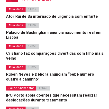
Atualidade
11h19
Ator Rui de Sá internado de urgência com enfarte
Atualidade
21h39
Palácio de Buckingham anuncia nascimento real em
Lisboa
Atualidade
12h58
Cristiano faz comparações divertidas com filho mais
velho
Atualidade
13h22
Rúben Neves e Débora anunciam “bebé número
quatro a caminho”
Saúde & bem-estar
12h46
IPO Porto apoia doentes que necessitam realizar
deslocações durante tratamento
Atualidade
12h57