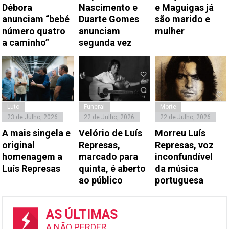
Débora
Nascimento e
e Maguigas já
anunciam “bebé
Duarte Gomes
são marido e
número quatro
anunciam
mulher
a caminho”
segunda vez
Luto
Funeral
Morte
23 de Julho, 2026
22 de Julho, 2026
22 de Julho, 2026
A mais singela e
Velório de Luís
Morreu Luís
original
Represas,
Represas, voz
homenagem a
marcado para
inconfundível
Luís Represas
quinta, é aberto
da música
ao público
portuguesa
AS ÚLTIMAS
A NÃO PERDER