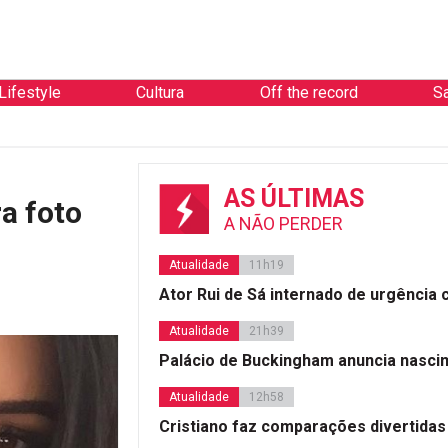
Lifestyle
Cultura
Off the record
S
AS ÚLTIMAS
a foto
A NÃO PERDER
Atualidade
11h19
Ator Rui de Sá internado de urgência
Atualidade
21h39
Palácio de Buckingham anuncia nasci
Atualidade
12h58
Cristiano faz comparações divertidas