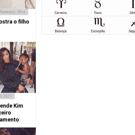
Fevereiro, 2016
Carneiro
Touro
Gé
stra o filho
Balança
Escorpião
Sagi
o, 2017
eende Kim
ceiro
samento