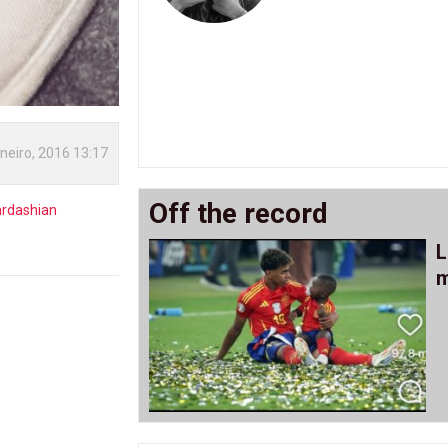
neiro, 2016 13:17
Off the record
ardashian
L
m