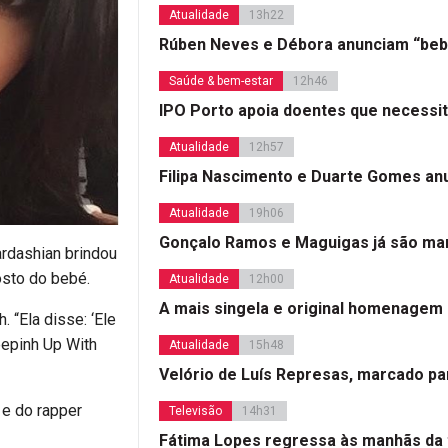
Atualidade
13h22
Rúben Neves e Débora anunciam “beb
Saúde & bem-estar
12h46
IPO Porto apoia doentes que necessi
Atualidade
12h57
Filipa Nascimento e Duarte Gomes a
Atualidade
19h06
Gonçalo Ramos e Maguigas já são mar
rdashian brindou
osto do bebé.
Atualidade
12h00
A mais singela e original homenagem
 “Ela disse: ‘Ele
eepinh Up With
Atualidade
15h48
Velório de Luís Represas, marcado par
 e do rapper
Televisão
14h31
Fátima Lopes regressa às manhãs da 