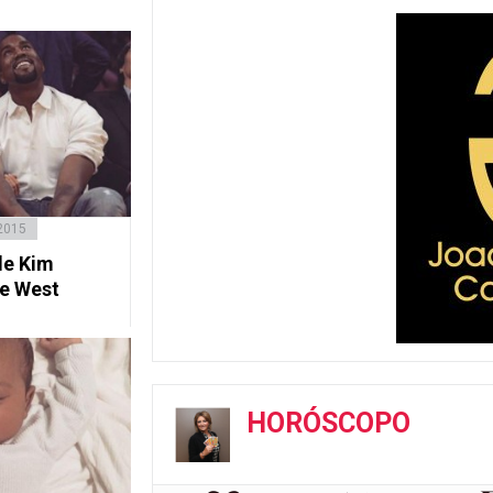
2015
de Kim
e West
HORÓSCOPO