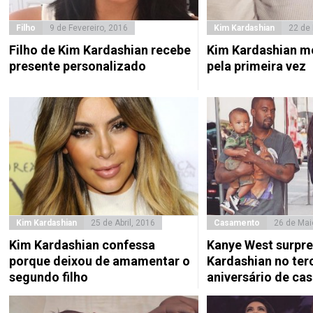
Filho
9 de Fevereiro, 2016
Kim Kardashian
22 de 
Filho de Kim Kardashian recebe
Kim Kardashian mo
presente personalizado
pela primeira vez
Kim Kardashian
25 de Abril, 2016
Casamento
26 de Mai
Kim Kardashian confessa
Kanye West surpr
porque deixou de amamentar o
Kardashian no ter
segundo filho
aniversário de ca