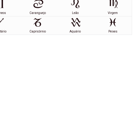
meos
Caranguejo
Leão
Virgem
tário
Capricórnio
Aquário
Peixes