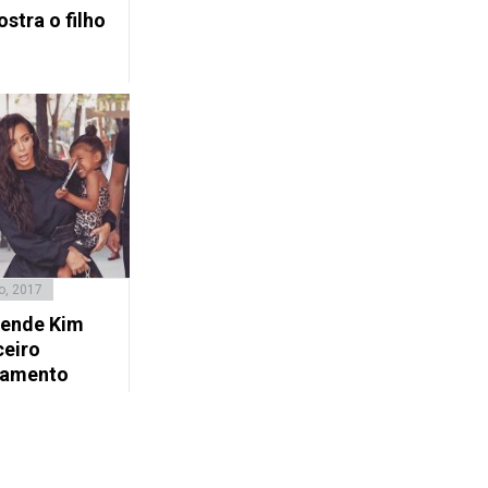
stra o filho
o, 2017
eende Kim
ceiro
samento