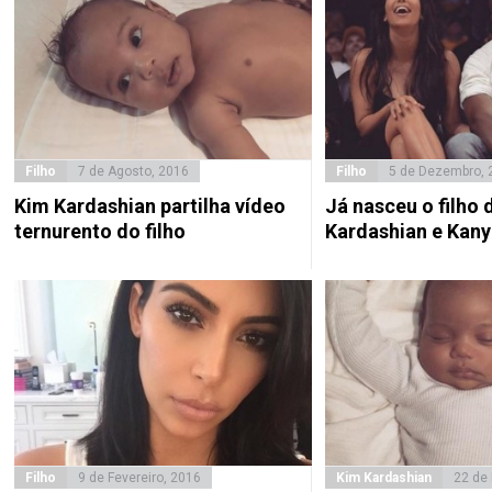
Filho
7 de Agosto, 2016
Filho
5 de Dezembro, 
Kim Kardashian partilha vídeo
Já nasceu o filho 
ternurento do filho
Kardashian e Kany
Filho
9 de Fevereiro, 2016
Kim Kardashian
22 de 