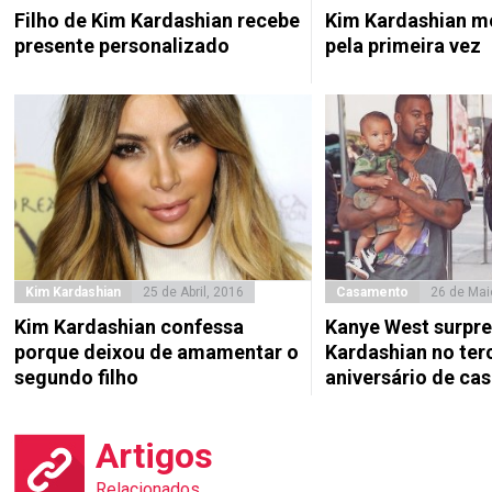
Filho de Kim Kardashian recebe
Kim Kardashian mo
presente personalizado
pela primeira vez
Kim Kardashian
25 de Abril, 2016
Casamento
26 de Mai
Kim Kardashian confessa
Kanye West surpr
porque deixou de amamentar o
Kardashian no ter
segundo filho
aniversário de ca
Artigos
Relacionados