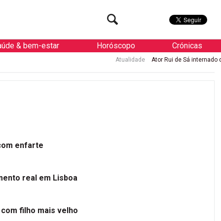
aúde & bem-estar
Horóscopo
Crónicas
Atualidade
Ator Rui de Sá internado de urgência com enfar
 com enfarte
mento real em Lisboa
 com filho mais velho