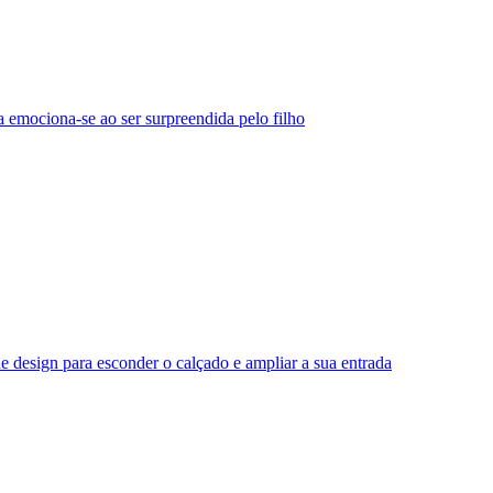
 emociona-se ao ser surpreendida pelo filho
e design para esconder o calçado e ampliar a sua entrada