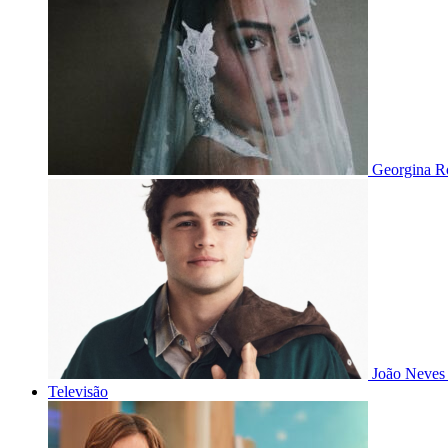
Georgina Ro
João Neves 
Televisão