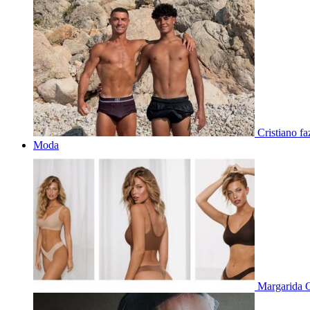
Cristiano f
Moda
Margarida C