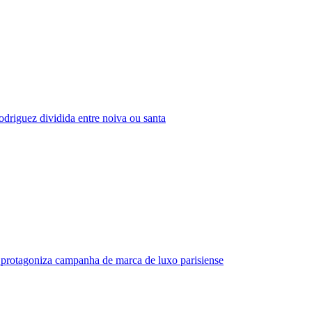
driguez dividida entre noiva ou santa
protagoniza campanha de marca de luxo parisiense