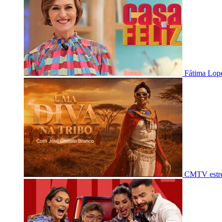
Fátima Lope
CMTV estre