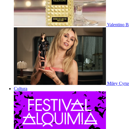
Valentino B
Miley Cyru
Cultura