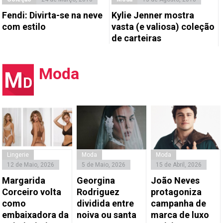
Fendi: Divirta-se na neve
Kylie Jenner mostra
com estilo
vasta (e valiosa) coleção
de carteiras
Moda
Lingerie
Moda
Moda
12 de Maio, 2026
5 de Maio, 2026
15 de Abril, 2026
Margarida
Georgina
João Neves
Corceiro volta
Rodriguez
protagoniza
como
dividida entre
campanha de
embaixadora da
noiva ou santa
marca de luxo