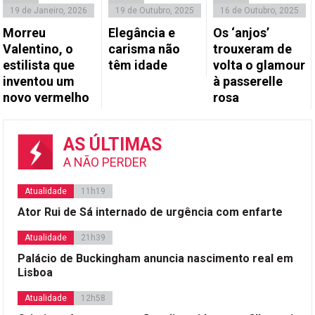
19 de Janeiro, 2026
19 de Outubro, 2025
16 de Outubro, 2025
Morreu
Elegância e
Os ‘anjos’
Valentino, o
carisma não
trouxeram de
estilista que
têm idade
volta o glamour
inventou um
à passerelle
novo vermelho
rosa
AS ÚLTIMAS
A NÃO PERDER
Atualidade
11h19
Ator Rui de Sá internado de urgência com enfarte
Atualidade
21h39
Palácio de Buckingham anuncia nascimento real em
Lisboa
Atualidade
12h58