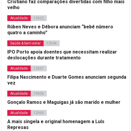
Cristiano faz comparações divertidas com filho mais
velho
Atualidade
13h22
Rúben Neves e Débora anunciam “bebé número
quatro a caminho”
Saúde & bem-estar
12h46
IPO Porto apoia doentes que necessitam realizar
deslocações durante tratamento
Atualidade
12h57
Filipa Nascimento e Duarte Gomes anunciam segunda
vez
Atualidade
19h06
Gonçalo Ramos e Maguigas já são marido e mulher
Atualidade
12h00
A mais singela e original homenagem a Luís
Represas