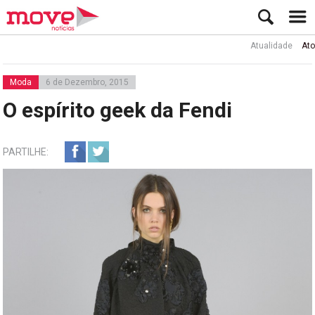
Atualidade
Ator Rui
Moda
6 de Dezembro, 2015
O espírito geek da Fendi
PARTILHE: