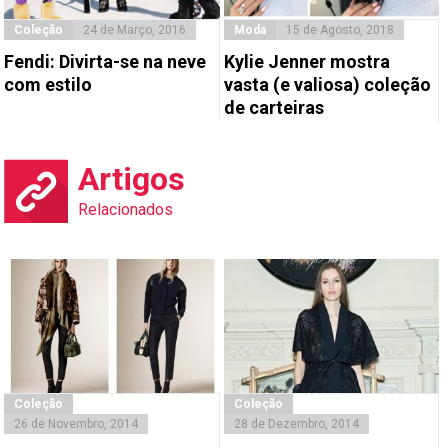
Coleção
24 de Março, 2016
Moda
15 de Agosto, 2018
Fendi: Divirta-se na neve
Kylie Jenner mostra
com estilo
vasta (e valiosa) coleção
de carteiras
Artigos
Relacionados
Coleção
Coleção
26 de Novembro, 2014
28 de Dezembro, 2014