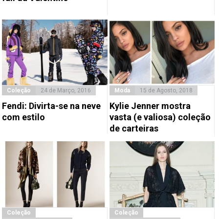
Coleção
24 de Março, 2016
Moda
15 de Agosto, 2018
Fendi: Divirta-se na neve
Kylie Jenner mostra
com estilo
vasta (e valiosa) coleção
de carteiras
Coleção
Coleção