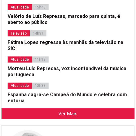
Atualidade
15h48
Velório de Luís Represas, marcado para quinta, é
aberto ao público
Televisão
14h31
Fátima Lopes regressa às manhãs da televisão na
SIC
Atualidade
11h19
Morreu Luís Represas, voz inconfundível da música
portuguesa
Atualidade
12h33
Espanha sagra-se Campeã do Mundo e celebra com
euforia
Ver Mais