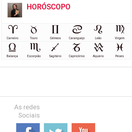
HORÓSCOPO
Carneiro
Touro
Gémeos
Caranguejo
Leão
Virgem
Balança
Escorpião
Sagitário
Capricórnio
Aquário
Peixes
As redes
Sociais