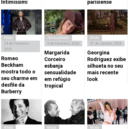
Intimissimi
parisiense
Moda
Sensualidade
Moda
24 de Fevereiro,
9 de Fevereiro, 2026
31 de Janeiro, 2026
2026
Margarida
Georgina
Romeo
Corceiro
Rodriguez exibe
Beckham
esbanja
silhueta no seu
mostra todo o
sensualidade
mais recente
seu charme em
em refúgio
look
desfile da
tropical
Burberry
Moda
Moda
Moda