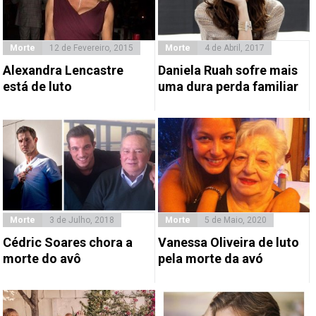
Morte
12 de Fevereiro, 2015
Morte
4 de Abril, 2017
Alexandra Lencastre
Daniela Ruah sofre mais
está de luto
uma dura perda familiar
Morte
3 de Julho, 2018
Morte
5 de Maio, 2020
Cédric Soares chora a
Vanessa Oliveira de luto
morte do avô
pela morte da avó