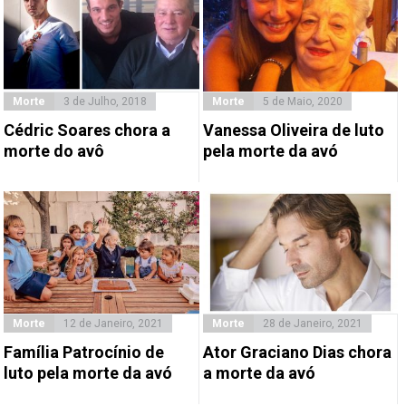
Morte
3 de Julho, 2018
Morte
5 de Maio, 2020
Cédric Soares chora a
Vanessa Oliveira de luto
morte do avô
pela morte da avó
Morte
12 de Janeiro, 2021
Morte
28 de Janeiro, 2021
Família Patrocínio de
Ator Graciano Dias chora
luto pela morte da avó
a morte da avó