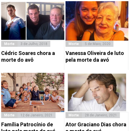
Morte
3 de Julho, 2018
Morte
5 de Maio, 2020
Cédric Soares chora a
Vanessa Oliveira de luto
morte do avô
pela morte da avó
Morte
12 de Janeiro, 2021
Morte
28 de Janeiro, 2021
Família Patrocínio de
Ator Graciano Dias chora