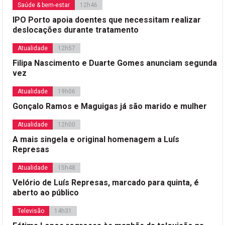
Saúde & bem-estar
12h46
IPO Porto apoia doentes que necessitam realizar
deslocações durante tratamento
Atualidade
12h57
Filipa Nascimento e Duarte Gomes anunciam segunda
vez
Atualidade
19h06
Gonçalo Ramos e Maguigas já são marido e mulher
Atualidade
12h00
A mais singela e original homenagem a Luís
Represas
Atualidade
15h48
Velório de Luís Represas, marcado para quinta, é
aberto ao público
Televisão
14h31