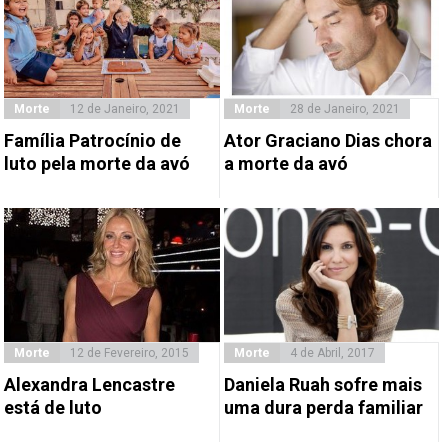
Morte
12 de Janeiro, 2021
Morte
28 de Janeiro, 2021
Família Patrocínio de
Ator Graciano Dias chora
luto pela morte da avó
a morte da avó
Morte
12 de Fevereiro, 2015
Morte
4 de Abril, 2017
Alexandra Lencastre
Daniela Ruah sofre mais
está de luto
uma dura perda familiar