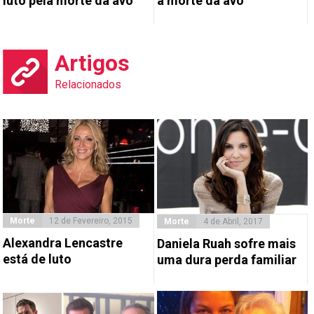
luto pela morte da avó
a morte da avó
Artigos
Relacionados
Morte
12 de Fevereiro, 2015
Morte
4 de Abril, 2017
Alexandra Lencastre
Daniela Ruah sofre mais
está de luto
uma dura perda familiar