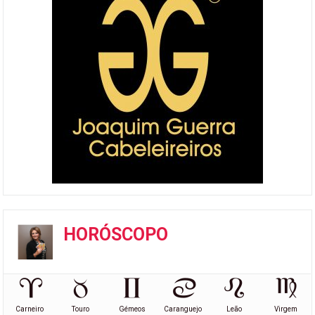
HORÓSCOPO
Carneiro
Touro
Gémeos
Caranguejo
Leão
Virgem