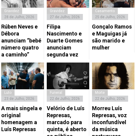
Gravidez
Gravidez
Casamento
28 de Julho, 2026
27 de Julho, 2026
25 de Julho, 2026
Rúben Neves e
Filipa
Gonçalo Ramos
Débora
Nascimento e
e Maguigas já
anunciam “bebé
Duarte Gomes
são marido e
número quatro
anunciam
mulher
a caminho”
segunda vez
Luto
Funeral
Morte
23 de Julho, 2026
22 de Julho, 2026
22 de Julho, 2026
A mais singela e
Velório de Luís
Morreu Luís
original
Represas,
Represas, voz
homenagem a
marcado para
inconfundível
Luís Represas
quinta, é aberto
da música