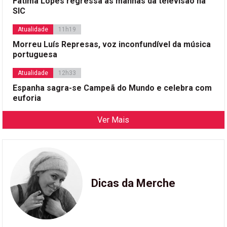
Fátima Lopes regressa às manhãs da televisão na
SIC
Atualidade
11h19
Morreu Luís Represas, voz inconfundível da música
portuguesa
Atualidade
12h33
Espanha sagra-se Campeã do Mundo e celebra com
euforia
Ver Mais
Dicas da Merche