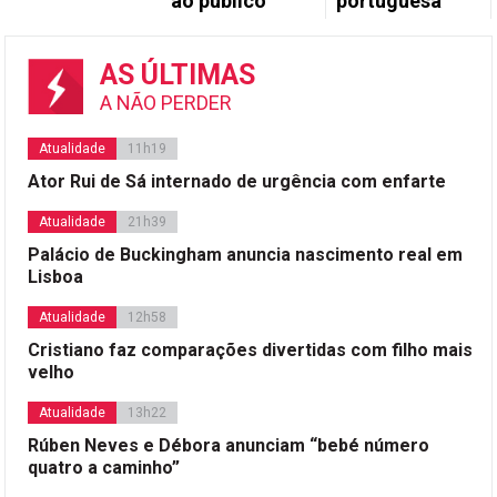
ao público
portuguesa
AS ÚLTIMAS
A NÃO PERDER
Atualidade
11h19
Ator Rui de Sá internado de urgência com enfarte
Atualidade
21h39
Palácio de Buckingham anuncia nascimento real em
Lisboa
Atualidade
12h58
Cristiano faz comparações divertidas com filho mais
velho
Atualidade
13h22
Rúben Neves e Débora anunciam “bebé número
quatro a caminho”