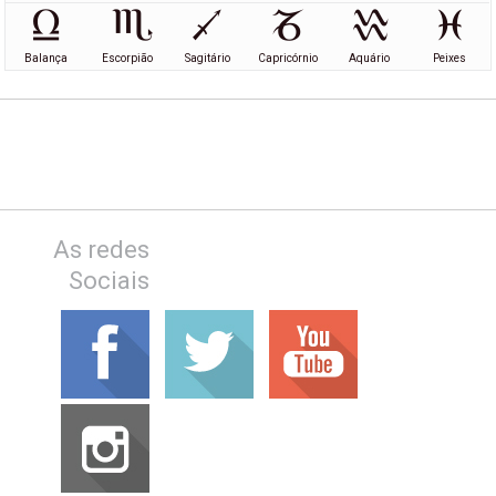
Balança
Escorpião
Sagitário
Capricórnio
Aquário
Peixes
As redes
Sociais