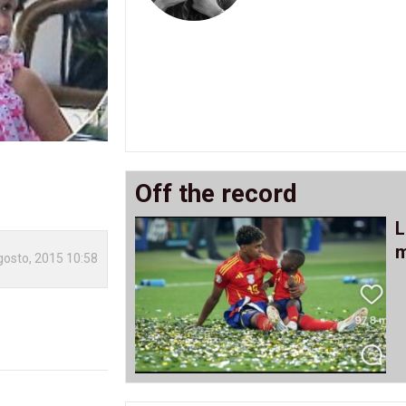
Off the record
L
m
gosto, 2015 10:58