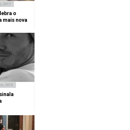
o, 2017
lebra o
ha mais nova
ho, 2015
sinala
a