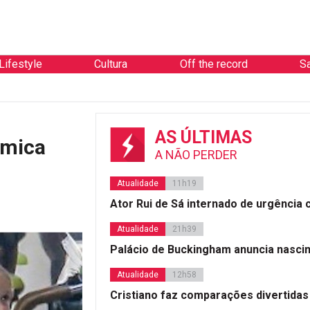
Lifestyle
Cultura
Off the record
S
AS ÚLTIMAS
émica
A NÃO PERDER
Atualidade
11h19
Ator Rui de Sá internado de urgência
Atualidade
21h39
Palácio de Buckingham anuncia nasci
Atualidade
12h58
Cristiano faz comparações divertidas