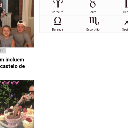
Carneiro
Touro
Gé
Balança
Escorpião
Sagi
17
am incluem
 castelo de