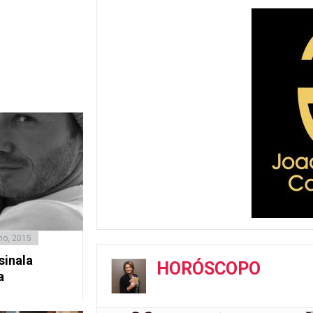
ho, 2015
sinala
HORÓSCOPO
a