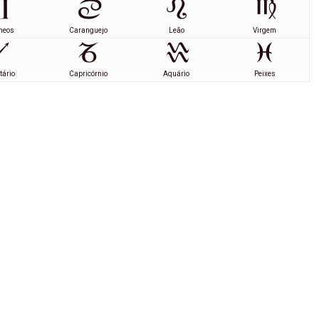
meos
Caranguejo
Leão
Virgem
tário
Capricórnio
Aquário
Peixes