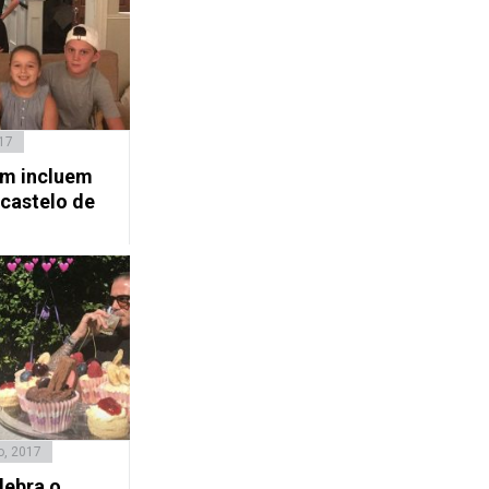
17
am incluem
 castelo de
o, 2017
lebra o