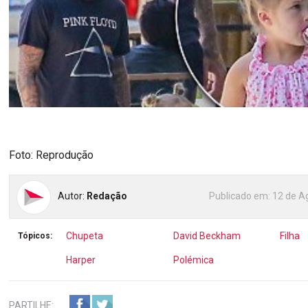
Foto: Reprodução
Autor:
Redação
Publicado em:
12 de A
Chupeta
David Beckham
Filha
Tópicos:
Harper
Polémica
PARTILHE: