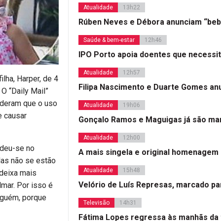
Atualidade
13h22
Rúben Neves e Débora anunciam “beb
Saúde & bem-estar
12h46
IPO Porto apoia doentes que necessi
Atualidade
12h57
ilha, Harper, de 4
Filipa Nascimento e Duarte Gomes a
 O “Daily Mail”
nderam que o uso
Atualidade
19h06
e causar
Gonçalo Ramos e Maguigas já são mar
Atualidade
12h00
ndeu-se no
A mais singela e original homenagem
las não se estão
Atualidade
15h48
 deixa mais
Velório de Luís Represas, marcado par
lmar. Por isso é
alguém, porque
Televisão
14h31
Fátima Lopes regressa às manhãs da 