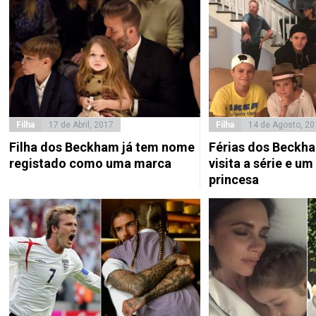
Filha
17 de Abril, 2017
Filha
14 de Agosto, 20
Filha dos Beckham já tem nome
Férias dos Beckh
registado como uma marca
visita a série e um
princesa