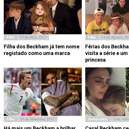
Filha
17 de Abril, 2017
Filha
14 de Agosto, 20
Filha dos Beckham já tem nome
Férias dos Beckh
registado como uma marca
visita a série e um
princesa
Filha
29 de Setembro, 2017
Aniversário
9 de Julh
Há mais um Beckham a brilhar
Casal Beckham ce