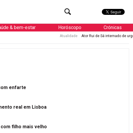
aúde & bem-estar
Horóscopo
Crónicas
Atualidade
Ator Rui de Sá internado de urgência com enfarte
 com enfarte
mento real em Lisboa
 com filho mais velho